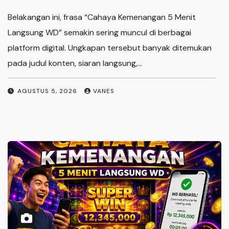
Belakangan ini, frasa “Cahaya Kemenangan 5 Menit
s
Langsung WD” semakin sering muncul di berbagai
p
platform digital. Ungkapan tersebut banyak ditemukan
n
pada judul konten, siaran langsung,…
ba
AGUSTUS 5, 2026
VANES