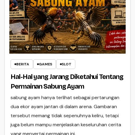
BERITA
GAMES
SLOT
Hal-Hal yang Jarang Diketahui Tentang
Permainan Sabung Ayam
sabung ayam hanya terlihat sebagai pertarungan
dua ekor ayam jantan di dalam arena. Gambaran
tersebut memang tidak sepenuhnya keliru, tetapi
juga belum mampu menjelaskan keseluruhan cerita
yang menyertai permainan ini.