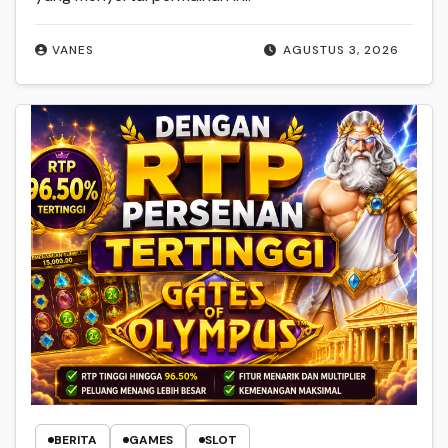
VANES
AGUSTUS 3, 2026
BERITA
GAMES
SLOT