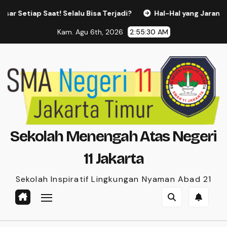
Skip
u Bisa Terjadi?
Hal-Hal yang Jarang Diketahui Tentang P
to
Kam. Agu 6th, 2026
2:55:32 AM
content
Sekolah Menengah Atas Negeri
11 Jakarta
Sekolah Inspiratif Lingkungan Nyaman Abad 21