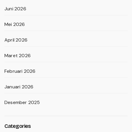
Juni 2026
Mei 2026
April 2026
Maret 2026
Februari 2026
Januari 2026
Desember 2025
Categories