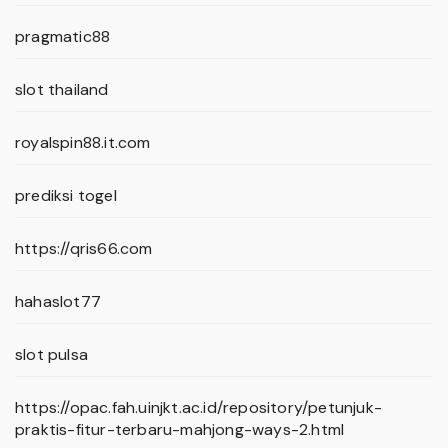
pragmatic88
slot thailand
royalspin88.it.com
prediksi togel
https://qris66.com
hahaslot77
slot pulsa
https://opac.fah.uinjkt.ac.id/repository/petunjuk-
praktis-fitur-terbaru-mahjong-ways-2.html