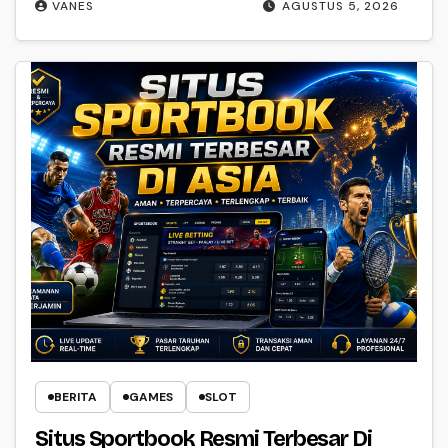
VANES
AGUSTUS 5, 2026
BERITA
GAMES
SLOT
Situs Sportbook Resmi Terbesar Di