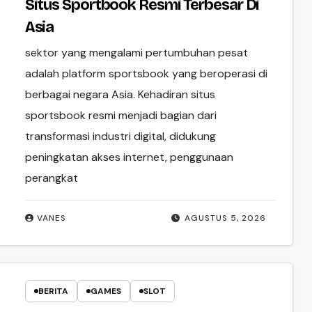
Situs Sportbook Resmi Terbesar Di
Asia
sektor yang mengalami pertumbuhan pesat
adalah platform sportsbook yang beroperasi di
berbagai negara Asia. Kehadiran situs
sportsbook resmi menjadi bagian dari
transformasi industri digital, didukung
peningkatan akses internet, penggunaan
perangkat
VANES
AGUSTUS 5, 2026
BERITA
GAMES
SLOT