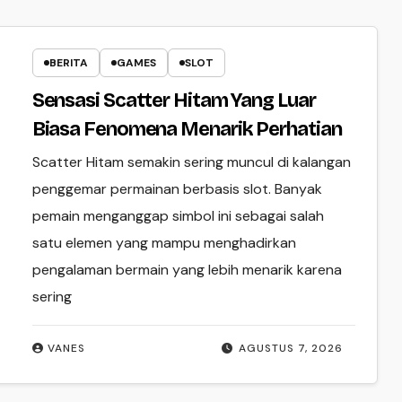
BERITA
GAMES
SLOT
Sensasi Scatter Hitam Yang Luar
Biasa Fenomena Menarik Perhatian
Scatter Hitam semakin sering muncul di kalangan
penggemar permainan berbasis slot. Banyak
pemain menganggap simbol ini sebagai salah
satu elemen yang mampu menghadirkan
pengalaman bermain yang lebih menarik karena
sering
VANES
AGUSTUS 7, 2026