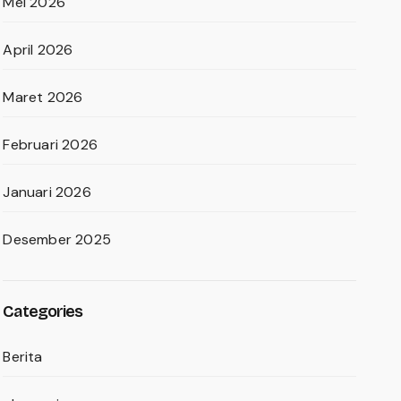
Mei 2026
April 2026
Maret 2026
Februari 2026
Januari 2026
Desember 2025
Categories
Berita