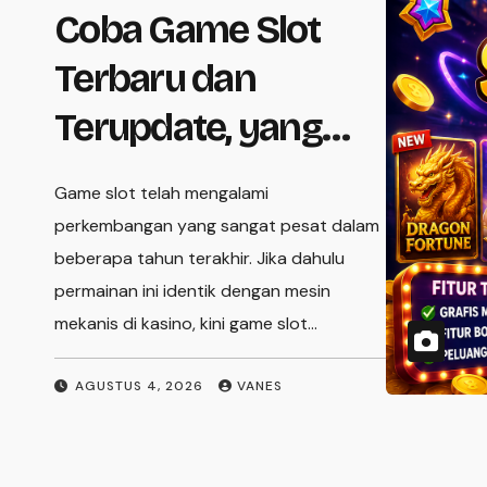
Sensasi Scatter
Hitam Yang Luar
Biasa Fenomena
Menarik Perhatian
Scatter Hitam semakin sering muncul di
kalangan penggemar permainan berbasis
slot. Banyak pemain menganggap simbol
ini sebagai salah satu elemen yang
mampu menghadirkan pengalaman
bermain…
AGUSTUS 7, 2026
VANES