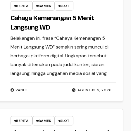
BERITA
GAMES
SLOT
Cahaya Kemenangan 5 Menit
Langsung WD
Belakangan ini, frasa “Cahaya Kemenangan 5
Menit Langsung WD” semakin sering muncul di
berbagai platform digital. Ungkapan tersebut
banyak ditemukan pada judul konten, siaran
langsung, hingga unggahan media sosial yang
VANES
AGUSTUS 5, 2026
BERITA
GAMES
SLOT