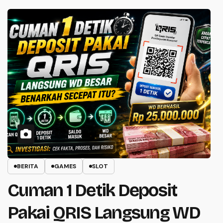
BERITA
GAMES
SLOT
Cuman 1 Detik Deposit
Pakai QRIS Langsung WD