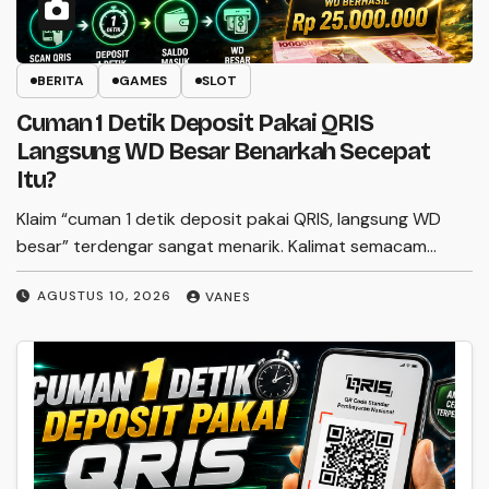
BERITA
GAMES
SLOT
Cuman 1 Detik Deposit Pakai QRIS
Langsung WD Besar Benarkah Secepat
Itu?
Klaim “cuman 1 detik deposit pakai QRIS, langsung WD
besar” terdengar sangat menarik. Kalimat semacam…
AGUSTUS 10, 2026
VANES