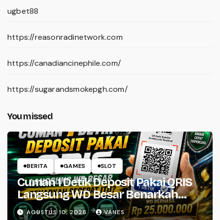
ugbet88
https://reasonradinetwork.com
https://canadiancinephile.com/
https://sugarandsmokepgh.com/
You missed
BERITA
GAMES
SLOT
Cuman 1 Detik Deposit Pakai QRIS
Langsung WD Besar Benarkah
Secepat Itu?
AGUSTUS 10, 2026
VANES