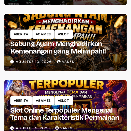
BERITA
GAMES
SLOT
Sabung Ayam Menghadirkan
Kemenangan yang Melimpah!!
AGUSTUS 10, 2026
VANES
BERITA
GAMES
SLOT
Slot Online Terpopuler Mengenal
Tema dan Karakteristik Permainan
AGUSTUS 9, 2026
VANES