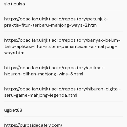
slot pulsa
https://opac.fah.uinjkt.ac.id/repository/petunjuk-
praktis-fitur-terbaru-mahjong-ways-2.html
https://opac.fah.uinjkt.ac.id/repository/banyak-belum-
tahu-aplikasi-fitur-sistem-pemantauan-ai-mahjong-
ways.html
https://opac.fah.uinjkt.ac.id/repository/aplikasi-
hiburan-pilihan-mahjong-wins-3.html
https://opac.fah.uinjkt.ac.id/repository/hiburan-digital-
seru-game-mahjong-legenda.html
ugbet88
https://curbsidecafelv.com/