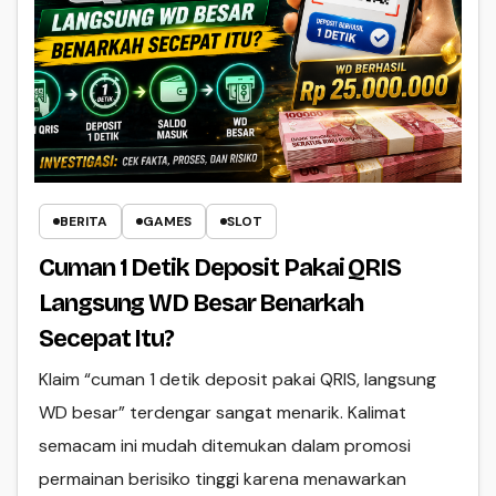
BERITA
GAMES
SLOT
Cuman 1 Detik Deposit Pakai QRIS
Langsung WD Besar Benarkah
Secepat Itu?
Klaim “cuman 1 detik deposit pakai QRIS, langsung
WD besar” terdengar sangat menarik. Kalimat
semacam ini mudah ditemukan dalam promosi
permainan berisiko tinggi karena menawarkan