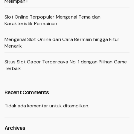
Melimpah!!
Slot Online Terpopuler Mengenal Tema dan
Karakteristik Permainan
Mengenal Slot Online dari Cara Bermain hingga Fitur
Menarik
Situs Slot Gacor Terpercaya No. 1 dengan Pilihan Game
Terbaik
Recent Comments
Tidak ada komentar untuk ditampilkan.
Archives