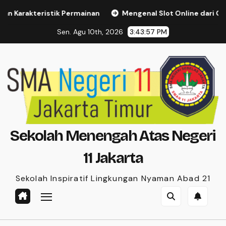
Skip
ainan
Mengenal Slot Online dari Cara Bermain hingga Fitu
to
Sen. Agu 10th, 2026
3:43:59 PM
content
Sekolah Menengah Atas Negeri
11 Jakarta
Sekolah Inspiratif Lingkungan Nyaman Abad 21