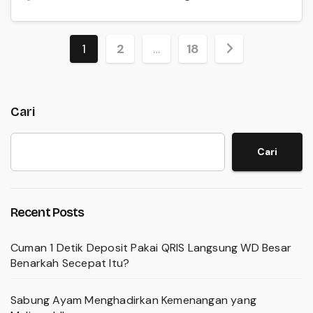
Paginasi
1
2
…
18
pos
Cari
Cari
Recent Posts
Cuman 1 Detik Deposit Pakai QRIS Langsung WD Besar
Benarkah Secepat Itu?
Sabung Ayam Menghadirkan Kemenangan yang