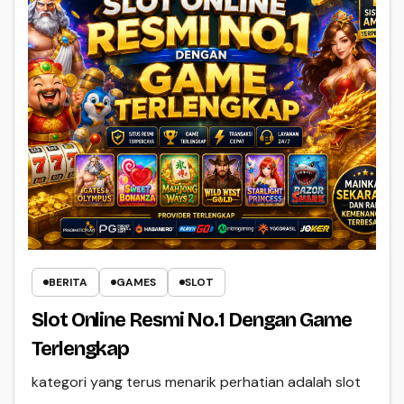
BERITA
GAMES
SLOT
Slot Online Resmi No.1 Dengan Game
Terlengkap
kategori yang terus menarik perhatian adalah slot