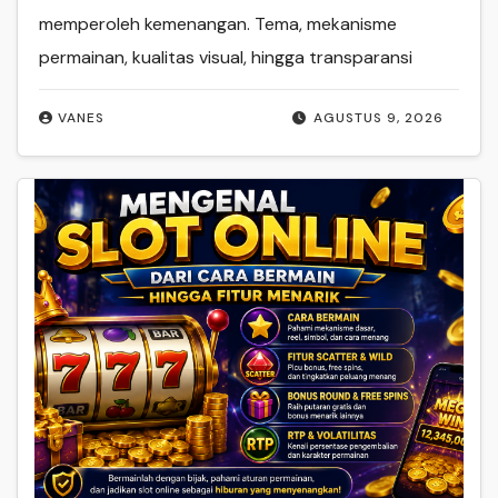
memperoleh kemenangan. Tema, mekanisme
permainan, kualitas visual, hingga transparansi
VANES
AGUSTUS 9, 2026