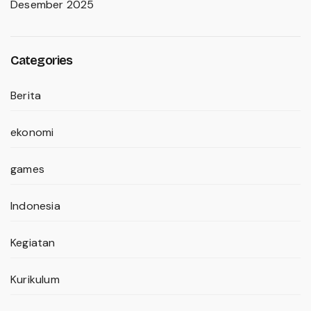
Desember 2025
Categories
Berita
ekonomi
games
Indonesia
Kegiatan
Kurikulum