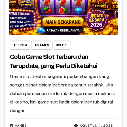
BERITA
GAMES
SLOT
Coba Game Slot Terbaru dan
Terupdate, yang Perlu Diketahui
Game slot telah mengalami perkembangan yang
sangat pesat dalam beberapa tahun terakhir. Jika
dahulu permainan ini identik dengan mesin mekanis
di kasino, kini game slot hadir dalam bentuk digital
dengan
VANES
AGUSTUS 4, 2026