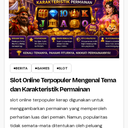
BERITA
GAMES
SLOT
Slot Online Terpopuler Mengenal Tema
dan Karakteristik Permainan
slot online terpopuler kerap digunakan untuk
menggambarkan permainan yang memperoleh
perhatian luas dari pemain. Namun, popularitas
tidak semata-mata ditentukan oleh peluang