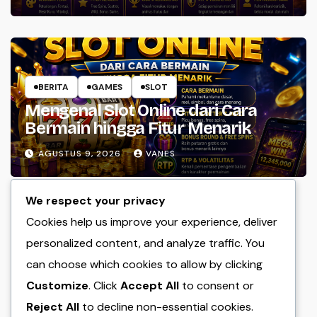
BERITA
GAMES
SLOT
Mengenal Slot Online dari Cara
Bermain hingga Fitur Menarik
AGUSTUS 9, 2026
VANES
We respect your privacy
Cookies help us improve your experience, deliver
personalized content, and analyze traffic. You
can choose which cookies to allow by clicking
Customize
. Click
Accept All
to consent or
Reject All
to decline non-essential cookies.