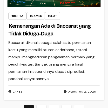
BERITA
GAMES
SLOT
Kemenangan Ada di Baccarat yang
Tidak Diduga-Duga
Baccarat dikenal sebagai salah satu permainan
kartu yang memiliki aturan sederhana, tetapi
mampu menghadirkan pengalaman bermain yang
penuh kejutan. Banyak orang mengira hasil
permainan ini sepenuhnya dapat diprediksi,
padahal kenyataannya
VANES
AGUSTUS 2, 2026