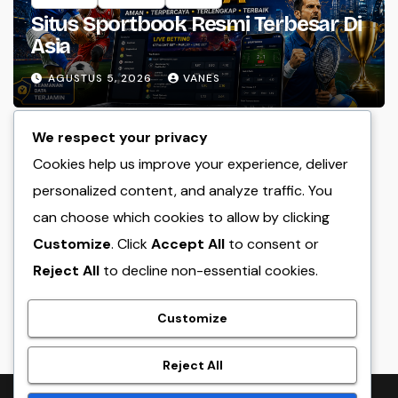
Situs Sportbook Resmi Terbesar Di
Asia
AGUSTUS 5, 2026
VANES
We respect your privacy
Cookies help us improve your experience, deliver
personalized content, and analyze traffic. You
can choose which cookies to allow by clicking
Customize
. Click
Accept All
to consent or
Reject All
to decline non-essential cookies.
Sekolah Menengah Atas
Negeri 11 Jakarta
Customize
Reject All