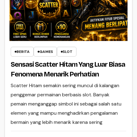
BERITA
GAMES
SLOT
Sensasi Scatter Hitam Yang Luar Biasa
Fenomena Menarik Perhatian
Scatter Hitam semakin sering muncul di kalangan
penggemar permainan berbasis slot. Banyak
pemain menganggap simbol ini sebagai salah satu
elemen yang mampu menghadirkan pengalaman
bermain yang lebih menarik karena sering