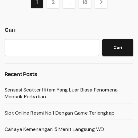
Paginasi
1
2
…
18
pos
Cari
Cari
Recent Posts
Sensasi Scatter Hitam Yang Luar Biasa Fenomena
Menarik Perhatian
Slot Online Resmi No.1 Dengan Game Terlengkap
Cahaya Kemenangan 5 Menit Langsung WD