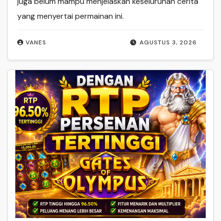
juga belum mampu menjelaskan keseluruhan cerita
yang menyertai permainan ini.
VANES
AGUSTUS 3, 2026