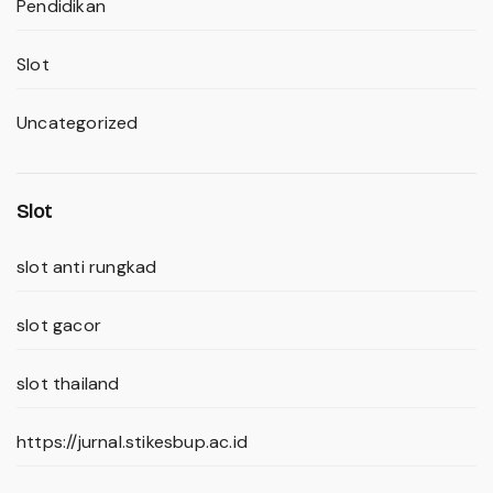
Pendidikan
Slot
Uncategorized
Slot
slot anti rungkad
slot gacor
slot thailand
https://jurnal.stikesbup.ac.id