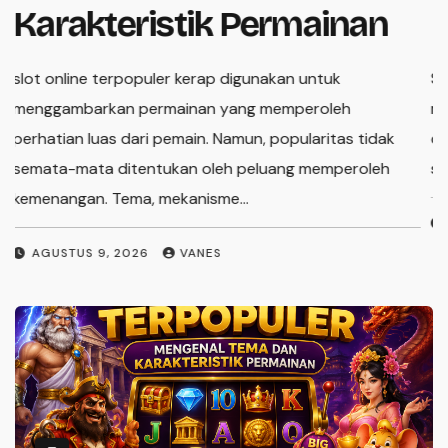
Karakteristik Permainan
slot online terpopuler kerap digunakan untuk
S
menggambarkan permainan yang memperoleh
me
perhatian luas dari pemain. Namun, popularitas tidak
di
semata-mata ditentukan oleh peluang memperoleh
si
kemenangan. Tema, mekanisme…
AGUSTUS 9, 2026
VANES