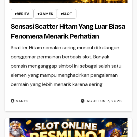
BERITA
GAMES
SLOT
Sensasi Scatter Hitam Yang Luar Biasa
Fenomena Menarik Perhatian
Scatter Hitam semakin sering muncul di kalangan
penggemar permainan berbasis slot. Banyak
pemain menganggap simbol ini sebagai salah satu
elemen yang mampu menghadirkan pengalaman
bermain yang lebih menarik karena sering
VANES
AGUSTUS 7, 2026