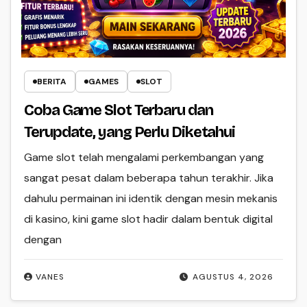
BERITA
GAMES
SLOT
Coba Game Slot Terbaru dan
Terupdate, yang Perlu Diketahui
Game slot telah mengalami perkembangan yang
sangat pesat dalam beberapa tahun terakhir. Jika
dahulu permainan ini identik dengan mesin mekanis
di kasino, kini game slot hadir dalam bentuk digital
dengan
VANES
AGUSTUS 4, 2026