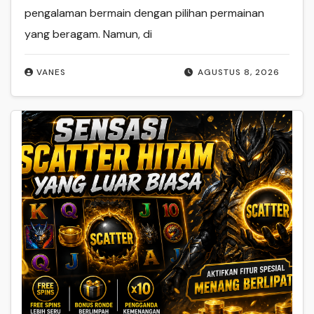
pengalaman bermain dengan pilihan permainan
yang beragam. Namun, di
VANES
AGUSTUS 8, 2026