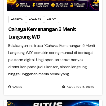
BERITA
GAMES
SLOT
Cahaya Kemenangan 5 Menit
Langsung WD
Belakangan ini, frasa “Cahaya Kemenangan 5 Menit
Langsung WD” semakin sering muncul di berbagai
platform digital. Ungkapan tersebut banyak
ditemukan pada judul konten, siaran langsung,
hingga unggahan media sosial yang
VANES
AGUSTUS 5, 2026