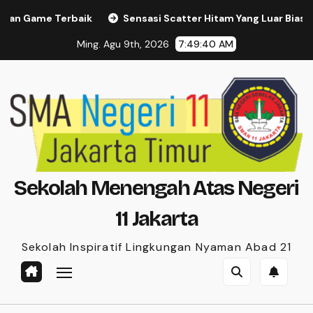
Skip
Sensasi Scatter Hitam Yang Luar Biasa Fenomena Menarik Pe
to
Ming. Agu 9th, 2026
7:49:42 AM
content
Sekolah Menengah Atas Negeri
11 Jakarta
Sekolah Inspiratif Lingkungan Nyaman Abad 21