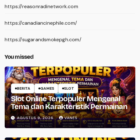
https://reasonradinetwork.com
https://canadiancinephile.com/
https://sugarandsmokepgh.com/
You missed
BERITA
GAMES
SLOT
Slot Online Terpopuler Mengenal
Tema dan Karakteristik Permainan
AGUSTUS 9, 2026
VANES