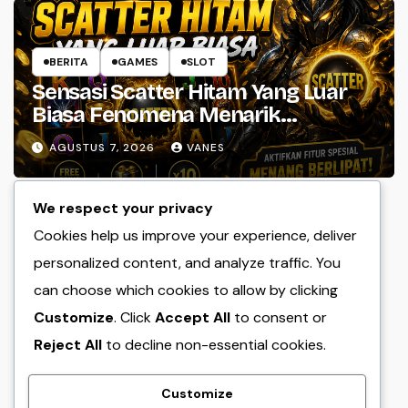
BERITA
GAMES
SLOT
Sensasi Scatter Hitam Yang Luar
Biasa Fenomena Menarik
Perhatian
AGUSTUS 7, 2026
VANES
We respect your privacy
Cookies help us improve your experience, deliver
personalized content, and analyze traffic. You
can choose which cookies to allow by clicking
Customize
. Click
Accept All
to consent or
Reject All
to decline non-essential cookies.
Sekolah Menengah Atas
Negeri 11 Jakarta
Customize