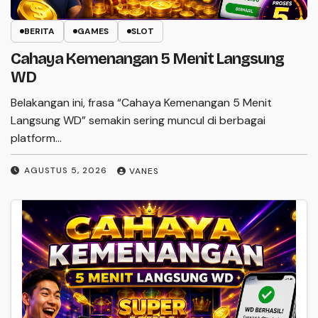
BERITA
GAMES
SLOT
Cahaya Kemenangan 5 Menit Langsung
WD
Belakangan ini, frasa “Cahaya Kemenangan 5 Menit
Langsung WD” semakin sering muncul di berbagai
platform…
AGUSTUS 5, 2026
VANES