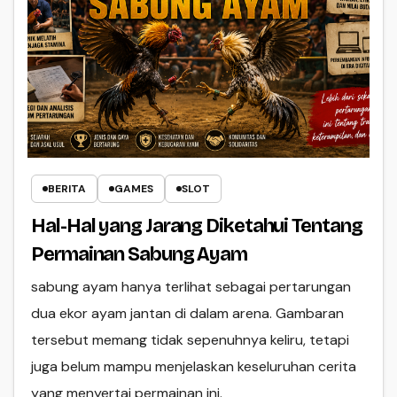
BERITA
GAMES
SLOT
Hal-Hal yang Jarang Diketahui Tentang
Permainan Sabung Ayam
sabung ayam hanya terlihat sebagai pertarungan
dua ekor ayam jantan di dalam arena. Gambaran
tersebut memang tidak sepenuhnya keliru, tetapi
juga belum mampu menjelaskan keseluruhan cerita
yang menyertai permainan ini.