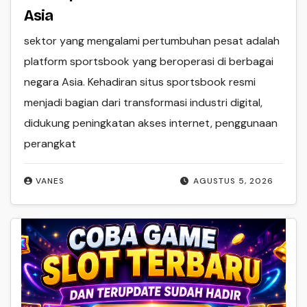
Asia
sektor yang mengalami pertumbuhan pesat adalah
platform sportsbook yang beroperasi di berbagai
negara Asia. Kehadiran situs sportsbook resmi
menjadi bagian dari transformasi industri digital,
didukung peningkatan akses internet, penggunaan
perangkat
VANES
AGUSTUS 5, 2026