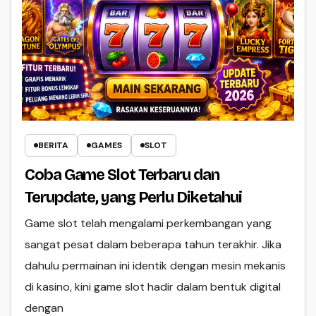
BERITA
GAMES
SLOT
Coba Game Slot Terbaru dan
Terupdate, yang Perlu Diketahui
Game slot telah mengalami perkembangan yang
sangat pesat dalam beberapa tahun terakhir. Jika
dahulu permainan ini identik dengan mesin mekanis
di kasino, kini game slot hadir dalam bentuk digital
dengan