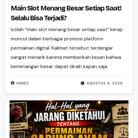
Main Slot Menang Besar Setiap Saat!
Selalu Bisa Terjadi?
Istilah “main slot menang besar setiap saat” kerap
muncul dalam berbagai promosi platform
permainan digital. Kalimat tersebut terdengar
sangat menarik karena memberikan kesan bahwa
kemenangan besar dapat diraih kapan saja.
VANES
AGUSTUS 4, 2026