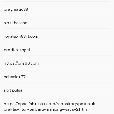
pragmatic88
slot thailand
royalspin88.it.com
prediksi togel
https://qris66.com
hahaslot77
slot pulsa
https://opac.fah.uinjkt.ac.id/repository/petunjuk-
praktis-fitur-terbaru-mahjong-ways-2.html