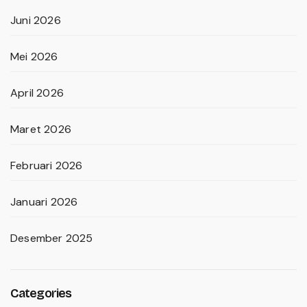
Juni 2026
Mei 2026
April 2026
Maret 2026
Februari 2026
Januari 2026
Desember 2025
Categories