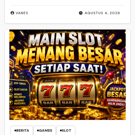
VANES
AGUSTUS 4, 2026
BERITA
GAMES
SLOT