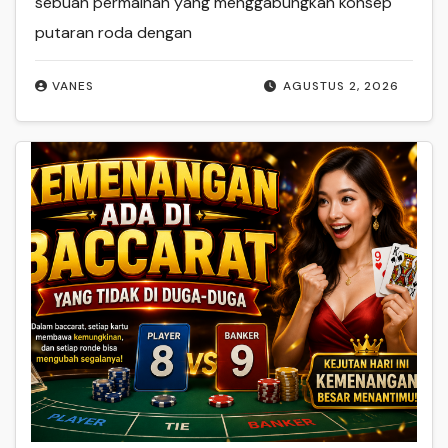
sebuah permainan yang menggabungkan konsep
putaran roda dengan
VANES
AGUSTUS 2, 2026