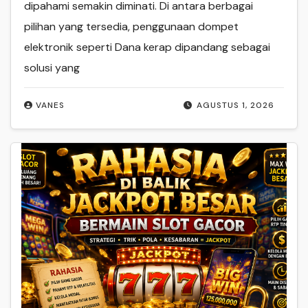
dipahami semakin diminati. Di antara berbagai
pilihan yang tersedia, penggunaan dompet
elektronik seperti Dana kerap dipandang sebagai
solusi yang
VANES
AGUSTUS 1, 2026