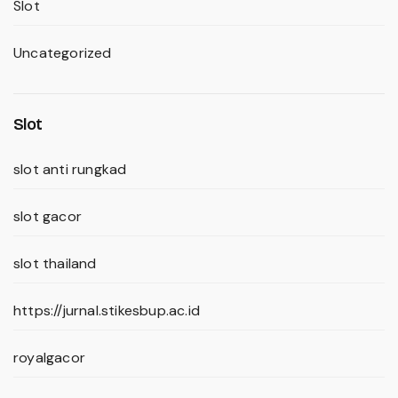
Slot
Uncategorized
Slot
slot anti rungkad
slot gacor
slot thailand
https://jurnal.stikesbup.ac.id
royalgacor