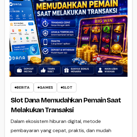
BERITA
GAMES
SLOT
Slot Dana Memudahkan Pemain Saat
Melakukan Transaksi
Dalam ekosistem hiburan digital, metode
pembayaran yang cepat, praktis, dan mudah