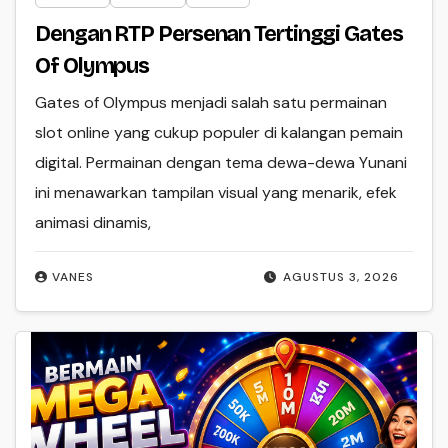
Dengan RTP Persenan Tertinggi Gates
Of Olympus
Gates of Olympus menjadi salah satu permainan
slot online yang cukup populer di kalangan pemain
digital. Permainan dengan tema dewa-dewa Yunani
ini menawarkan tampilan visual yang menarik, efek
animasi dinamis,
VANES
AGUSTUS 3, 2026