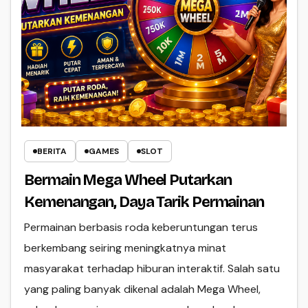
BERITA
GAMES
SLOT
Bermain Mega Wheel Putarkan
Kemenangan, Daya Tarik Permainan
Permainan berbasis roda keberuntungan terus
berkembang seiring meningkatnya minat
masyarakat terhadap hiburan interaktif. Salah satu
yang paling banyak dikenal adalah Mega Wheel,