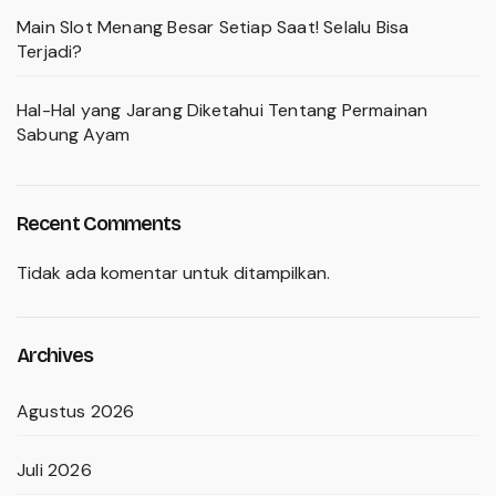
Main Slot Menang Besar Setiap Saat! Selalu Bisa
Terjadi?
Hal-Hal yang Jarang Diketahui Tentang Permainan
Sabung Ayam
Recent Comments
Tidak ada komentar untuk ditampilkan.
Archives
Agustus 2026
Juli 2026