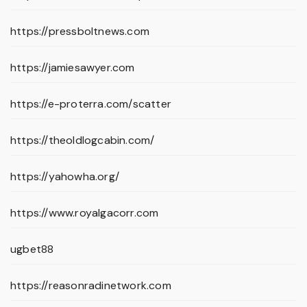
https://pressboltnews.com
https://jamiesawyer.com
https://e-proterra.com/scatter
https://theoldlogcabin.com/
https://yahowha.org/
https://www.royalgacorr.com
ugbet88
https://reasonradinetwork.com