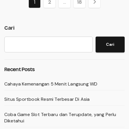
Paginasi
1
2
…
18
pos
Cari
Cari
Recent Posts
Cahaya Kemenangan 5 Menit Langsung WD
Situs Sportbook Resmi Terbesar Di Asia
Coba Game Slot Terbaru dan Terupdate, yang Perlu
Diketahui