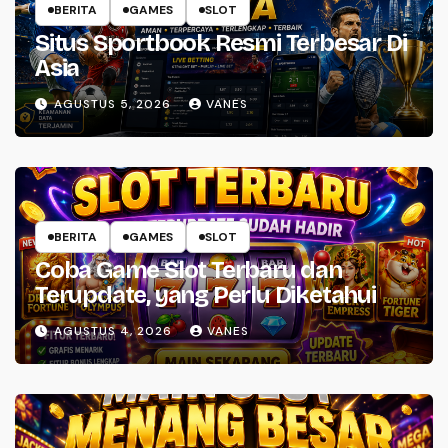
BERITA
GAMES
SLOT
Situs Sportbook Resmi Terbesar Di
Asia
AGUSTUS 5, 2026
VANES
BERITA
GAMES
SLOT
Coba Game Slot Terbaru dan
Terupdate, yang Perlu Diketahui
AGUSTUS 4, 2026
VANES