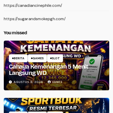
https://canadiancinephile.com/
https://sugarandsmokepgh.com/
You missed
BERITA
GAMES
SLOT
Cahaya Kemenangan 5 Menit
Langsung WD
AGUSTUS 5, 2026
VANES