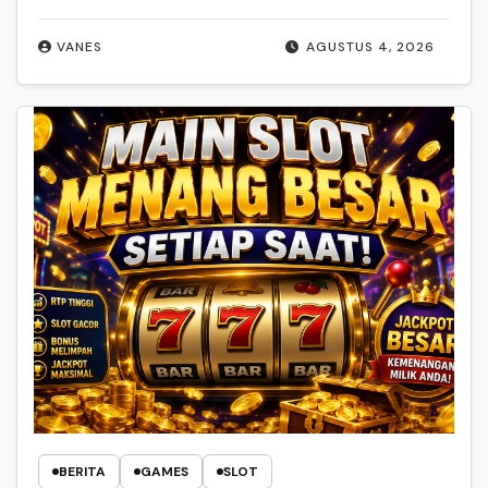
VANES
AGUSTUS 4, 2026
BERITA
GAMES
SLOT