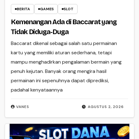
BERITA
GAMES
SLOT
Kemenangan Ada di Baccarat yang
Tidak Diduga-Duga
Baccarat dikenal sebagai salah satu permainan
kartu yang memiliki aturan sederhana, tetapi
mampu menghadirkan pengalaman bermain yang
penuh kejutan. Banyak orang mengira hasil
permainan ini sepenuhnya dapat diprediksi,
padahal kenyataannya
VANES
AGUSTUS 2, 2026