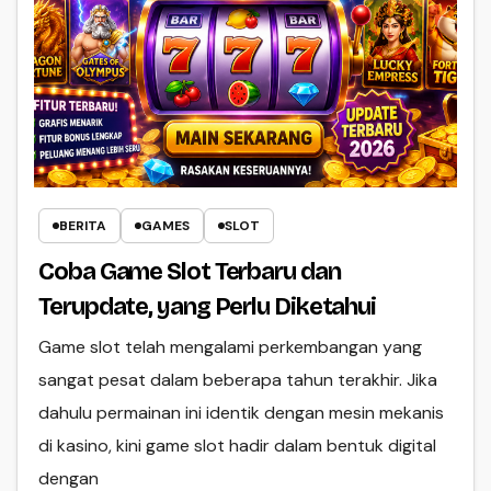
BERITA
GAMES
SLOT
Coba Game Slot Terbaru dan
Terupdate, yang Perlu Diketahui
Game slot telah mengalami perkembangan yang
sangat pesat dalam beberapa tahun terakhir. Jika
dahulu permainan ini identik dengan mesin mekanis
di kasino, kini game slot hadir dalam bentuk digital
dengan