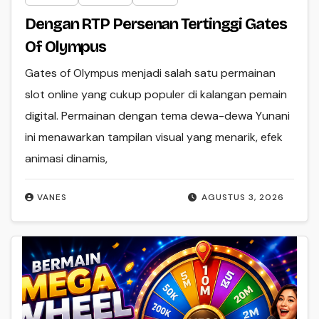
Dengan RTP Persenan Tertinggi Gates
Of Olympus
Gates of Olympus menjadi salah satu permainan
slot online yang cukup populer di kalangan pemain
digital. Permainan dengan tema dewa-dewa Yunani
ini menawarkan tampilan visual yang menarik, efek
animasi dinamis,
VANES
AGUSTUS 3, 2026