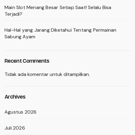
Main Slot Menang Besar Setiap Saat! Selalu Bisa
Terjadi?
Hal-Hal yang Jarang Diketahui Tentang Permainan
Sabung Ayam
Recent Comments
Tidak ada komentar untuk ditampilkan.
Archives
Agustus 2026
Juli 2026