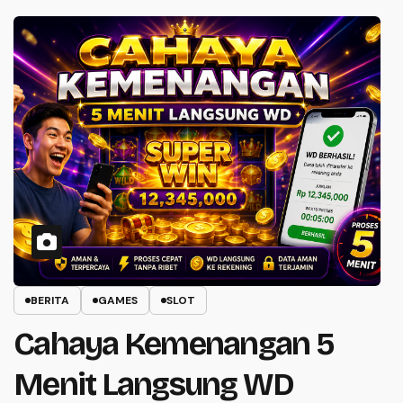
A
GAMES
SLOT
BERITA
aya Kemenangan 5
Situs
it Langsung WD
Terbe