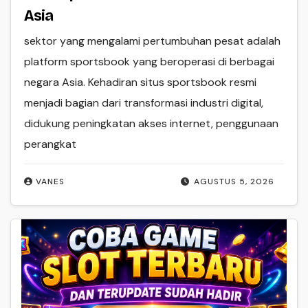
Asia
sektor yang mengalami pertumbuhan pesat adalah
platform sportsbook yang beroperasi di berbagai
negara Asia. Kehadiran situs sportsbook resmi
menjadi bagian dari transformasi industri digital,
didukung peningkatan akses internet, penggunaan
perangkat
VANES
AGUSTUS 5, 2026