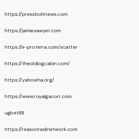
https://pressboltnews.com
https://jamiesawyer.com
https://e-proterra.com/scatter
https://theoldlogcabin.com/
https://yahowha.org/
https://www.royalgacorr.com
ugbet88
https://reasonradinetwork.com