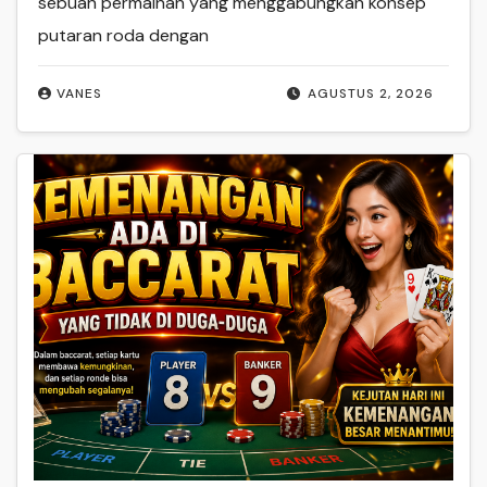
sebuah permainan yang menggabungkan konsep
putaran roda dengan
VANES
AGUSTUS 2, 2026