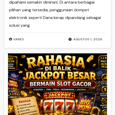
dipahami semakin diminati. Di antara berbagai
pilihan yang tersedia, penggunaan dompet
elektronik seperti Dana kerap dipandang sebagai
solusi yang
VANES
AGUSTUS 1, 2026