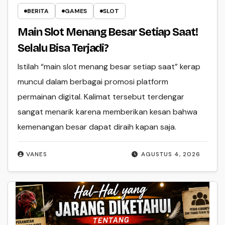
BERITA
GAMES
SLOT
Main Slot Menang Besar Setiap Saat!
Selalu Bisa Terjadi?
Istilah “main slot menang besar setiap saat” kerap
muncul dalam berbagai promosi platform
permainan digital. Kalimat tersebut terdengar
sangat menarik karena memberikan kesan bahwa
kemenangan besar dapat diraih kapan saja.
VANES
AGUSTUS 4, 2026