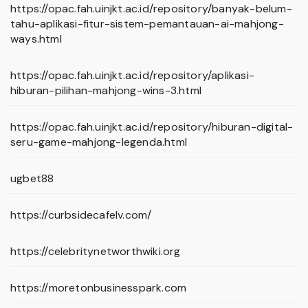
https://opac.fah.uinjkt.ac.id/repository/banyak-belum-
tahu-aplikasi-fitur-sistem-pemantauan-ai-mahjong-
ways.html
https://opac.fah.uinjkt.ac.id/repository/aplikasi-
hiburan-pilihan-mahjong-wins-3.html
https://opac.fah.uinjkt.ac.id/repository/hiburan-digital-
seru-game-mahjong-legenda.html
ugbet88
https://curbsidecafelv.com/
https://celebritynetworthwiki.org
https://moretonbusinesspark.com