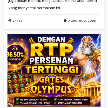
juga belum mampu menjelaskan keseluruhan cerita
yang menyertai permainan ini.
VANES
AGUSTUS 3, 2026