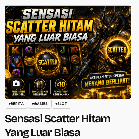
BERITA
GAMES
SLOT
BE
Sensasi Scatter Hitam
Sl
Yang Luar Biasa
D