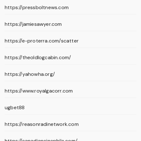
https://pressboltnews.com
https://jamiesawyer.com
https://e-proterra.com/scatter
https://theoldlogcabin.com/
https://yahowha.org/
https://www.royalgacorr.com
ugbet88
https://reasonradinetwork.com
https://canadiancinephile.com/