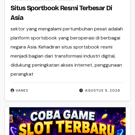
Situs Sportbook Resmi Terbesar Di
Asia
sektor yang mengalami pertumbuhan pesat adalah
platform sportsbook yang beroperasi di berbagai
negara Asia. Kehadiran situs sportsbook resmi
menjadi bagian dari transformasi industri digital,
didukung peningkatan akses internet, penggunaan
perangkat
VANES
AGUSTUS 5, 2026