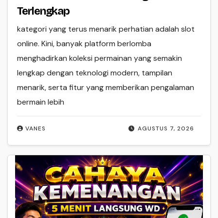
Terlengkap
kategori yang terus menarik perhatian adalah slot
online. Kini, banyak platform berlomba
menghadirkan koleksi permainan yang semakin
lengkap dengan teknologi modern, tampilan
menarik, serta fitur yang memberikan pengalaman
bermain lebih
VANES
AGUSTUS 7, 2026