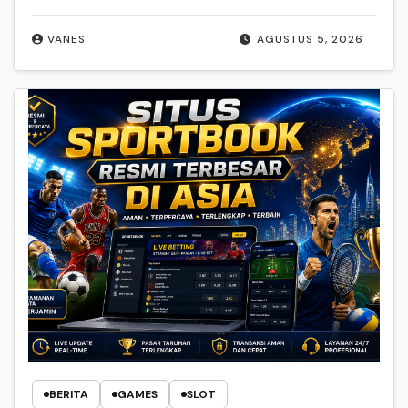
VANES
AGUSTUS 5, 2026
BERITA
GAMES
SLOT