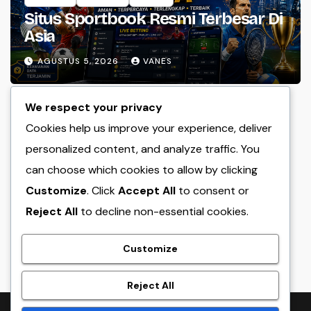
Situs Sportbook Resmi Terbesar Di
Asia
AGUSTUS 5, 2026
VANES
We respect your privacy
Cookies help us improve your experience, deliver
personalized content, and analyze traffic. You
can choose which cookies to allow by clicking
Customize
. Click
Accept All
to consent or
Reject All
to decline non-essential cookies.
Sekolah Menengah Atas
Negeri 11 Jakarta
Customize
Reject All