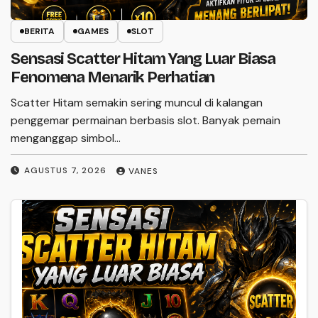
BERITA
GAMES
SLOT
Sensasi Scatter Hitam Yang Luar Biasa
Fenomena Menarik Perhatian
Scatter Hitam semakin sering muncul di kalangan
penggemar permainan berbasis slot. Banyak pemain
menganggap simbol…
AGUSTUS 7, 2026
VANES