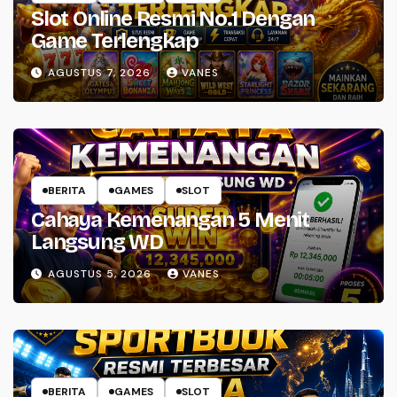
Slot Online Resmi No.1 Dengan
Game Terlengkap
AGUSTUS 7, 2026
VANES
BERITA
GAMES
SLOT
Cahaya Kemenangan 5 Menit
Langsung WD
AGUSTUS 5, 2026
VANES
BERITA
GAMES
SLOT