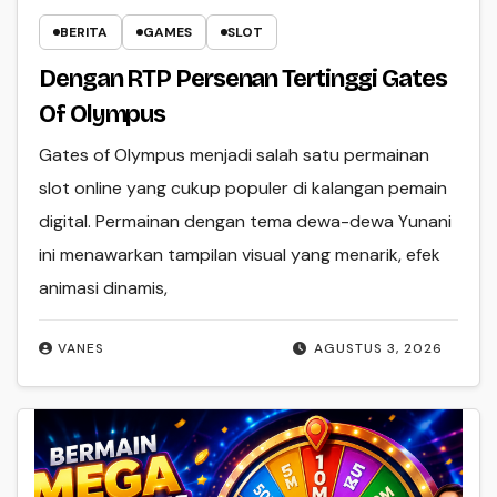
BERITA
GAMES
SLOT
Dengan RTP Persenan Tertinggi Gates
Of Olympus
Gates of Olympus menjadi salah satu permainan
slot online yang cukup populer di kalangan pemain
digital. Permainan dengan tema dewa-dewa Yunani
ini menawarkan tampilan visual yang menarik, efek
animasi dinamis,
VANES
AGUSTUS 3, 2026