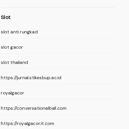
Slot
slot anti rungkad
slot gacor
slot thailand
https://jurnal.stikesbup.ac.id
royalgacor
https://conversationalball.com
https://royalgacor.it.com