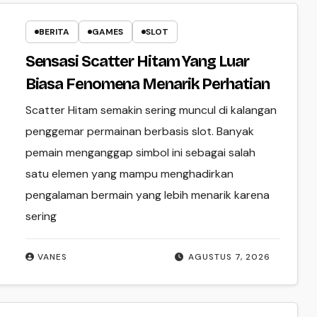
BERITA
GAMES
SLOT
Sensasi Scatter Hitam Yang Luar
Biasa Fenomena Menarik Perhatian
Scatter Hitam semakin sering muncul di kalangan
penggemar permainan berbasis slot. Banyak
pemain menganggap simbol ini sebagai salah
satu elemen yang mampu menghadirkan
pengalaman bermain yang lebih menarik karena
sering
VANES
AGUSTUS 7, 2026