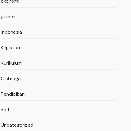
ekonomi
games
Indonesia
Kegiatan
Kurikulum
Olahraga
Pendidikan
Slot
Uncategorized