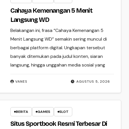
Cahaya Kemenangan 5 Menit
Langsung WD
Belakangan ini, frasa “Cahaya Kemenangan 5
Menit Langsung WD” semakin sering muncul di
berbagai platform digital. Ungkapan tersebut
banyak ditemukan pada judul konten, siaran
langsung, hingga unggahan media sosial yang
VANES
AGUSTUS 5, 2026
BERITA
GAMES
SLOT
Situs Sportbook Resmi Terbesar Di