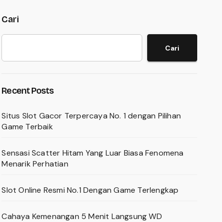
Cari
Cari
Recent Posts
Situs Slot Gacor Terpercaya No. 1 dengan Pilihan
Game Terbaik
Sensasi Scatter Hitam Yang Luar Biasa Fenomena
Menarik Perhatian
Slot Online Resmi No.1 Dengan Game Terlengkap
Cahaya Kemenangan 5 Menit Langsung WD