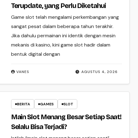
Terupdate, yang Perlu Diketahui
Game slot telah mengalami perkembangan yang
sangat pesat dalam beberapa tahun terakhir.
Jika dahulu permainan ini identik dengan mesin
mekanis di kasino, kini game slot hadir dalam
bentuk digital dengan
VANES
AGUSTUS 4, 2026
BERITA
GAMES
SLOT
Main Slot Menang Besar Setiap Saat!
Selalu Bisa Terjadi?