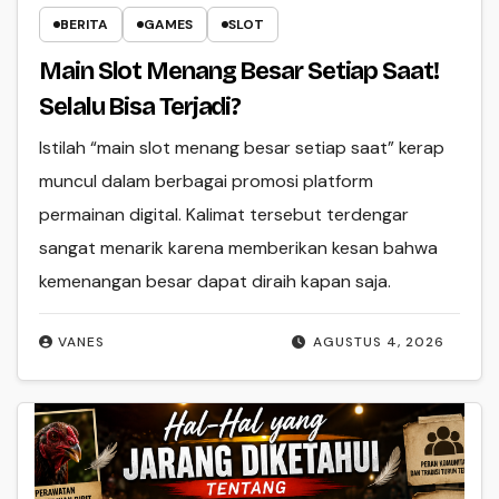
BERITA
GAMES
SLOT
Main Slot Menang Besar Setiap Saat!
Selalu Bisa Terjadi?
Istilah “main slot menang besar setiap saat” kerap
muncul dalam berbagai promosi platform
permainan digital. Kalimat tersebut terdengar
sangat menarik karena memberikan kesan bahwa
kemenangan besar dapat diraih kapan saja.
VANES
AGUSTUS 4, 2026