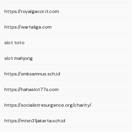
https://royalgacor.it.com
https://wartaliga.com
slot toto
slot mahjong
https://smksamnus.sch.id
https://hahaslot77s.com
https://socialistresurgence.org/charity/
https://mtsn31jakarta.sch.id