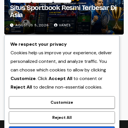
Situs Sportbook Resmi Terbesar Di
Asia
AGUSTUS 5, 2026
VANES
We respect your privacy
Cookies help us improve your experience, deliver
personalized content, and analyze traffic. You
can choose which cookies to allow by clicking
Customize
. Click
Accept All
to consent or
Reject All
to decline non-essential cookies.
Sekolah Menengah Atas
Negeri 11 Jakarta
Customize
Reject All