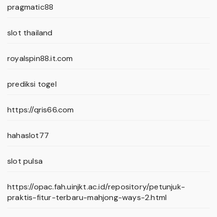
pragmatic88
slot thailand
royalspin88.it.com
prediksi togel
https://qris66.com
hahaslot77
slot pulsa
https://opac.fah.uinjkt.ac.id/repository/petunjuk-
praktis-fitur-terbaru-mahjong-ways-2.html