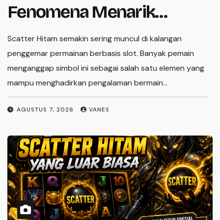
Fenomena Menarik
ka
Perhatian
o
Scatter Hitam semakin sering muncul di kalangan
k
penggemar permainan berbasis slot. Banyak pemain
te
menganggap simbol ini sebagai salah satu elemen yang
mampu menghadirkan pengalaman bermain…
AGUSTUS 7, 2026
VANES