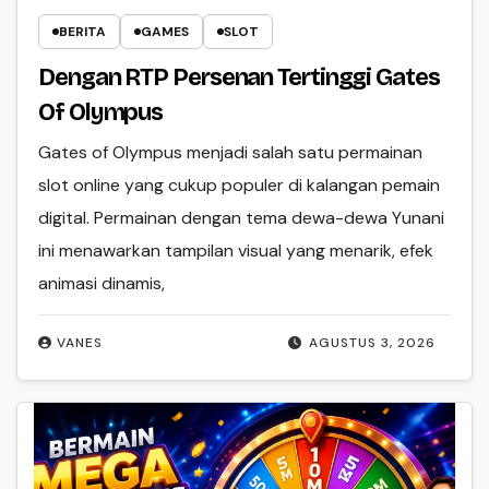
BERITA
GAMES
SLOT
Dengan RTP Persenan Tertinggi Gates
Of Olympus
Gates of Olympus menjadi salah satu permainan
slot online yang cukup populer di kalangan pemain
digital. Permainan dengan tema dewa-dewa Yunani
ini menawarkan tampilan visual yang menarik, efek
animasi dinamis,
VANES
AGUSTUS 3, 2026