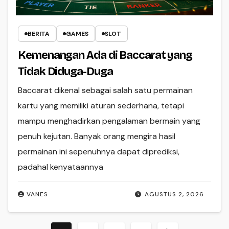
BERITA
GAMES
SLOT
Kemenangan Ada di Baccarat yang
Tidak Diduga-Duga
Baccarat dikenal sebagai salah satu permainan
kartu yang memiliki aturan sederhana, tetapi
mampu menghadirkan pengalaman bermain yang
penuh kejutan. Banyak orang mengira hasil
permainan ini sepenuhnya dapat diprediksi,
padahal kenyataannya
VANES
AGUSTUS 2, 2026