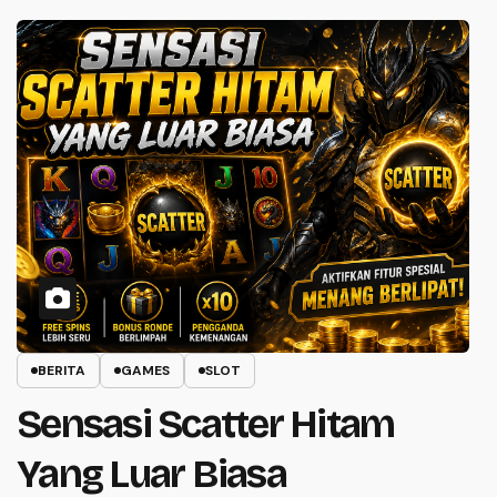
BERITA
GAMES
SLOT
Sensasi Scatter Hitam
Yang Luar Biasa