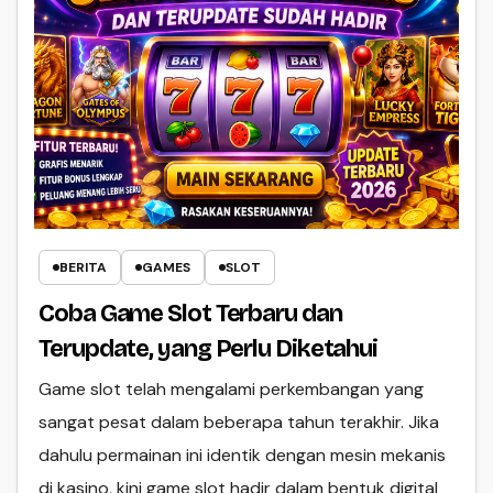
BERITA
GAMES
SLOT
Coba Game Slot Terbaru dan
Terupdate, yang Perlu Diketahui
Game slot telah mengalami perkembangan yang
sangat pesat dalam beberapa tahun terakhir. Jika
dahulu permainan ini identik dengan mesin mekanis
di kasino, kini game slot hadir dalam bentuk digital