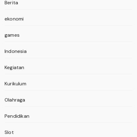
Berita
ekonomi
games
Indonesia
Kegiatan
Kurikulum
Olahraga
Pendidikan
Slot