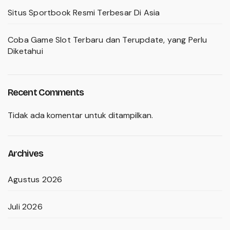
Situs Sportbook Resmi Terbesar Di Asia
Coba Game Slot Terbaru dan Terupdate, yang Perlu
Diketahui
Recent Comments
Tidak ada komentar untuk ditampilkan.
Archives
Agustus 2026
Juli 2026