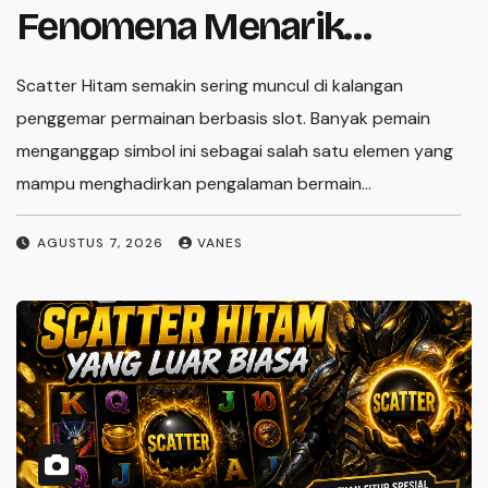
Fenomena Menarik
kateg
Perhatian
onlin
catter Hitam semakin sering muncul di kalangan
kolek
enggemar permainan berbasis slot. Banyak pemain
teknol
enganggap simbol ini sebagai salah satu elemen yang
ampu menghadirkan pengalaman bermain…
AGU
AGUSTUS 7, 2026
VANES