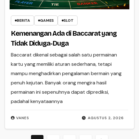
BERITA
GAMES
SLOT
Kemenangan Ada di Baccarat yang
Tidak Diduga-Duga
Baccarat dikenal sebagai salah satu permainan
kartu yang memiliki aturan sederhana, tetapi
mampu menghadirkan pengalaman bermain yang
penuh kejutan. Banyak orang mengira hasil
permainan ini sepenuhnya dapat diprediksi,
padahal kenyataannya
VANES
AGUSTUS 2, 2026