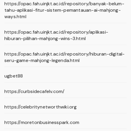
https://opac.fah.uinjkt.ac.id/repository/banyak-belum-
tahu-aplikasi-fitur-sistem-pemantauan-ai-mahjong-
ways.html
https://opac.fah.uinjkt.ac.id/repository/aplikasi-
hiburan-pilihan-mahjong-wins-3.html
https://opac.fah.uinjkt.ac.id/repository/hiburan-digital-
seru-game-mahjong-legenda.html
ugbet88
https://curbsidecafelv.com/
https://celebritynetworthwiki.org
https://moretonbusinesspark.com