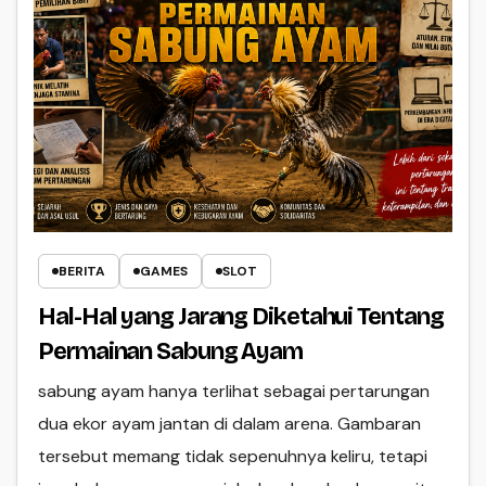
BERITA
GAMES
SLOT
Hal-Hal yang Jarang Diketahui Tentang
Permainan Sabung Ayam
sabung ayam hanya terlihat sebagai pertarungan
dua ekor ayam jantan di dalam arena. Gambaran
tersebut memang tidak sepenuhnya keliru, tetapi