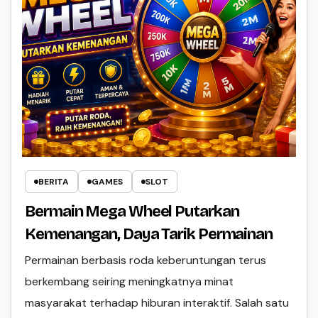
BERITA
GAMES
SLOT
Bermain Mega Wheel Putarkan
Kemenangan, Daya Tarik Permainan
Permainan berbasis roda keberuntungan terus
berkembang seiring meningkatnya minat
masyarakat terhadap hiburan interaktif. Salah satu