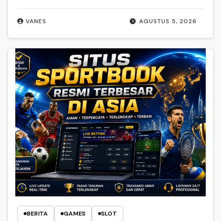
VANES
AGUSTUS 5, 2026
BERITA
GAMES
SLOT