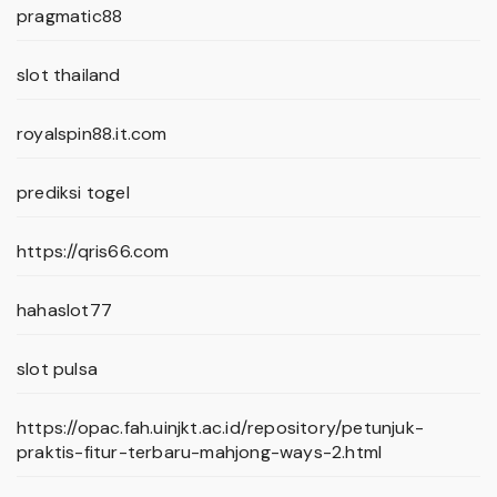
pragmatic88
slot thailand
royalspin88.it.com
prediksi togel
https://qris66.com
hahaslot77
slot pulsa
https://opac.fah.uinjkt.ac.id/repository/petunjuk-
praktis-fitur-terbaru-mahjong-ways-2.html