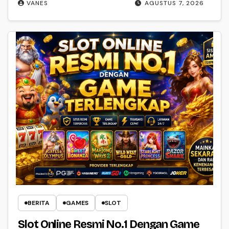
VANES
AGUSTUS 7, 2026
BERITA
GAMES
SLOT
Slot Online Resmi No.1 Dengan Game