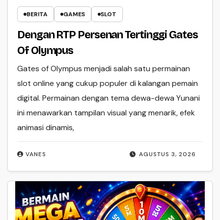
BERITA
GAMES
SLOT
Dengan RTP Persenan Tertinggi Gates
Of Olympus
Gates of Olympus menjadi salah satu permainan
slot online yang cukup populer di kalangan pemain
digital. Permainan dengan tema dewa-dewa Yunani
ini menawarkan tampilan visual yang menarik, efek
animasi dinamis,
VANES
AGUSTUS 3, 2026