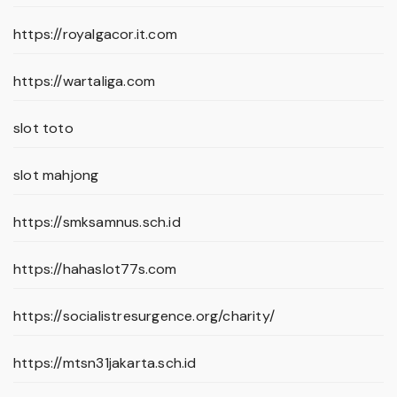
https://royalgacor.it.com
https://wartaliga.com
slot toto
slot mahjong
https://smksamnus.sch.id
https://hahaslot77s.com
https://socialistresurgence.org/charity/
https://mtsn31jakarta.sch.id