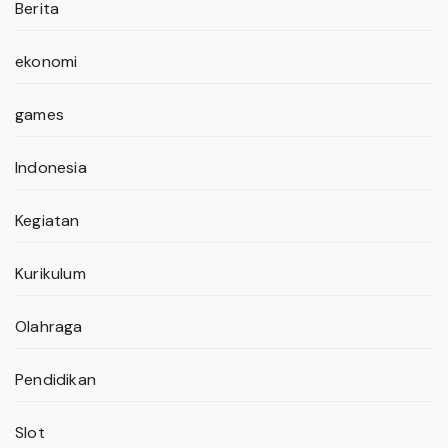
Berita
ekonomi
games
Indonesia
Kegiatan
Kurikulum
Olahraga
Pendidikan
Slot