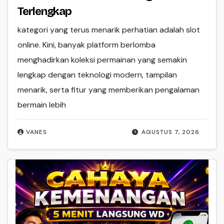
Terlengkap
kategori yang terus menarik perhatian adalah slot
online. Kini, banyak platform berlomba
menghadirkan koleksi permainan yang semakin
lengkap dengan teknologi modern, tampilan
menarik, serta fitur yang memberikan pengalaman
bermain lebih
VANES
AGUSTUS 7, 2026