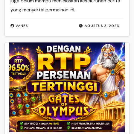
juga belum mampu menjelaskan keseluruhan cerita
yang menyertai permainan ini.
VANES
AGUSTUS 3, 2026