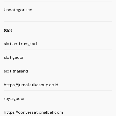
Uncategorized
Slot
slot anti rungkad
slot gacor
slot thailand
https://jurnal.stikesbup.ac.id
royalgacor
https://conversationalball.com