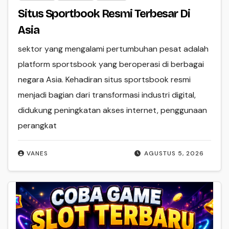
Situs Sportbook Resmi Terbesar Di
Asia
sektor yang mengalami pertumbuhan pesat adalah
platform sportsbook yang beroperasi di berbagai
negara Asia. Kehadiran situs sportsbook resmi
menjadi bagian dari transformasi industri digital,
didukung peningkatan akses internet, penggunaan
perangkat
VANES
AGUSTUS 5, 2026