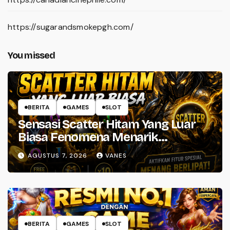
https://sugarandsmokepgh.com/
You missed
BERITA
GAMES
SLOT
Sensasi Scatter Hitam Yang Luar
Biasa Fenomena Menarik
Perhatian
AGUSTUS 7, 2026
VANES
BERITA
GAMES
SLOT