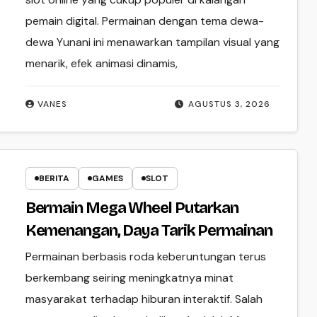
pemain digital. Permainan dengan tema dewa-
dewa Yunani ini menawarkan tampilan visual yang
menarik, efek animasi dinamis,
VANES
AGUSTUS 3, 2026
BERITA
GAMES
SLOT
Bermain Mega Wheel Putarkan
Kemenangan, Daya Tarik Permainan
Permainan berbasis roda keberuntungan terus
berkembang seiring meningkatnya minat
masyarakat terhadap hiburan interaktif. Salah