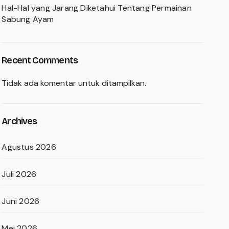
Hal-Hal yang Jarang Diketahui Tentang Permainan
Sabung Ayam
Recent Comments
Tidak ada komentar untuk ditampilkan.
Archives
Agustus 2026
Juli 2026
Juni 2026
Mei 2026