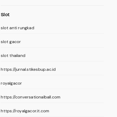
Slot
slot anti rungkad
slot gacor
slot thailand
https://jurnal.stikesbup.ac.id
royalgacor
https://conversationalball.com
https://royalgacor.it.com