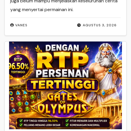
juga belum mampu menjelaskan keseluruhan cerita
yang menyertai permainan ini.
VANES
AGUSTUS 3, 2026