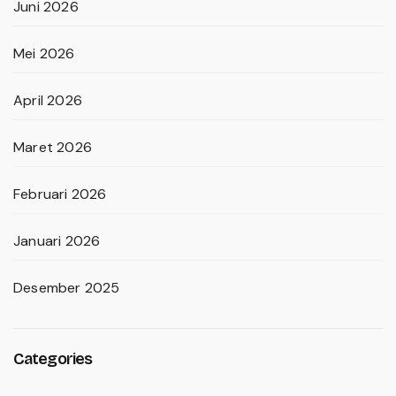
Juni 2026
Mei 2026
April 2026
Maret 2026
Februari 2026
Januari 2026
Desember 2025
Categories