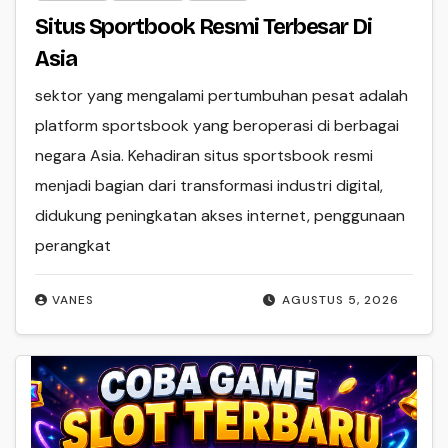
Situs Sportbook Resmi Terbesar Di
Asia
sektor yang mengalami pertumbuhan pesat adalah
platform sportsbook yang beroperasi di berbagai
negara Asia. Kehadiran situs sportsbook resmi
menjadi bagian dari transformasi industri digital,
didukung peningkatan akses internet, penggunaan
perangkat
VANES
AGUSTUS 5, 2026