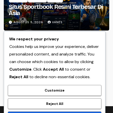
Situs Sportbook Resmi Terbesar Di
Asia
AGUSTUS 5, 2026
VANES
We respect your privacy
Cookies help us improve your experience, deliver
personalized content, and analyze traffic. You
can choose which cookies to allow by clicking
Customize
. Click
Accept All
to consent or
Reject All
to decline non-essential cookies.
Sekolah Menengah Atas
Negeri 11 Jakarta
Customize
Reject All