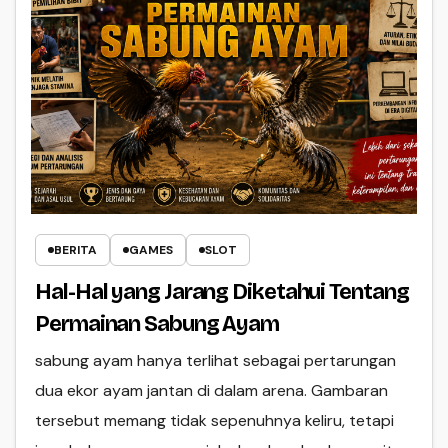
BERITA
GAMES
SLOT
Hal-Hal yang Jarang Diketahui Tentang
Permainan Sabung Ayam
sabung ayam hanya terlihat sebagai pertarungan
dua ekor ayam jantan di dalam arena. Gambaran
tersebut memang tidak sepenuhnya keliru, tetapi