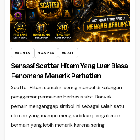
BERITA
GAMES
SLOT
Sensasi Scatter Hitam Yang Luar Biasa
Fenomena Menarik Perhatian
Scatter Hitam semakin sering muncul di kalangan
penggemar permainan berbasis slot. Banyak
pemain menganggap simbol ini sebagai salah satu
elemen yang mampu menghadirkan pengalaman
bermain yang lebih menarik karena sering