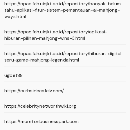
https://opac.fah.uinjkt.ac.id/repository/banyak-belum-
tahu-aplikasi-fitur-sistem-pemantauan-ai-mahjong-
ways.html
https://opac.fah.uinjkt.ac.id/repository/aplikasi-
hiburan-pilihan-mahjong-wins-3.html
https://opac.fah.uinjkt.ac.id/repository/hiburan-digital-
seru-game-mahjong-legenda.html
ugbet88
https://curbsidecafelv.com/
https://celebritynetworthwiki.org
https://moretonbusinesspark.com