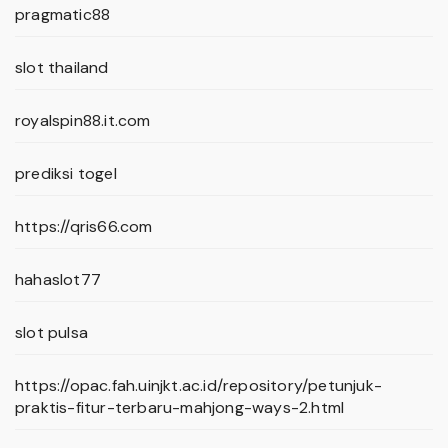
pragmatic88
slot thailand
royalspin88.it.com
prediksi togel
https://qris66.com
hahaslot77
slot pulsa
https://opac.fah.uinjkt.ac.id/repository/petunjuk-
praktis-fitur-terbaru-mahjong-ways-2.html