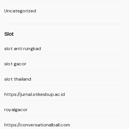
Uncategorized
Slot
slot anti rungkad
slot gacor
slot thailand
https://jurnal.stikesbup.ac.id
royalgacor
https://conversationalball.com