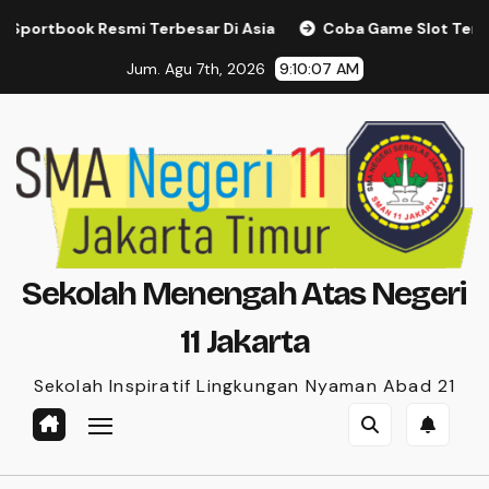
Skip
rbesar Di Asia
Coba Game Slot Terbaru dan Terupdate, ya
to
Jum. Agu 7th, 2026
9:10:09 AM
content
Sekolah Menengah Atas Negeri
11 Jakarta
Sekolah Inspiratif Lingkungan Nyaman Abad 21