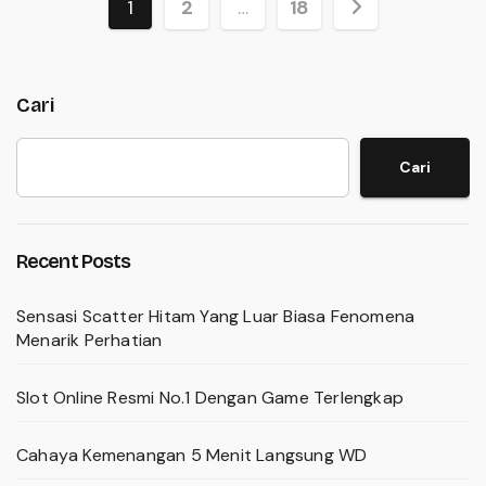
Paginasi
1
2
…
18
pos
Cari
Cari
Recent Posts
Sensasi Scatter Hitam Yang Luar Biasa Fenomena
Menarik Perhatian
Slot Online Resmi No.1 Dengan Game Terlengkap
Cahaya Kemenangan 5 Menit Langsung WD