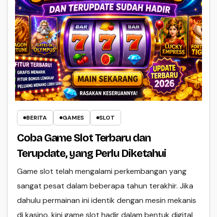
BERITA
GAMES
SLOT
Coba Game Slot Terbaru dan
Terupdate, yang Perlu Diketahui
Game slot telah mengalami perkembangan yang
sangat pesat dalam beberapa tahun terakhir. Jika
dahulu permainan ini identik dengan mesin mekanis
di kasino, kini game slot hadir dalam bentuk digital