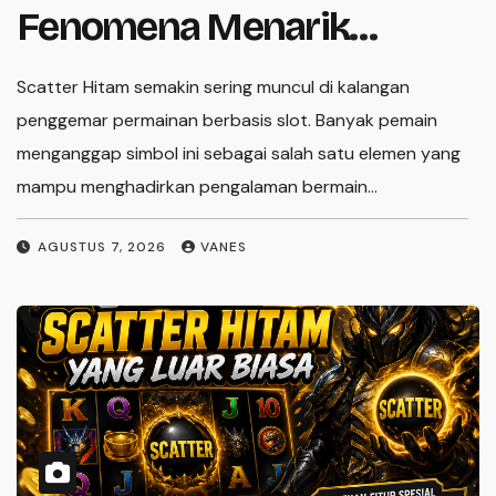
Fenomena Menarik
ka
Perhatian
o
Scatter Hitam semakin sering muncul di kalangan
k
penggemar permainan berbasis slot. Banyak pemain
te
menganggap simbol ini sebagai salah satu elemen yang
mampu menghadirkan pengalaman bermain…
AGUSTUS 7, 2026
VANES