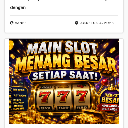
dengan
VANES
AGUSTUS 4, 2026