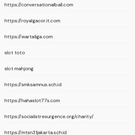
https://conversationalball.com
https://royalgacor.it.com
https://wartaliga.com
slot toto
slot mahjong
https://smksamnus.sch.id
https://hahaslot77s.com
https://socialistresurgence.org/charity/
https://mtsn31jakarta.sch.id