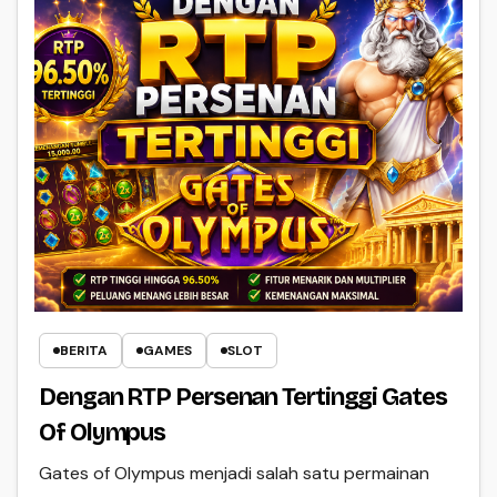
BERITA
GAMES
SLOT
Dengan RTP Persenan Tertinggi Gates
Of Olympus
Gates of Olympus menjadi salah satu permainan