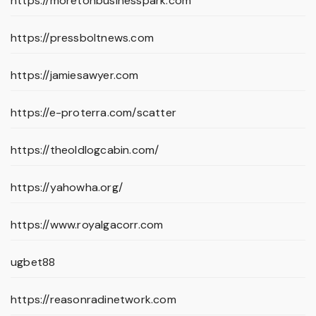
https://moretonbusinesspark.com
https://pressboltnews.com
https://jamiesawyer.com
https://e-proterra.com/scatter
https://theoldlogcabin.com/
https://yahowha.org/
https://www.royalgacorr.com
ugbet88
https://reasonradinetwork.com