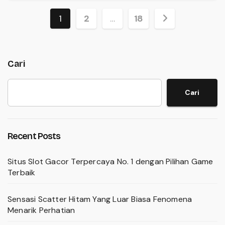
Paginasi
1
2
…
18
pos
Cari
Cari
Recent Posts
Situs Slot Gacor Terpercaya No. 1 dengan Pilihan Game
Terbaik
Sensasi Scatter Hitam Yang Luar Biasa Fenomena
Menarik Perhatian