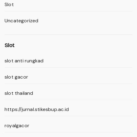
Slot
Uncategorized
Slot
slot anti rungkad
slot gacor
slot thailand
https://jurnal.stikesbup.ac.id
royalgacor