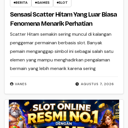
BERITA
GAMES
SLOT
Sensasi Scatter Hitam Yang Luar Biasa
Fenomena Menarik Perhatian
Scatter Hitam semakin sering muncul di kalangan
penggemar permainan berbasis slot. Banyak
pemain menganggap simbol ini sebagai salah satu
elemen yang mampu menghadirkan pengalaman
bermain yang lebih menarik karena sering
VANES
AGUSTUS 7, 2026