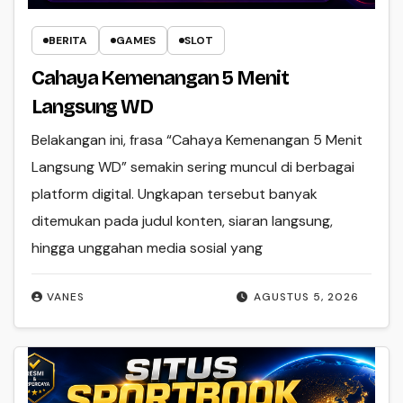
BERITA
GAMES
SLOT
Cahaya Kemenangan 5 Menit
Langsung WD
Belakangan ini, frasa “Cahaya Kemenangan 5 Menit
Langsung WD” semakin sering muncul di berbagai
platform digital. Ungkapan tersebut banyak
ditemukan pada judul konten, siaran langsung,
hingga unggahan media sosial yang
VANES
AGUSTUS 5, 2026