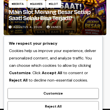
BERITA
GAMES
SLOT
Main Slot Menang Besar Setiap
Saat! Selalu Bisa Terjadi?
AGUSTUS 4, 2026
VANES
We respect your privacy
Cookies help us improve your experience, deliver
personalized content, and analyze traffic. You
can choose which cookies to allow by clicking
Customize
. Click
Accept All
to consent or
Reject All
to decline non-essential cookies.
Sekolah Menengah Atas
Negeri 11 Jakarta
Customize
Reject All