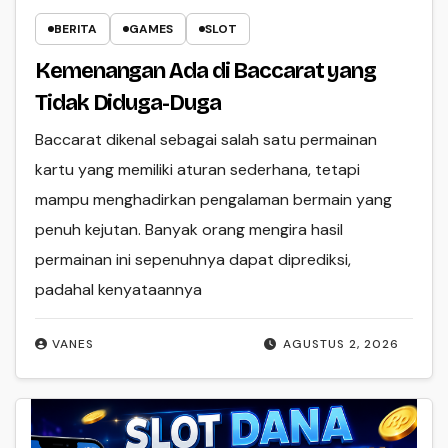
BERITA
GAMES
SLOT
Kemenangan Ada di Baccarat yang
Tidak Diduga-Duga
Baccarat dikenal sebagai salah satu permainan
kartu yang memiliki aturan sederhana, tetapi
mampu menghadirkan pengalaman bermain yang
penuh kejutan. Banyak orang mengira hasil
permainan ini sepenuhnya dapat diprediksi,
padahal kenyataannya
VANES
AGUSTUS 2, 2026