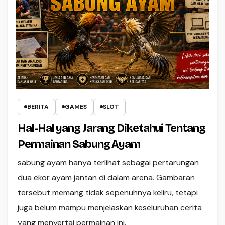
BERITA
GAMES
SLOT
Hal-Hal yang Jarang Diketahui Tentang
Permainan Sabung Ayam
sabung ayam hanya terlihat sebagai pertarungan
dua ekor ayam jantan di dalam arena. Gambaran
tersebut memang tidak sepenuhnya keliru, tetapi
juga belum mampu menjelaskan keseluruhan cerita
yang menyertai permainan ini.