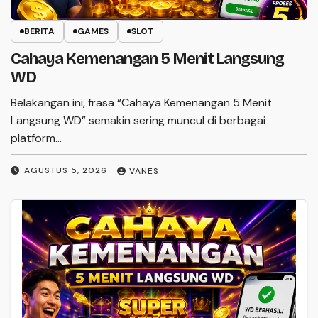
BERITA
GAMES
SLOT
Cahaya Kemenangan 5 Menit Langsung
WD
Belakangan ini, frasa “Cahaya Kemenangan 5 Menit
Langsung WD” semakin sering muncul di berbagai
platform…
AGUSTUS 5, 2026
VANES