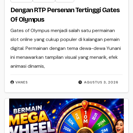
Dengan RTP Persenan Tertinggi Gates
Of Olympus
Gates of Olympus menjadi salah satu permainan
slot online yang cukup populer di kalangan pemain
digital. Permainan dengan tema dewa-dewa Yunani
ini menawarkan tampilan visual yang menarik, efek
animasi dinamis,
VANES
AGUSTUS 3, 2026