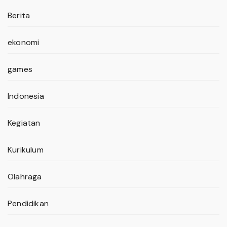
Berita
ekonomi
games
Indonesia
Kegiatan
Kurikulum
Olahraga
Pendidikan