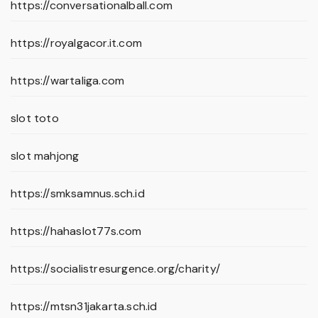
https://conversationalball.com
https://royalgacor.it.com
https://wartaliga.com
slot toto
slot mahjong
https://smksamnus.sch.id
https://hahaslot77s.com
https://socialistresurgence.org/charity/
https://mtsn31jakarta.sch.id