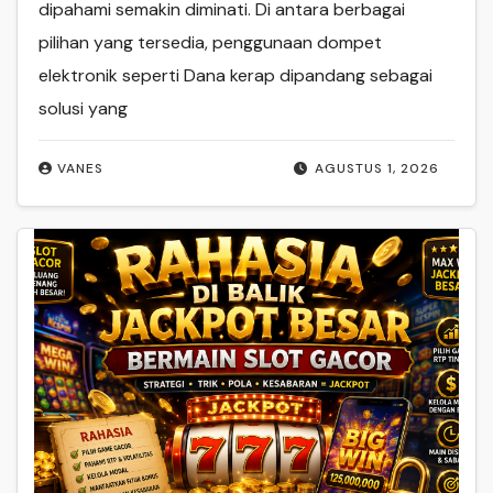
dipahami semakin diminati. Di antara berbagai
pilihan yang tersedia, penggunaan dompet
elektronik seperti Dana kerap dipandang sebagai
solusi yang
VANES
AGUSTUS 1, 2026