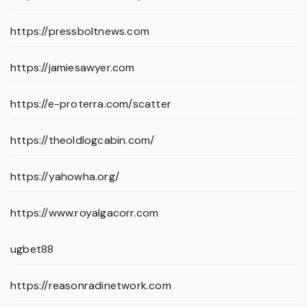
https://pressboltnews.com
https://jamiesawyer.com
https://e-proterra.com/scatter
https://theoldlogcabin.com/
https://yahowha.org/
https://www.royalgacorr.com
ugbet88
https://reasonradinetwork.com