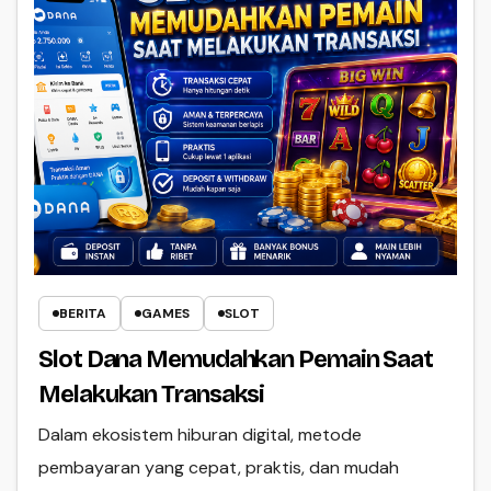
BERITA
GAMES
SLOT
Slot Dana Memudahkan Pemain Saat
Melakukan Transaksi
Dalam ekosistem hiburan digital, metode
pembayaran yang cepat, praktis, dan mudah