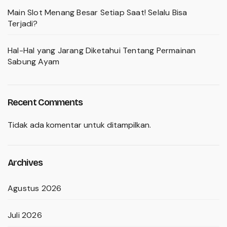
Main Slot Menang Besar Setiap Saat! Selalu Bisa
Terjadi?
Hal-Hal yang Jarang Diketahui Tentang Permainan
Sabung Ayam
Recent Comments
Tidak ada komentar untuk ditampilkan.
Archives
Agustus 2026
Juli 2026