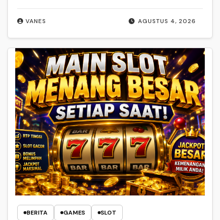
VANES
AGUSTUS 4, 2026
BERITA
GAMES
SLOT