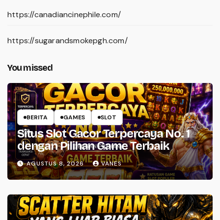
https://canadiancinephile.com/
https://sugarandsmokepgh.com/
You missed
BERITA
GAMES
SLOT
Situs Slot Gacor Terpercaya No. 1
dengan Pilihan Game Terbaik
AGUSTUS 8, 2026
VANES