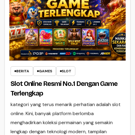
BERITA
GAMES
SLOT
Slot Online Resmi No.1 Dengan Game
Terlengkap
kategori yang terus menarik perhatian adalah slot
online. Kini, banyak platform berlomba
menghadirkan koleksi permainan yang semakin
lengkap dengan teknologi modern, tampilan