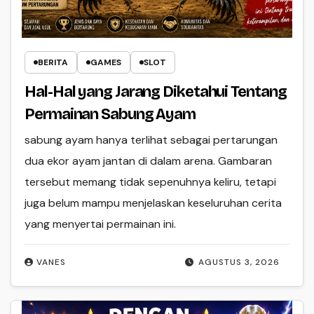
BERITA
GAMES
SLOT
Hal-Hal yang Jarang Diketahui Tentang
Permainan Sabung Ayam
sabung ayam hanya terlihat sebagai pertarungan
dua ekor ayam jantan di dalam arena. Gambaran
tersebut memang tidak sepenuhnya keliru, tetapi
juga belum mampu menjelaskan keseluruhan cerita
yang menyertai permainan ini.
VANES
AGUSTUS 3, 2026