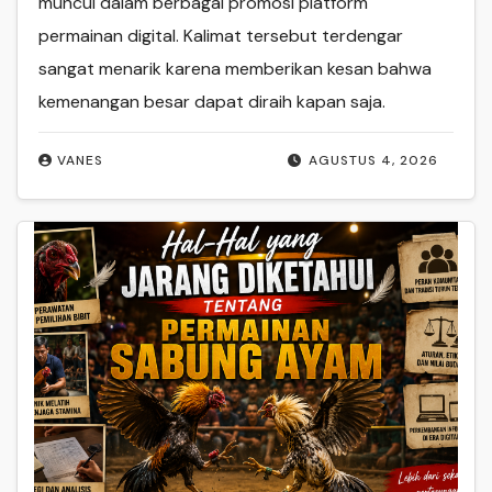
muncul dalam berbagai promosi platform
permainan digital. Kalimat tersebut terdengar
sangat menarik karena memberikan kesan bahwa
kemenangan besar dapat diraih kapan saja.
VANES
AGUSTUS 4, 2026