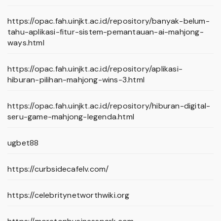
https://opac.fah.uinjkt.ac.id/repository/banyak-belum-
tahu-aplikasi-fitur-sistem-pemantauan-ai-mahjong-
ways.html
https://opac.fah.uinjkt.ac.id/repository/aplikasi-
hiburan-pilihan-mahjong-wins-3.html
https://opac.fah.uinjkt.ac.id/repository/hiburan-digital-
seru-game-mahjong-legenda.html
ugbet88
https://curbsidecafelv.com/
https://celebritynetworthwiki.org