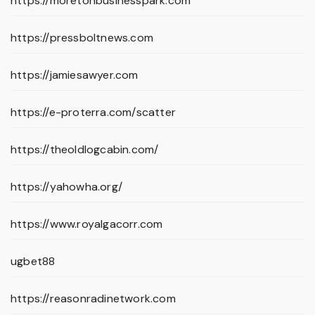
https://moretonbusinesspark.com
https://pressboltnews.com
https://jamiesawyer.com
https://e-proterra.com/scatter
https://theoldlogcabin.com/
https://yahowha.org/
https://www.royalgacorr.com
ugbet88
https://reasonradinetwork.com