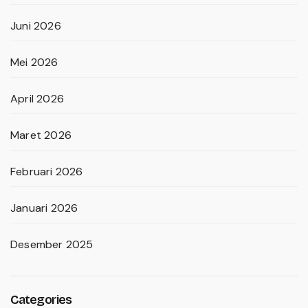
Juni 2026
Mei 2026
April 2026
Maret 2026
Februari 2026
Januari 2026
Desember 2025
Categories