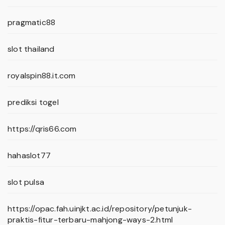
pragmatic88
slot thailand
royalspin88.it.com
prediksi togel
https://qris66.com
hahaslot77
slot pulsa
https://opac.fah.uinjkt.ac.id/repository/petunjuk-
praktis-fitur-terbaru-mahjong-ways-2.html