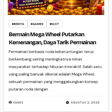
BERITA
GAMES
SLOT
Bermain Mega Wheel Putarkan
Kemenangan, Daya Tarik Permainan
Permainan berbasis roda keberuntungan terus
berkembang seiring meningkatnya minat
masyarakat terhadap hiburan interaktif. Salah satu
yang paling banyak dikenal adalah Mega Wheel,
sebuah permainan yang menggabungkan konsep
putaran roda dengan
VANES
AGUSTUS 2, 2026