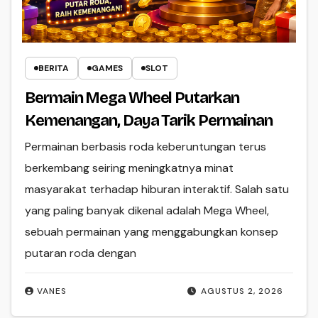
BERITA
GAMES
SLOT
Bermain Mega Wheel Putarkan
Kemenangan, Daya Tarik Permainan
Permainan berbasis roda keberuntungan terus
berkembang seiring meningkatnya minat
masyarakat terhadap hiburan interaktif. Salah satu
yang paling banyak dikenal adalah Mega Wheel,
sebuah permainan yang menggabungkan konsep
putaran roda dengan
VANES
AGUSTUS 2, 2026