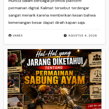
muncul dalam berbagai promosi platform
permainan digital. Kalimat tersebut terdengar
sangat menarik karena memberikan kesan bahwa
kemenangan besar dapat diraih kapan saja.
VANES
AGUSTUS 4, 2026