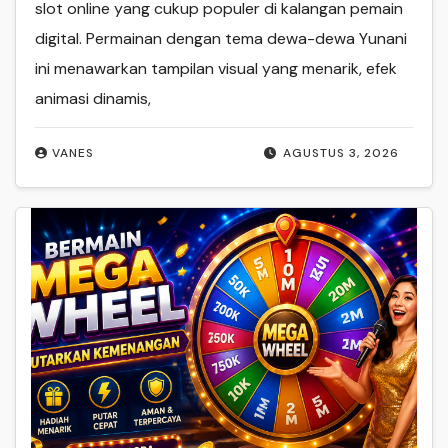
slot online yang cukup populer di kalangan pemain
digital. Permainan dengan tema dewa-dewa Yunani
ini menawarkan tampilan visual yang menarik, efek
animasi dinamis,
VANES
AGUSTUS 3, 2026