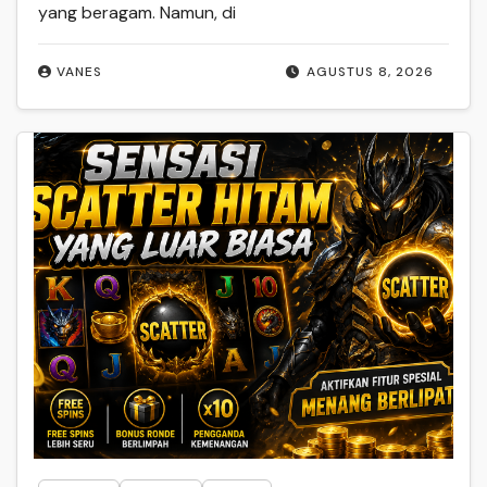
yang beragam. Namun, di
VANES
AGUSTUS 8, 2026