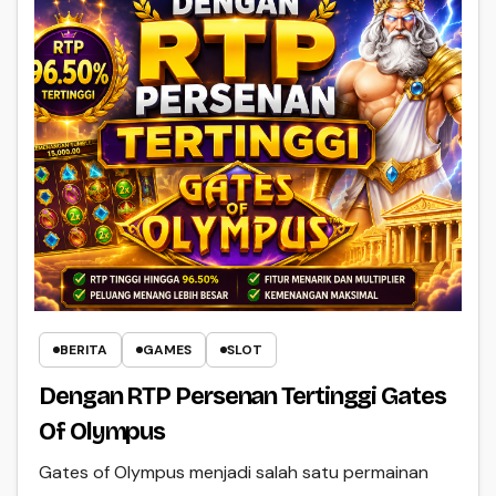
BERITA
GAMES
SLOT
Dengan RTP Persenan Tertinggi Gates
Of Olympus
Gates of Olympus menjadi salah satu permainan