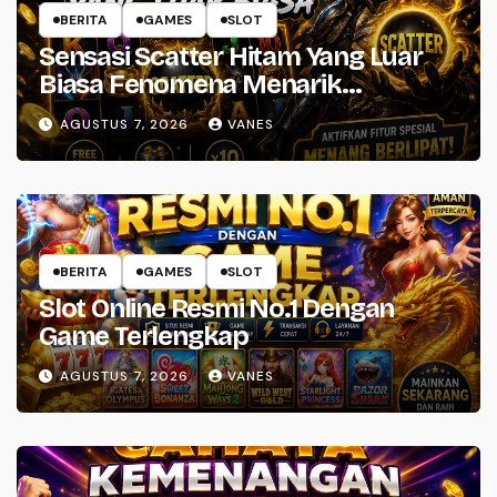
BERITA
GAMES
SLOT
Sensasi Scatter Hitam Yang Luar
Biasa Fenomena Menarik
Perhatian
AGUSTUS 7, 2026
VANES
BERITA
GAMES
SLOT
Slot Online Resmi No.1 Dengan
Game Terlengkap
AGUSTUS 7, 2026
VANES