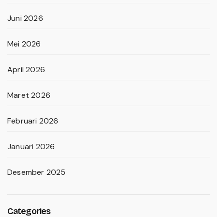
Juni 2026
Mei 2026
April 2026
Maret 2026
Februari 2026
Januari 2026
Desember 2025
Categories