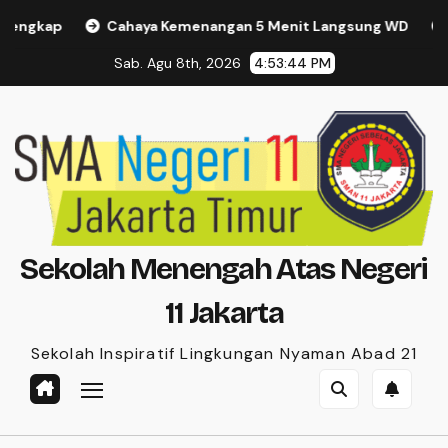
Skip
 Kemenangan 5 Menit Langsung WD
Situs Sportbook Resm
to
Sab. Agu 8th, 2026
4:53:46 PM
content
Sekolah Menengah Atas Negeri
11 Jakarta
Sekolah Inspiratif Lingkungan Nyaman Abad 21