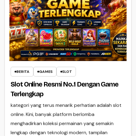
BERITA
GAMES
SLOT
Slot Online Resmi No.1 Dengan Game
Terlengkap
kategori yang terus menarik perhatian adalah slot
online. Kini, banyak platform berlomba
menghadirkan koleksi permainan yang semakin
lengkap dengan teknologi modern, tampilan