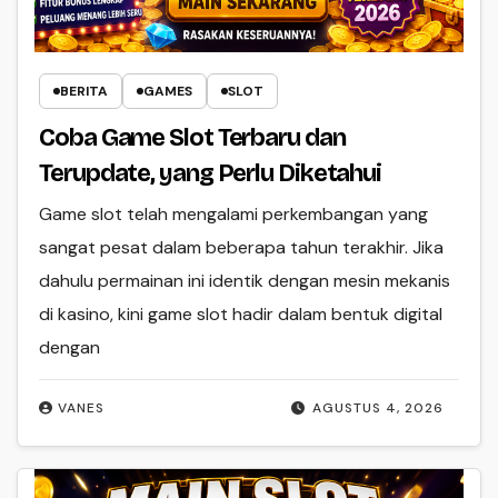
BERITA
GAMES
SLOT
Coba Game Slot Terbaru dan
Terupdate, yang Perlu Diketahui
Game slot telah mengalami perkembangan yang
sangat pesat dalam beberapa tahun terakhir. Jika
dahulu permainan ini identik dengan mesin mekanis
di kasino, kini game slot hadir dalam bentuk digital
dengan
VANES
AGUSTUS 4, 2026