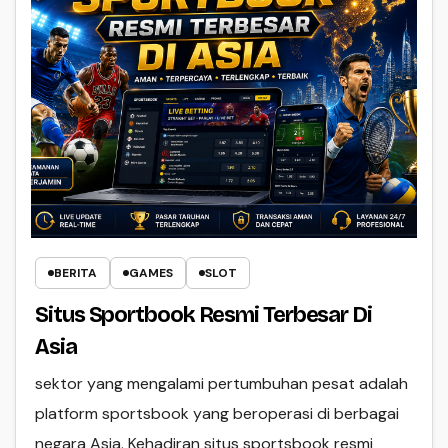
BERITA
GAMES
SLOT
Situs Sportbook Resmi Terbesar Di
Asia
sektor yang mengalami pertumbuhan pesat adalah
platform sportsbook yang beroperasi di berbagai
negara Asia. Kehadiran situs sportsbook resmi