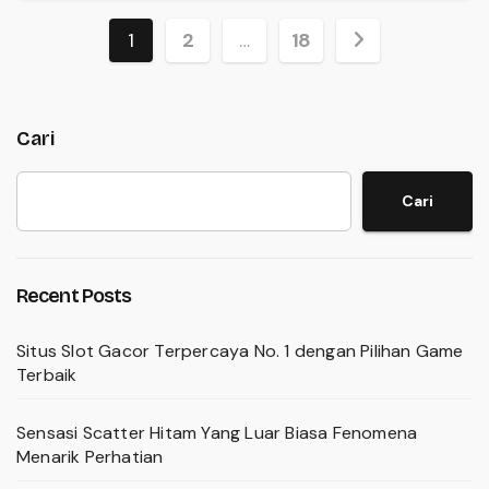
Paginasi
1
2
…
18
pos
Cari
Cari
Recent Posts
Situs Slot Gacor Terpercaya No. 1 dengan Pilihan Game
Terbaik
Sensasi Scatter Hitam Yang Luar Biasa Fenomena
Menarik Perhatian