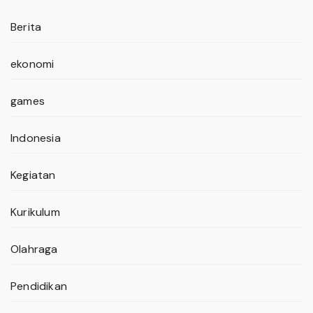
Berita
ekonomi
games
Indonesia
Kegiatan
Kurikulum
Olahraga
Pendidikan