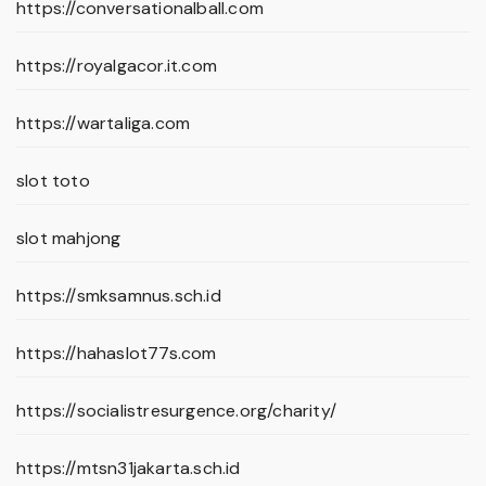
https://conversationalball.com
https://royalgacor.it.com
https://wartaliga.com
slot toto
slot mahjong
https://smksamnus.sch.id
https://hahaslot77s.com
https://socialistresurgence.org/charity/
https://mtsn31jakarta.sch.id