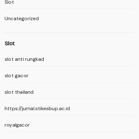
Slot
Uncategorized
Slot
slot anti rungkad
slot gacor
slot thailand
https://jurnal.stikesbup.ac.id
royalgacor