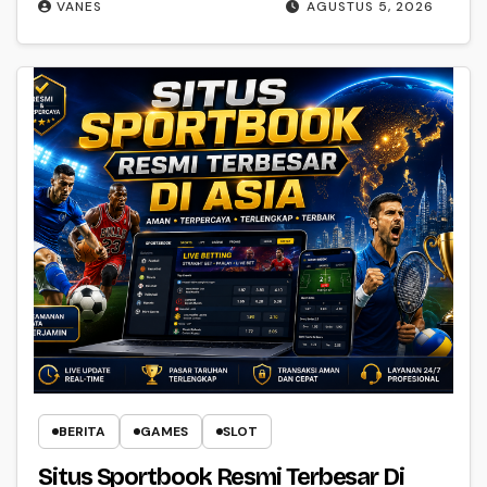
VANES
AGUSTUS 5, 2026
BERITA
GAMES
SLOT
Situs Sportbook Resmi Terbesar Di