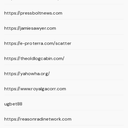
https://pressboltnews.com
https://jamiesawyer.com
https://e-proterra.com/scatter
https://theoldlogcabin.com/
https://yahowha.org/
https://www.royalgacorr.com
ugbet88
https://reasonradinetwork.com