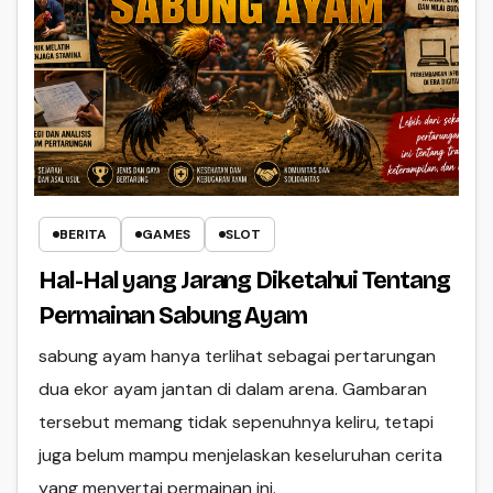
BERITA
GAMES
SLOT
Hal-Hal yang Jarang Diketahui Tentang
Permainan Sabung Ayam
sabung ayam hanya terlihat sebagai pertarungan
dua ekor ayam jantan di dalam arena. Gambaran
tersebut memang tidak sepenuhnya keliru, tetapi
juga belum mampu menjelaskan keseluruhan cerita
yang menyertai permainan ini.