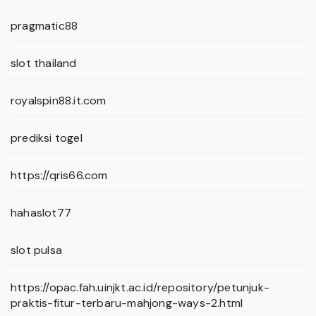
pragmatic88
slot thailand
royalspin88.it.com
prediksi togel
https://qris66.com
hahaslot77
slot pulsa
https://opac.fah.uinjkt.ac.id/repository/petunjuk-
praktis-fitur-terbaru-mahjong-ways-2.html