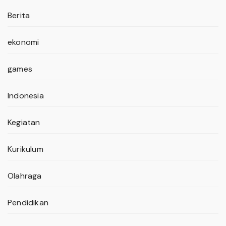
Berita
ekonomi
games
Indonesia
Kegiatan
Kurikulum
Olahraga
Pendidikan