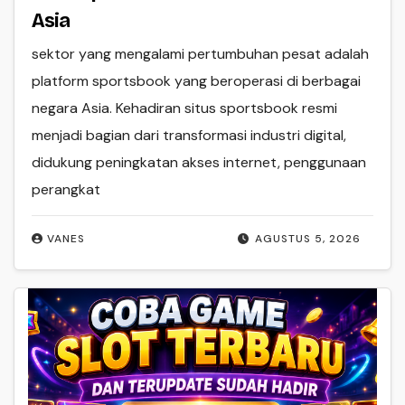
Asia
sektor yang mengalami pertumbuhan pesat adalah
platform sportsbook yang beroperasi di berbagai
negara Asia. Kehadiran situs sportsbook resmi
menjadi bagian dari transformasi industri digital,
didukung peningkatan akses internet, penggunaan
perangkat
VANES
AGUSTUS 5, 2026