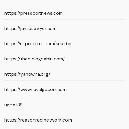
https://pressboltnews.com
https://jamiesawyer.com
https://e-proterra.com/scatter
https://theoldlogcabin.com/
https://yahowha.org/
https://www.royalgacorr.com
ugbet88
https://reasonradinetwork.com