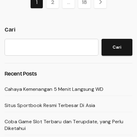
Paginasi
1
2
…
18
pos
Cari
Cari
Recent Posts
Cahaya Kemenangan 5 Menit Langsung WD
Situs Sportbook Resmi Terbesar Di Asia
Coba Game Slot Terbaru dan Terupdate, yang Perlu
Diketahui