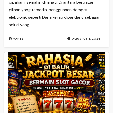
dipahami semakin diminati. Di antara berbagai
pilihan yang tersedia, penggunaan dompet
elektronik seperti Dana kerap dipandang sebagai
solusi yang
VANES
AGUSTUS 1, 2026