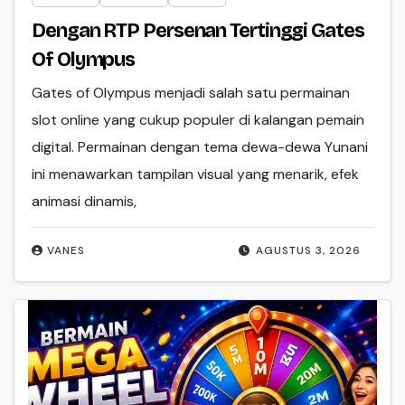
Dengan RTP Persenan Tertinggi Gates
Of Olympus
Gates of Olympus menjadi salah satu permainan
slot online yang cukup populer di kalangan pemain
digital. Permainan dengan tema dewa-dewa Yunani
ini menawarkan tampilan visual yang menarik, efek
animasi dinamis,
VANES
AGUSTUS 3, 2026