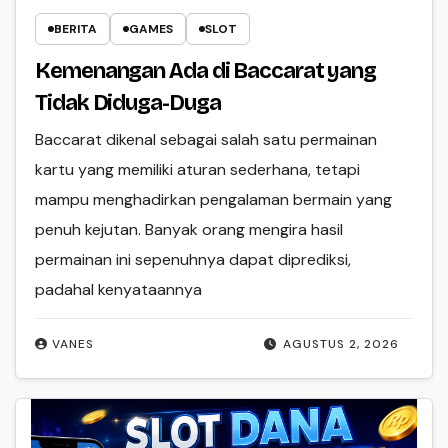
BERITA
GAMES
SLOT
Kemenangan Ada di Baccarat yang
Tidak Diduga-Duga
Baccarat dikenal sebagai salah satu permainan
kartu yang memiliki aturan sederhana, tetapi
mampu menghadirkan pengalaman bermain yang
penuh kejutan. Banyak orang mengira hasil
permainan ini sepenuhnya dapat diprediksi,
padahal kenyataannya
VANES
AGUSTUS 2, 2026