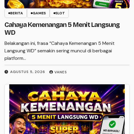
BERITA
GAMES
SLOT
Cahaya Kemenangan 5 Menit Langsung
WD
Belakangan ini, frasa “Cahaya Kemenangan 5 Menit
Langsung WD” semakin sering muncul di berbagai
platform…
AGUSTUS 5, 2026
VANES