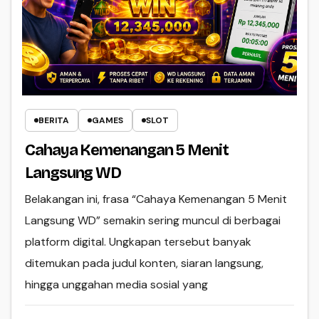
BERITA
GAMES
SLOT
Cahaya Kemenangan 5 Menit
Langsung WD
Belakangan ini, frasa “Cahaya Kemenangan 5 Menit
Langsung WD” semakin sering muncul di berbagai
platform digital. Ungkapan tersebut banyak
ditemukan pada judul konten, siaran langsung,
hingga unggahan media sosial yang