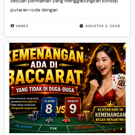
sebuah permainan yang menggabungkan konsep
putaran roda dengan
VANES
AGUSTUS 2, 2026