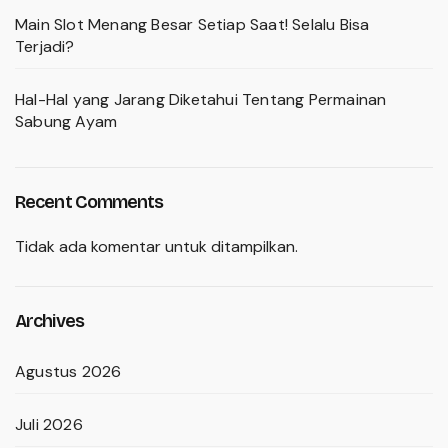
Main Slot Menang Besar Setiap Saat! Selalu Bisa
Terjadi?
Hal-Hal yang Jarang Diketahui Tentang Permainan
Sabung Ayam
Recent Comments
Tidak ada komentar untuk ditampilkan.
Archives
Agustus 2026
Juli 2026