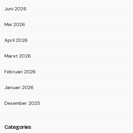
Juni 2026
Mei 2026
April 2026
Maret 2026
Februari 2026
Januari 2026
Desember 2025
Categories