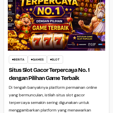
BERITA
GAMES
SLOT
Situs Slot Gacor Terpercaya No. 1
dengan Pilihan Game Terbaik
Di tengah banyaknya platform permainan online
yang bermunculan, istilah situs slot gacor
terpercaya semakin sering digunakan untuk
menggambarkan platform yang menawarkan