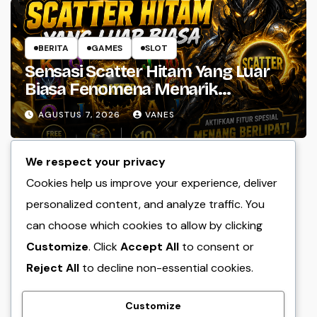
BERITA
GAMES
SLOT
Sensasi Scatter Hitam Yang Luar
Biasa Fenomena Menarik
Perhatian
AGUSTUS 7, 2026
VANES
We respect your privacy
Cookies help us improve your experience, deliver
personalized content, and analyze traffic. You
can choose which cookies to allow by clicking
Customize
. Click
Accept All
to consent or
Reject All
to decline non-essential cookies.
Sekolah Menengah Atas
Negeri 11 Jakarta
Customize