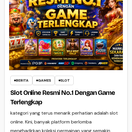
BERITA
GAMES
SLOT
Slot Online Resmi No.1 Dengan Game
Terlengkap
kategori yang terus menarik perhatian adalah slot
online. Kini, banyak platform berlomba
menghadirkan koleksi permainan yang semakin