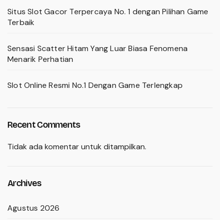
Situs Slot Gacor Terpercaya No. 1 dengan Pilihan Game
Terbaik
Sensasi Scatter Hitam Yang Luar Biasa Fenomena
Menarik Perhatian
Slot Online Resmi No.1 Dengan Game Terlengkap
Recent Comments
Tidak ada komentar untuk ditampilkan.
Archives
Agustus 2026