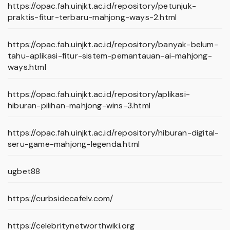
https://opac.fah.uinjkt.ac.id/repository/petunjuk-
praktis-fitur-terbaru-mahjong-ways-2.html
https://opac.fah.uinjkt.ac.id/repository/banyak-belum-
tahu-aplikasi-fitur-sistem-pemantauan-ai-mahjong-
ways.html
https://opac.fah.uinjkt.ac.id/repository/aplikasi-
hiburan-pilihan-mahjong-wins-3.html
https://opac.fah.uinjkt.ac.id/repository/hiburan-digital-
seru-game-mahjong-legenda.html
ugbet88
https://curbsidecafelv.com/
https://celebritynetworthwiki.org