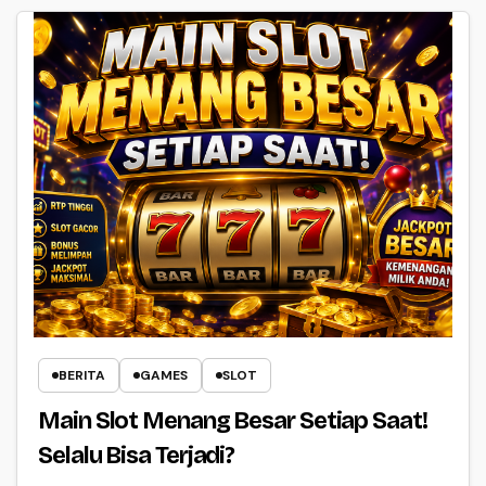
BERITA
GAMES
SLOT
Main Slot Menang Besar Setiap Saat!
Selalu Bisa Terjadi?