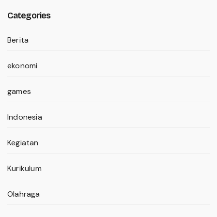
Categories
Berita
ekonomi
games
Indonesia
Kegiatan
Kurikulum
Olahraga