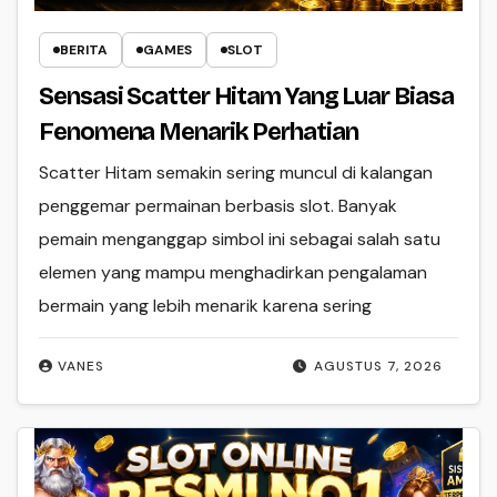
BERITA
GAMES
SLOT
Sensasi Scatter Hitam Yang Luar Biasa
Fenomena Menarik Perhatian
Scatter Hitam semakin sering muncul di kalangan
penggemar permainan berbasis slot. Banyak
pemain menganggap simbol ini sebagai salah satu
elemen yang mampu menghadirkan pengalaman
bermain yang lebih menarik karena sering
VANES
AGUSTUS 7, 2026