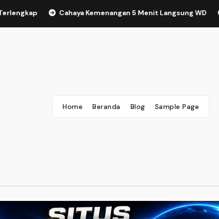
Cahaya Kemenangan 5 Menit Langsung WD
Situs Sportbo
Home
Beranda
Blog
Sample Page