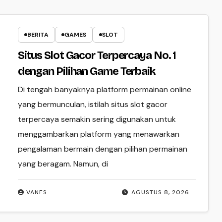
BERITA
GAMES
SLOT
Situs Slot Gacor Terpercaya No. 1
dengan Pilihan Game Terbaik
Di tengah banyaknya platform permainan online
yang bermunculan, istilah situs slot gacor
terpercaya semakin sering digunakan untuk
menggambarkan platform yang menawarkan
pengalaman bermain dengan pilihan permainan
yang beragam. Namun, di
VANES
AGUSTUS 8, 2026