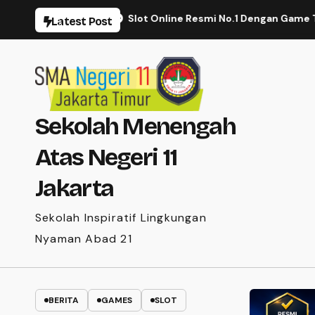
Skip
ian
Slot Online Resmi No.1 Dengan Game Terlengkap
Latest Post
to
content
Sekolah Menengah
Atas Negeri 11
Jakarta
Sekolah Inspiratif Lingkungan
Nyaman Abad 21
BERITA
GAMES
SLOT