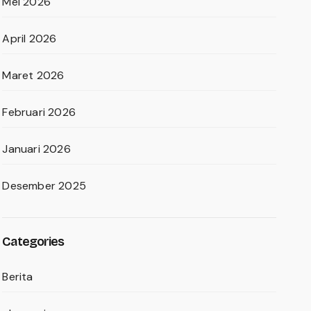
Mei 2026
April 2026
Maret 2026
Februari 2026
Januari 2026
Desember 2025
Categories
Berita