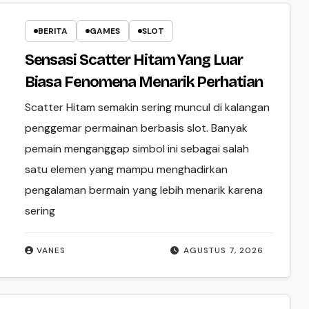
BERITA
GAMES
SLOT
Sensasi Scatter Hitam Yang Luar
Biasa Fenomena Menarik Perhatian
Scatter Hitam semakin sering muncul di kalangan
penggemar permainan berbasis slot. Banyak
pemain menganggap simbol ini sebagai salah
satu elemen yang mampu menghadirkan
pengalaman bermain yang lebih menarik karena
sering
VANES
AGUSTUS 7, 2026