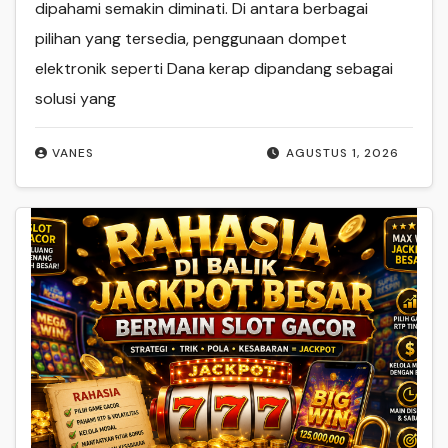
dipahami semakin diminati. Di antara berbagai
pilihan yang tersedia, penggunaan dompet
elektronik seperti Dana kerap dipandang sebagai
solusi yang
VANES
AGUSTUS 1, 2026