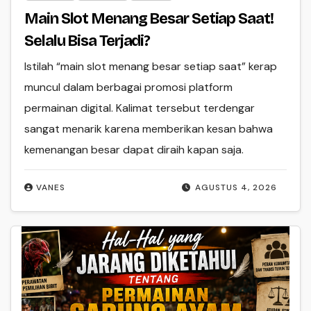
Main Slot Menang Besar Setiap Saat!
Selalu Bisa Terjadi?
Istilah “main slot menang besar setiap saat” kerap
muncul dalam berbagai promosi platform
permainan digital. Kalimat tersebut terdengar
sangat menarik karena memberikan kesan bahwa
kemenangan besar dapat diraih kapan saja.
VANES
AGUSTUS 4, 2026