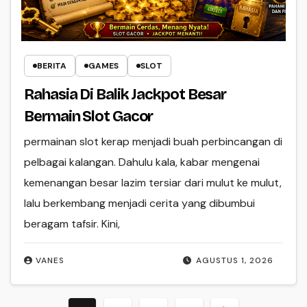
BERITA
GAMES
SLOT
Rahasia Di Balik Jackpot Besar
Bermain Slot Gacor
permainan slot kerap menjadi buah perbincangan di
pelbagai kalangan. Dahulu kala, kabar mengenai
kemenangan besar lazim tersiar dari mulut ke mulut,
lalu berkembang menjadi cerita yang dibumbui
beragam tafsir. Kini,
VANES
AGUSTUS 1, 2026