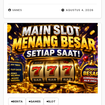
VANES
AGUSTUS 4, 2026
BERITA
GAMES
SLOT