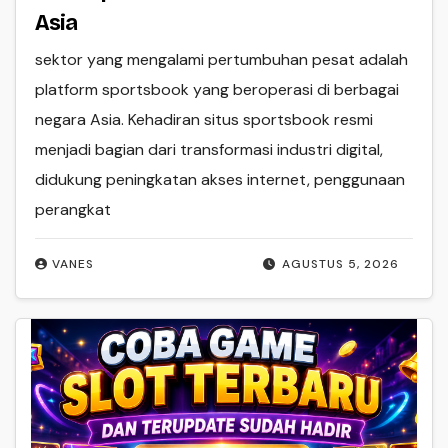
Asia
sektor yang mengalami pertumbuhan pesat adalah
platform sportsbook yang beroperasi di berbagai
negara Asia. Kehadiran situs sportsbook resmi
menjadi bagian dari transformasi industri digital,
didukung peningkatan akses internet, penggunaan
perangkat
VANES
AGUSTUS 5, 2026