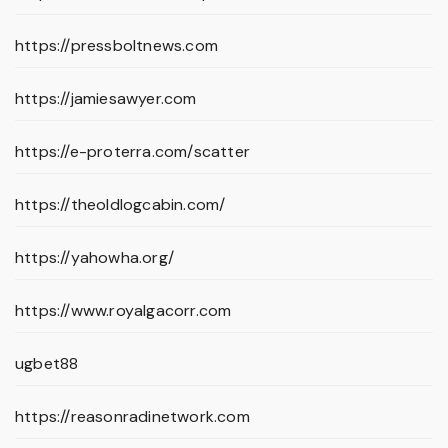
https://pressboltnews.com
https://jamiesawyer.com
https://e-proterra.com/scatter
https://theoldlogcabin.com/
https://yahowha.org/
https://www.royalgacorr.com
ugbet88
https://reasonradinetwork.com