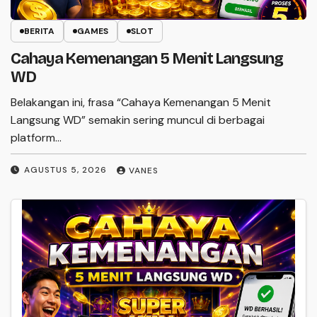
BERITA
GAMES
SLOT
Cahaya Kemenangan 5 Menit Langsung
WD
Belakangan ini, frasa “Cahaya Kemenangan 5 Menit
Langsung WD” semakin sering muncul di berbagai
platform…
AGUSTUS 5, 2026
VANES