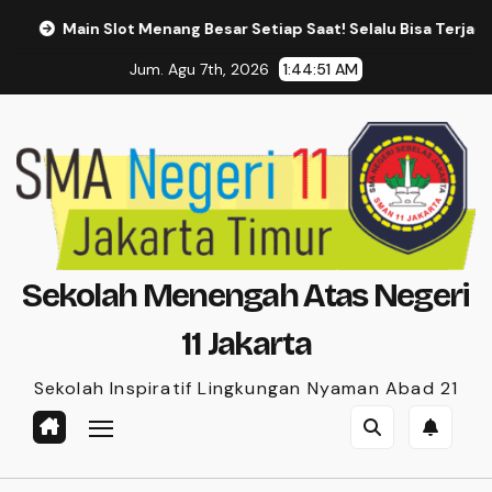
Skip
ang Besar Setiap Saat! Selalu Bisa Terjadi?
Hal-Hal yang 
to
Jum. Agu 7th, 2026
1:44:53 AM
content
Sekolah Menengah Atas Negeri
11 Jakarta
Sekolah Inspiratif Lingkungan Nyaman Abad 21