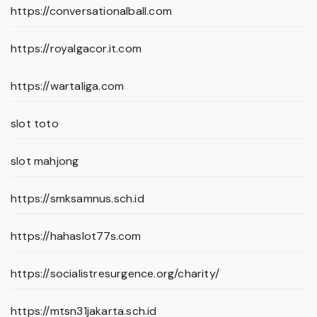
https://conversationalball.com
https://royalgacor.it.com
https://wartaliga.com
slot toto
slot mahjong
https://smksamnus.sch.id
https://hahaslot77s.com
https://socialistresurgence.org/charity/
https://mtsn31jakarta.sch.id