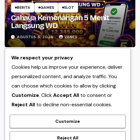
BERITA
GAMES
SLOT
Cahaya Kemenangan 5 Menit
Langsung WD
AGUSTUS 5, 2026
VANES
We respect your privacy
Cookies help us improve your experience, deliver
personalized content, and analyze traffic. You
can choose which cookies to allow by clicking
Customize
. Click
Accept All
to consent or
Reject All
to decline non-essential cookies.
Sekolah Menengah Atas
Negeri 11 Jakarta
Customize
Reject All