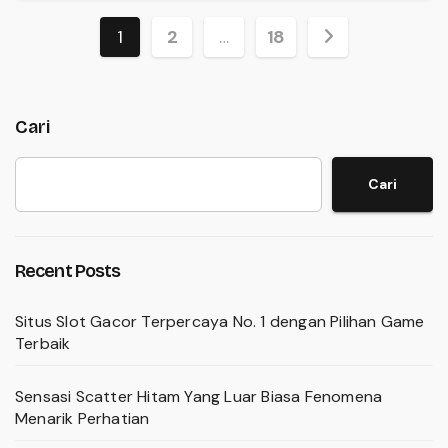
Paginasi
1
2
…
18
pos
Cari
Cari
Recent Posts
Situs Slot Gacor Terpercaya No. 1 dengan Pilihan Game
Terbaik
Sensasi Scatter Hitam Yang Luar Biasa Fenomena
Menarik Perhatian