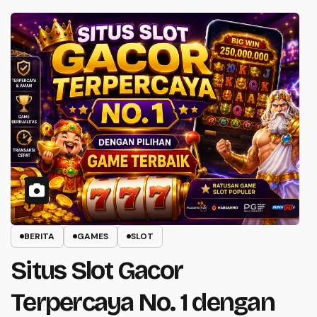
GAMES
SLOT
BERITA
G
 Slot Gacor
Sensas
ercaya No. 1 dengan
Yang L