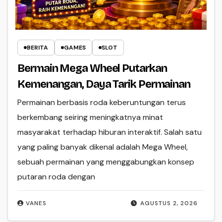
BERITA
GAMES
SLOT
Bermain Mega Wheel Putarkan
Kemenangan, Daya Tarik Permainan
Permainan berbasis roda keberuntungan terus
berkembang seiring meningkatnya minat
masyarakat terhadap hiburan interaktif. Salah satu
yang paling banyak dikenal adalah Mega Wheel,
sebuah permainan yang menggabungkan konsep
putaran roda dengan
VANES
AGUSTUS 2, 2026