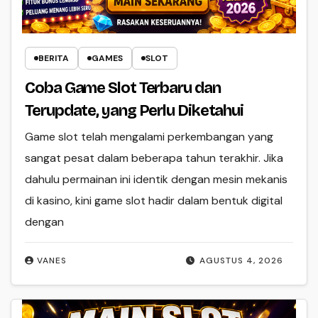
BERITA
GAMES
SLOT
Coba Game Slot Terbaru dan
Terupdate, yang Perlu Diketahui
Game slot telah mengalami perkembangan yang
sangat pesat dalam beberapa tahun terakhir. Jika
dahulu permainan ini identik dengan mesin mekanis
di kasino, kini game slot hadir dalam bentuk digital
dengan
VANES
AGUSTUS 4, 2026