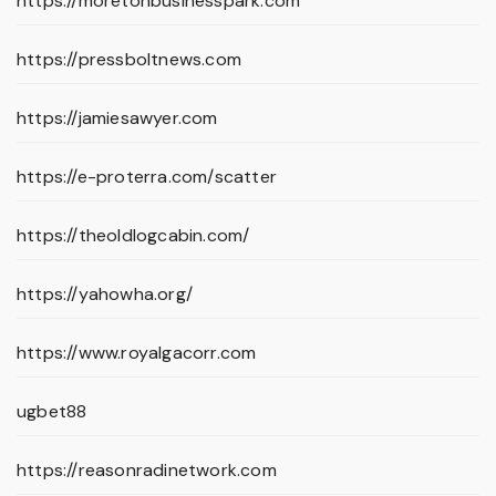
https://moretonbusinesspark.com
https://pressboltnews.com
https://jamiesawyer.com
https://e-proterra.com/scatter
https://theoldlogcabin.com/
https://yahowha.org/
https://www.royalgacorr.com
ugbet88
https://reasonradinetwork.com