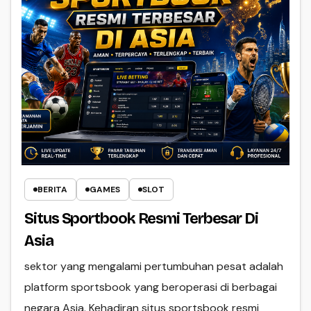
BERITA
GAMES
SLOT
Situs Sportbook Resmi Terbesar Di
Asia
sektor yang mengalami pertumbuhan pesat adalah
platform sportsbook yang beroperasi di berbagai
negara Asia. Kehadiran situs sportsbook resmi