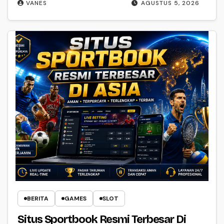
VANES
AGUSTUS 5, 2026
BERITA
GAMES
SLOT
Situs Sportbook Resmi Terbesar Di