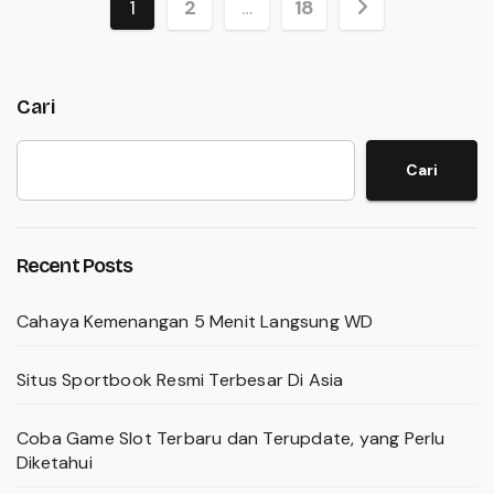
Paginasi
1
2
…
18
pos
Cari
Cari
Recent Posts
Cahaya Kemenangan 5 Menit Langsung WD
Situs Sportbook Resmi Terbesar Di Asia
Coba Game Slot Terbaru dan Terupdate, yang Perlu
Diketahui