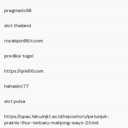
pragmatic88
slot thailand
royalspin88.it.com
prediksi togel
https://qris66.com
hahaslot77
slot pulsa
https://opac.fah.uinjkt.ac.id/repository/petunjuk-
praktis-fitur-terbaru-mahjong-ways-2.html