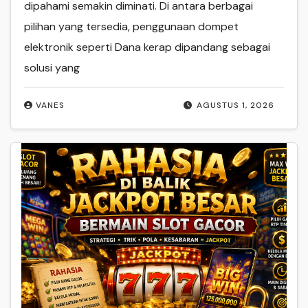
dipahami semakin diminati. Di antara berbagai
pilihan yang tersedia, penggunaan dompet
elektronik seperti Dana kerap dipandang sebagai
solusi yang
VANES
AGUSTUS 1, 2026