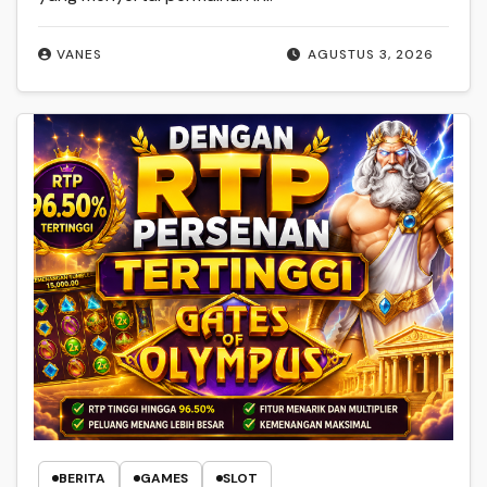
VANES
AGUSTUS 3, 2026
BERITA
GAMES
SLOT