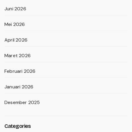
Juni 2026
Mei 2026
April 2026
Maret 2026
Februari 2026
Januari 2026
Desember 2025
Categories