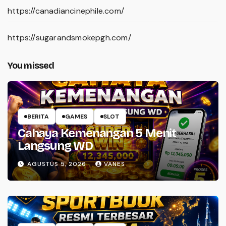
https://canadiancinephile.com/
https://sugarandsmokepgh.com/
You missed
BERITA
GAMES
SLOT
Cahaya Kemenangan 5 Menit
Langsung WD
AGUSTUS 5, 2026
VANES