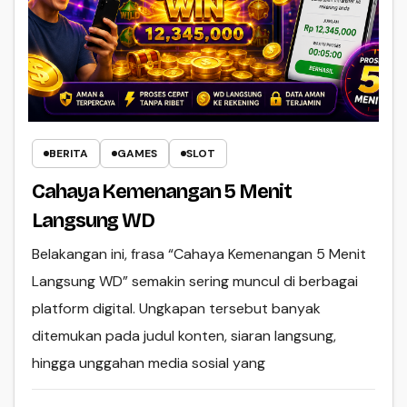
BERITA
GAMES
SLOT
Cahaya Kemenangan 5 Menit
Langsung WD
Belakangan ini, frasa “Cahaya Kemenangan 5 Menit
Langsung WD” semakin sering muncul di berbagai
platform digital. Ungkapan tersebut banyak
ditemukan pada judul konten, siaran langsung,
hingga unggahan media sosial yang