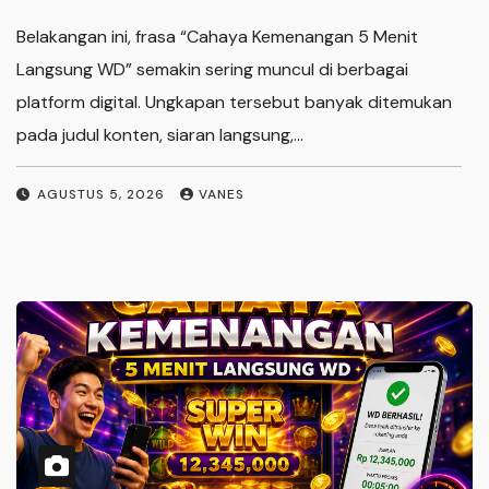
 frasa “Cahaya Kemenangan 5 Menit
sektor yang mengal
emakin sering muncul di berbagai
platform sportsboo
l. Ungkapan tersebut banyak ditemukan
negara Asia. Kehadi
en, siaran langsung,…
bagian dari transfor
026
VANES
AGUSTUS 5, 2026