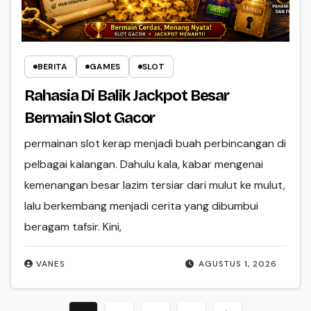
BERITA
GAMES
SLOT
Rahasia Di Balik Jackpot Besar
Bermain Slot Gacor
permainan slot kerap menjadi buah perbincangan di
pelbagai kalangan. Dahulu kala, kabar mengenai
kemenangan besar lazim tersiar dari mulut ke mulut,
lalu berkembang menjadi cerita yang dibumbui
beragam tafsir. Kini,
VANES
AGUSTUS 1, 2026