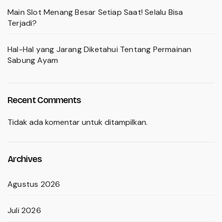
Main Slot Menang Besar Setiap Saat! Selalu Bisa
Terjadi?
Hal-Hal yang Jarang Diketahui Tentang Permainan
Sabung Ayam
Recent Comments
Tidak ada komentar untuk ditampilkan.
Archives
Agustus 2026
Juli 2026