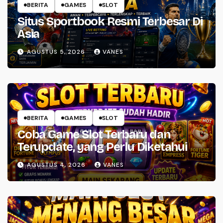
BERITA
GAMES
SLOT
Situs Sportbook Resmi Terbesar Di
Asia
AGUSTUS 5, 2026
VANES
BERITA
GAMES
SLOT
Coba Game Slot Terbaru dan
Terupdate, yang Perlu Diketahui
AGUSTUS 4, 2026
VANES