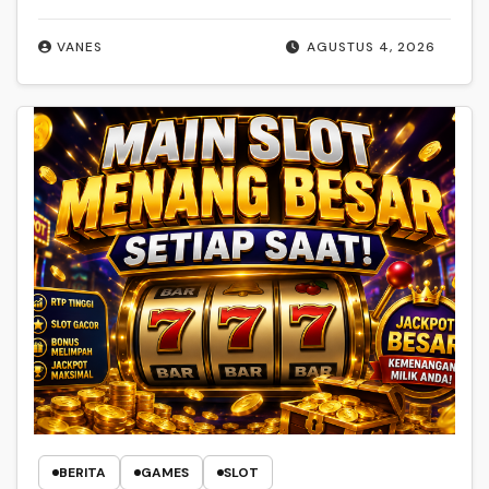
VANES
AGUSTUS 4, 2026
BERITA
GAMES
SLOT