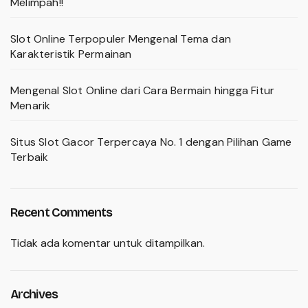
Melimpah!!
Slot Online Terpopuler Mengenal Tema dan
Karakteristik Permainan
Mengenal Slot Online dari Cara Bermain hingga Fitur
Menarik
Situs Slot Gacor Terpercaya No. 1 dengan Pilihan Game
Terbaik
Recent Comments
Tidak ada komentar untuk ditampilkan.
Archives