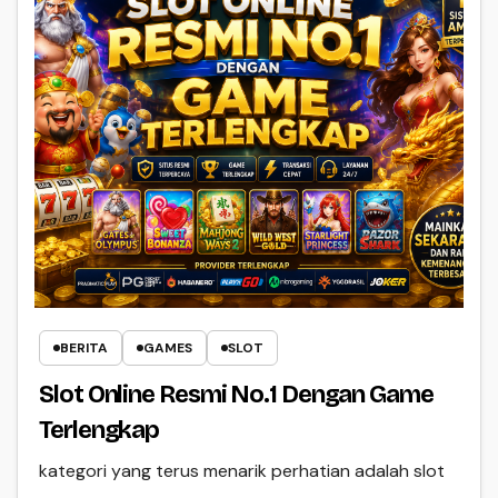
BERITA
GAMES
SLOT
Slot Online Resmi No.1 Dengan Game
Terlengkap
kategori yang terus menarik perhatian adalah slot