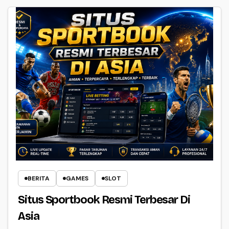
BERITA
GAMES
SLOT
Situs Sportbook Resmi Terbesar Di
Asia