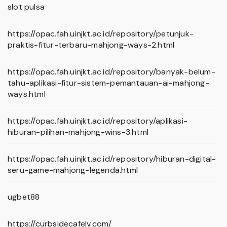
slot pulsa
https://opac.fah.uinjkt.ac.id/repository/petunjuk-
praktis-fitur-terbaru-mahjong-ways-2.html
https://opac.fah.uinjkt.ac.id/repository/banyak-belum-
tahu-aplikasi-fitur-sistem-pemantauan-ai-mahjong-
ways.html
https://opac.fah.uinjkt.ac.id/repository/aplikasi-
hiburan-pilihan-mahjong-wins-3.html
https://opac.fah.uinjkt.ac.id/repository/hiburan-digital-
seru-game-mahjong-legenda.html
ugbet88
https://curbsidecafelv.com/