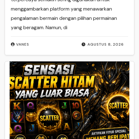
menggambarkan platform yang menawarkan
pengalaman bermain dengan pilihan permainan
yang beragam. Namun, di
VANES
AGUSTUS 8, 2026