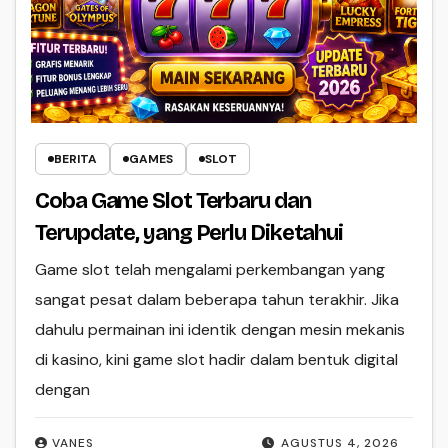
BERITA
GAMES
SLOT
Coba Game Slot Terbaru dan
Terupdate, yang Perlu Diketahui
Game slot telah mengalami perkembangan yang
sangat pesat dalam beberapa tahun terakhir. Jika
dahulu permainan ini identik dengan mesin mekanis
di kasino, kini game slot hadir dalam bentuk digital
dengan
VANES
AGUSTUS 4, 2026