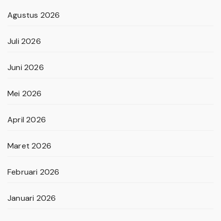
Agustus 2026
Juli 2026
Juni 2026
Mei 2026
April 2026
Maret 2026
Februari 2026
Januari 2026