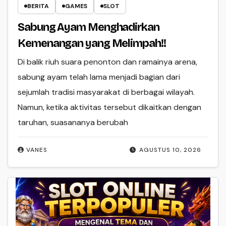
BERITA
GAMES
SLOT
Sabung Ayam Menghadirkan
Kemenangan yang Melimpah!!
Di balik riuh suara penonton dan ramainya arena,
sabung ayam telah lama menjadi bagian dari
sejumlah tradisi masyarakat di berbagai wilayah.
Namun, ketika aktivitas tersebut dikaitkan dengan
taruhan, suasananya berubah
VANES
AGUSTUS 10, 2026