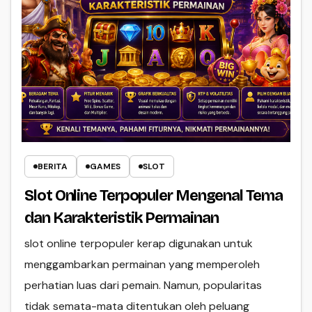
BERITA
GAMES
SLOT
Slot Online Terpopuler Mengenal Tema
dan Karakteristik Permainan
slot online terpopuler kerap digunakan untuk
menggambarkan permainan yang memperoleh
perhatian luas dari pemain. Namun, popularitas
tidak semata-mata ditentukan oleh peluang