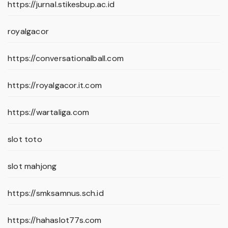
https://jurnal.stikesbup.ac.id
royalgacor
https://conversationalball.com
https://royalgacor.it.com
https://wartaliga.com
slot toto
slot mahjong
https://smksamnus.sch.id
https://hahaslot77s.com