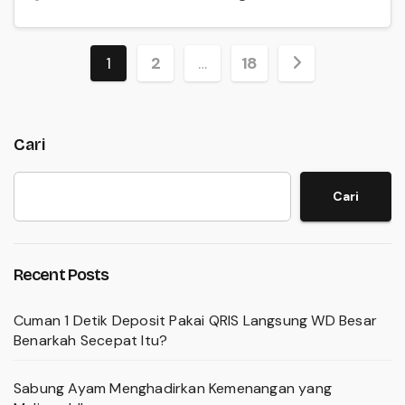
Paginasi
1
2
…
18
pos
Cari
Cari
Recent Posts
Cuman 1 Detik Deposit Pakai QRIS Langsung WD Besar
Benarkah Secepat Itu?
Sabung Ayam Menghadirkan Kemenangan yang