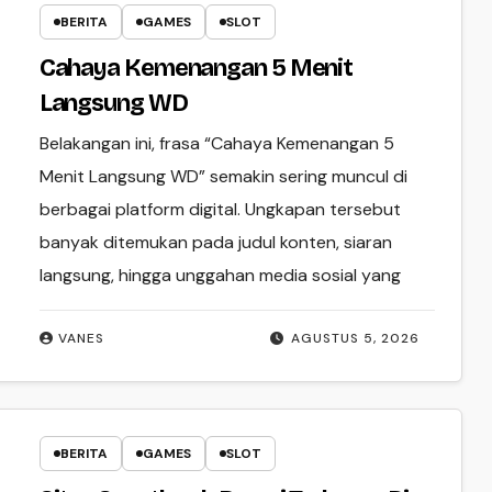
BERITA
GAMES
SLOT
Cahaya Kemenangan 5 Menit
Langsung WD
Belakangan ini, frasa “Cahaya Kemenangan 5
Menit Langsung WD” semakin sering muncul di
berbagai platform digital. Ungkapan tersebut
banyak ditemukan pada judul konten, siaran
langsung, hingga unggahan media sosial yang
VANES
AGUSTUS 5, 2026
BERITA
GAMES
SLOT