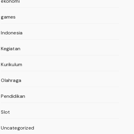
ekonomi
games
Indonesia
Kegiatan
Kurikulum
Olahraga
Pendidikan
Slot
Uncategorized