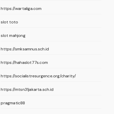
https://wartaliga.com
slot toto
slot mahjong
https://smksamnus.sch.id
https://hahaslot77s.com
https://socialistresurgence.org/charity/
https://mtsn31jakarta.sch.id
pragmatic88