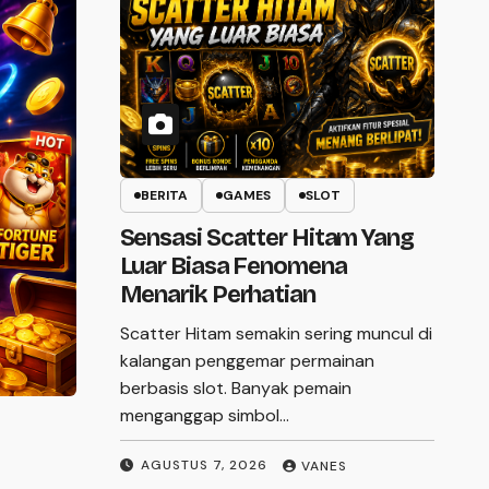
Slot Online Resmi
No.1 Dengan Game
Terlengkap
kategori yang terus menarik perhatian
BERITA
GAMES
SLOT
adalah slot online. Kini, banyak platform
Sensasi Scatter Hitam Yang
berlomba menghadirkan koleksi
Luar Biasa Fenomena
permainan yang semakin lengkap dengan
Menarik Perhatian
teknologi modern, tampilan menarik,
Scatter Hitam semakin sering muncul di
serta fitur…
kalangan penggemar permainan
berbasis slot. Banyak pemain
menganggap simbol…
AGUSTUS 7, 2026
VANES
AGUSTUS 7, 2026
VANES