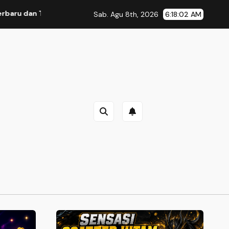
pdate, yang Perlu Diketahui
Sensasi Scatter Hitam Yan
Sab. Agu 8th, 2026
6:18:03 AM
BERITA
GAMES
SLOT