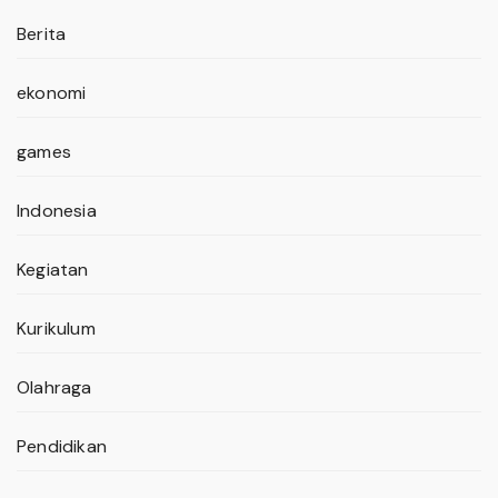
Berita
ekonomi
games
Indonesia
Kegiatan
Kurikulum
Olahraga
Pendidikan