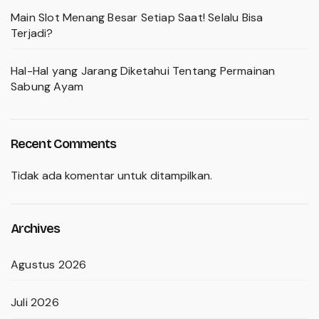
Main Slot Menang Besar Setiap Saat! Selalu Bisa
Terjadi?
Hal-Hal yang Jarang Diketahui Tentang Permainan
Sabung Ayam
Recent Comments
Tidak ada komentar untuk ditampilkan.
Archives
Agustus 2026
Juli 2026