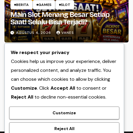
BERITA
GAMES
SLOT
Main Slot Menang Besar Setiap
Saat! Selalu Bisa Terjadi?
AGUSTUS 4, 2026
VANES
We respect your privacy
Cookies help us improve your experience, deliver
personalized content, and analyze traffic. You
can choose which cookies to allow by clicking
Customize
. Click
Accept All
to consent or
Reject All
to decline non-essential cookies.
Sekolah Menengah Atas
Negeri 11 Jakarta
Customize
Reject All