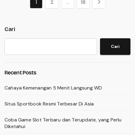
Paginasi
1
2
…
18
pos
Cari
Cari
Recent Posts
Cahaya Kemenangan 5 Menit Langsung WD
Situs Sportbook Resmi Terbesar Di Asia
Coba Game Slot Terbaru dan Terupdate, yang Perlu
Diketahui