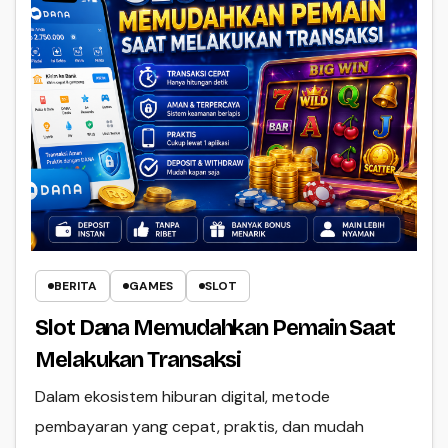
BERITA
GAMES
SLOT
Slot Dana Memudahkan Pemain Saat
Melakukan Transaksi
Dalam ekosistem hiburan digital, metode
pembayaran yang cepat, praktis, dan mudah