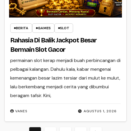
BERITA
GAMES
SLOT
Rahasia Di Balik Jackpot Besar
Bermain Slot Gacor
permainan slot kerap menjadi buah perbincangan di
pelbagai kalangan. Dahulu kala, kabar mengenai
kemenangan besar lazim tersiar dari mulut ke mulut,
lalu berkembang menjadi cerita yang dibumbui
beragam tafsir. Kini,
VANES
AGUSTUS 1, 2026