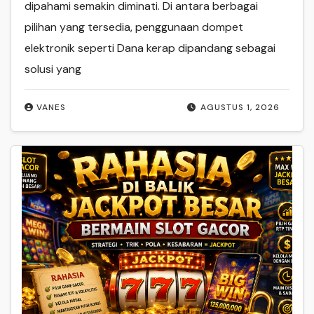
dipahami semakin diminati. Di antara berbagai
pilihan yang tersedia, penggunaan dompet
elektronik seperti Dana kerap dipandang sebagai
solusi yang
VANES
AGUSTUS 1, 2026