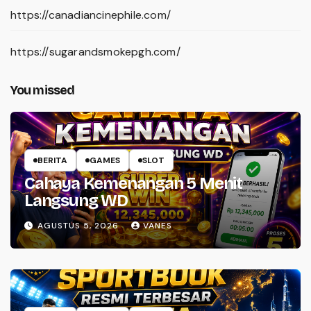
https://canadiancinephile.com/
https://sugarandsmokepgh.com/
You missed
BERITA
GAMES
SLOT
Cahaya Kemenangan 5 Menit
Langsung WD
AGUSTUS 5, 2026
VANES