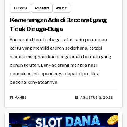
BERITA
GAMES
SLOT
Kemenangan Ada di Baccarat yang
Tidak Diduga-Duga
Baccarat dikenal sebagai salah satu permainan
kartu yang memiliki aturan sederhana, tetapi
mampu menghadirkan pengalaman bermain yang
penuh kejutan. Banyak orang mengira hasil
permainan ini sepenuhnya dapat diprediksi,
padahal kenyataannya
VANES
AGUSTUS 2, 2026