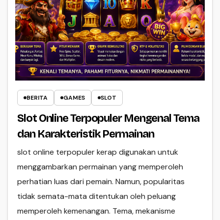
BERITA
GAMES
SLOT
Slot Online Terpopuler Mengenal Tema
dan Karakteristik Permainan
slot online terpopuler kerap digunakan untuk
menggambarkan permainan yang memperoleh
perhatian luas dari pemain. Namun, popularitas
tidak semata-mata ditentukan oleh peluang
memperoleh kemenangan. Tema, mekanisme