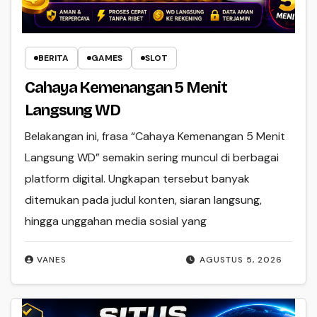
BERITA
GAMES
SLOT
Cahaya Kemenangan 5 Menit
Langsung WD
Belakangan ini, frasa “Cahaya Kemenangan 5 Menit
Langsung WD” semakin sering muncul di berbagai
platform digital. Ungkapan tersebut banyak
ditemukan pada judul konten, siaran langsung,
hingga unggahan media sosial yang
VANES
AGUSTUS 5, 2026