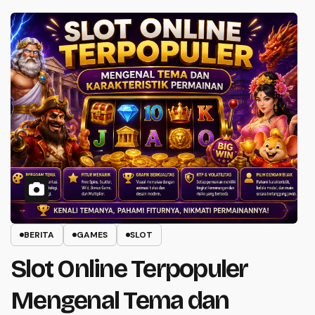
ITA
GAMES
SLOT
BERITA
ot Online Terpopuler
Meng
ngenal Tema dan
Cara