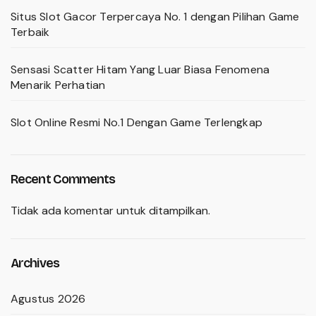
Situs Slot Gacor Terpercaya No. 1 dengan Pilihan Game
Terbaik
Sensasi Scatter Hitam Yang Luar Biasa Fenomena
Menarik Perhatian
Slot Online Resmi No.1 Dengan Game Terlengkap
Recent Comments
Tidak ada komentar untuk ditampilkan.
Archives
Agustus 2026