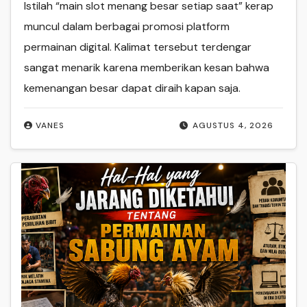
Istilah “main slot menang besar setiap saat” kerap
muncul dalam berbagai promosi platform
permainan digital. Kalimat tersebut terdengar
sangat menarik karena memberikan kesan bahwa
kemenangan besar dapat diraih kapan saja.
VANES
AGUSTUS 4, 2026