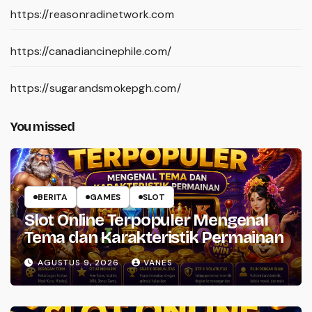
https://reasonradinetwork.com
https://canadiancinephile.com/
https://sugarandsmokepgh.com/
You missed
BERITA
GAMES
SLOT
Slot Online Terpopuler Mengenal
Tema dan Karakteristik Permainan
AGUSTUS 9, 2026
VANES