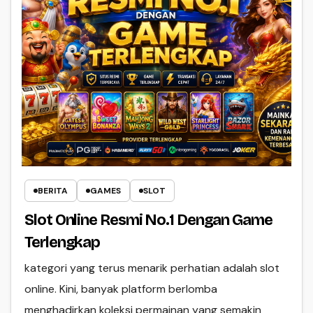
BERITA
GAMES
SLOT
Slot Online Resmi No.1 Dengan Game
Terlengkap
kategori yang terus menarik perhatian adalah slot
online. Kini, banyak platform berlomba
menghadirkan koleksi permainan yang semakin