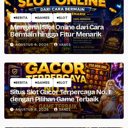
BERITA
GAMES
SLOT
Mengenal Slot Online dari Cara
Bermain hingga Fitur Menarik
AGUSTUS 9, 2026
VANES
BERITA
GAMES
SLOT
Situs Slot Gacor Terpercaya No. 1
dengan Pilihan Game Terbaik
AGUSTUS 8, 2026
VANES