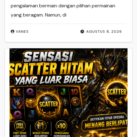
pengalaman bermain dengan pilihan permainan
yang beragam. Namun, di
VANES
AGUSTUS 8, 2026