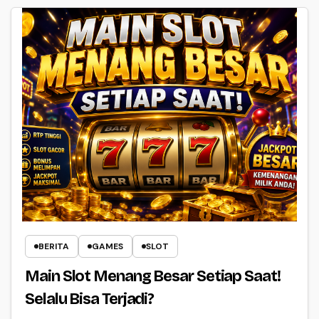
BERITA
GAMES
SLOT
Main Slot Menang Besar Setiap Saat!
Selalu Bisa Terjadi?