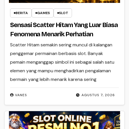
BERITA
GAMES
SLOT
Sensasi Scatter Hitam Yang Luar Biasa
Fenomena Menarik Perhatian
Scatter Hitam semakin sering muncul di kalangan
penggemar permainan berbasis slot. Banyak
pemain menganggap simbol ini sebagai salah satu
elemen yang mampu menghadirkan pengalaman
bermain yang lebih menarik karena sering
VANES
AGUSTUS 7, 2026