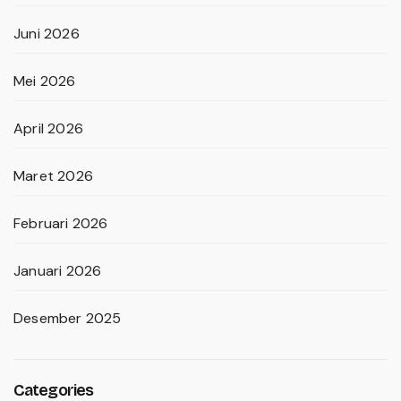
Juni 2026
Mei 2026
April 2026
Maret 2026
Februari 2026
Januari 2026
Desember 2025
Categories