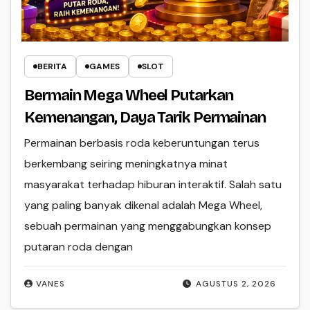
BERITA
GAMES
SLOT
Bermain Mega Wheel Putarkan
Kemenangan, Daya Tarik Permainan
Permainan berbasis roda keberuntungan terus
berkembang seiring meningkatnya minat
masyarakat terhadap hiburan interaktif. Salah satu
yang paling banyak dikenal adalah Mega Wheel,
sebuah permainan yang menggabungkan konsep
putaran roda dengan
VANES
AGUSTUS 2, 2026