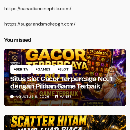
https://canadiancinephile.com/
https://sugarandsmokepgh.com/
You missed
BERITA
GAMES
SLOT
Situs Slot Gacor Terpercaya No. 1
dengan Pilihan Game Terbaik
AGUSTUS 8, 2026
VANES