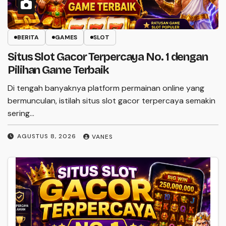
BERITA
GAMES
SLOT
Situs Slot Gacor Terpercaya No. 1 dengan
Pilihan Game Terbaik
Di tengah banyaknya platform permainan online yang
bermunculan, istilah situs slot gacor terpercaya semakin
sering…
AGUSTUS 8, 2026
VANES