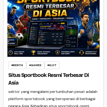
BERITA
GAMES
SLOT
Situs Sportbook Resmi Terbesar Di
Asia
sektor yang mengalami pertumbuhan pesat adalah
platform sportsbook yang beroperasi di berbagai
negara Asia. Kehadiran situs sportsbook resmi