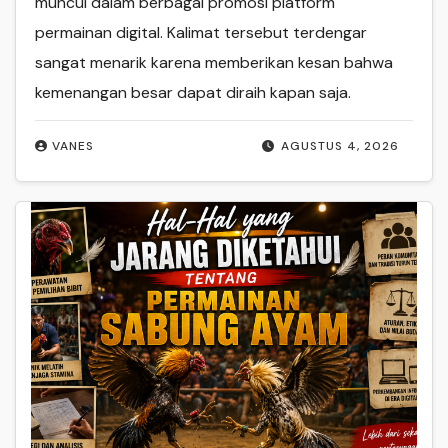
muncul dalam berbagai promosi platform
permainan digital. Kalimat tersebut terdengar
sangat menarik karena memberikan kesan bahwa
kemenangan besar dapat diraih kapan saja.
VANES
AGUSTUS 4, 2026