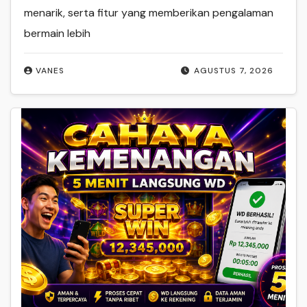
menarik, serta fitur yang memberikan pengalaman
bermain lebih
VANES
AGUSTUS 7, 2026