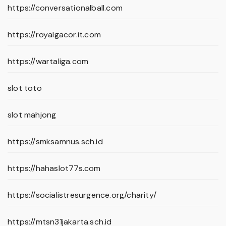
https://conversationalball.com
https://royalgacor.it.com
https://wartaliga.com
slot toto
slot mahjong
https://smksamnus.sch.id
https://hahaslot77s.com
https://socialistresurgence.org/charity/
https://mtsn31jakarta.sch.id