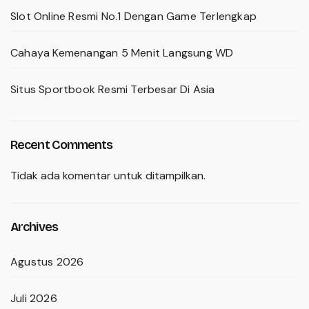
Slot Online Resmi No.1 Dengan Game Terlengkap
Cahaya Kemenangan 5 Menit Langsung WD
Situs Sportbook Resmi Terbesar Di Asia
Recent Comments
Tidak ada komentar untuk ditampilkan.
Archives
Agustus 2026
Juli 2026