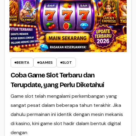
BERITA
GAMES
SLOT
Coba Game Slot Terbaru dan
Terupdate, yang Perlu Diketahui
Game slot telah mengalami perkembangan yang
sangat pesat dalam beberapa tahun terakhir. Jika
dahulu permainan ini identik dengan mesin mekanis
di kasino, kini game slot hadir dalam bentuk digital
dengan