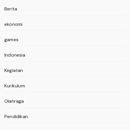
Berita
ekonomi
games
Indonesia
Kegiatan
Kurikulum
Olahraga
Pendidikan