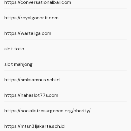
https://conversationalball.com
https://royalgacor.it.com
https://wartaliga.com
slot toto
slot mahjong
https://smksamnus.sch.id
https://hahaslot77s.com
https://socialistresurgence.org/charity/
https://mtsn31jakarta.sch.id