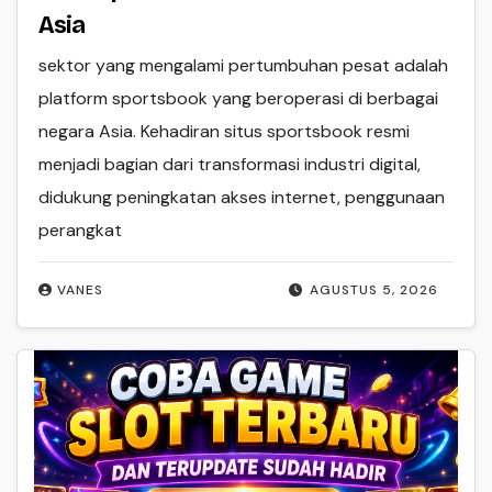
Asia
sektor yang mengalami pertumbuhan pesat adalah
platform sportsbook yang beroperasi di berbagai
negara Asia. Kehadiran situs sportsbook resmi
menjadi bagian dari transformasi industri digital,
didukung peningkatan akses internet, penggunaan
perangkat
VANES
AGUSTUS 5, 2026