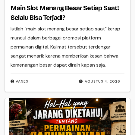
Main Slot Menang Besar Setiap Saat!
Selalu Bisa Terjadi?
Istilah “main slot menang besar setiap saat” kerap
muncul dalam berbagai promosi platform
permainan digital. Kalimat tersebut terdengar
sangat menarik karena memberikan kesan bahwa
kemenangan besar dapat diraih kapan saja.
VANES
AGUSTUS 4, 2026