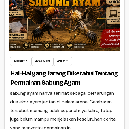
BERITA
GAMES
SLOT
Hal-Hal yang Jarang Diketahui Tentang
Permainan Sabung Ayam
sabung ayam hanya terlihat sebagai pertarungan
dua ekor ayam jantan di dalam arena. Gambaran
tersebut memang tidak sepenuhnya keliru, tetapi
juga belum mampu menjelaskan keseluruhan cerita
yang menyertai permainan ini.