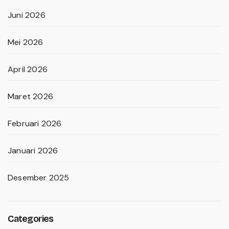
Juni 2026
Mei 2026
April 2026
Maret 2026
Februari 2026
Januari 2026
Desember 2025
Categories