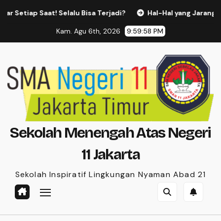
Skip
 Bisa Terjadi?
Hal-Hal yang Jarang Diketahui Tentang Pe
to
Kam. Agu 6th, 2026
10:00:00 PM
content
Sekolah Menengah Atas Negeri
11 Jakarta
Sekolah Inspiratif Lingkungan Nyaman Abad 21