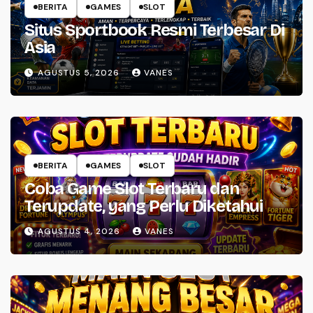
BERITA
GAMES
SLOT
Situs Sportbook Resmi Terbesar Di
Asia
AGUSTUS 5, 2026
VANES
BERITA
GAMES
SLOT
Coba Game Slot Terbaru dan
Terupdate, yang Perlu Diketahui
AGUSTUS 4, 2026
VANES