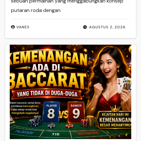
sebuah permainan yang menggabungkan konsep
putaran roda dengan
VANES
AGUSTUS 2, 2026