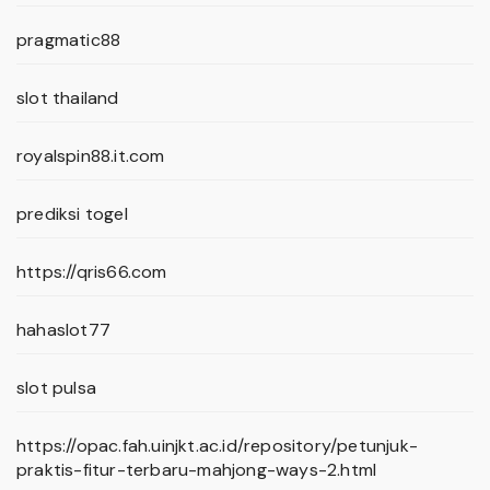
pragmatic88
slot thailand
royalspin88.it.com
prediksi togel
https://qris66.com
hahaslot77
slot pulsa
https://opac.fah.uinjkt.ac.id/repository/petunjuk-
praktis-fitur-terbaru-mahjong-ways-2.html