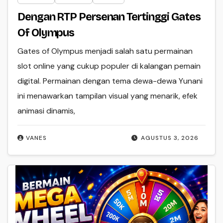
Dengan RTP Persenan Tertinggi Gates
Of Olympus
Gates of Olympus menjadi salah satu permainan
slot online yang cukup populer di kalangan pemain
digital. Permainan dengan tema dewa-dewa Yunani
ini menawarkan tampilan visual yang menarik, efek
animasi dinamis,
VANES
AGUSTUS 3, 2026