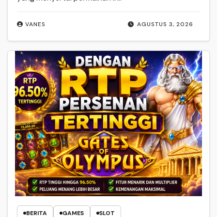
VANES
AGUSTUS 3, 2026
BERITA
GAMES
SLOT