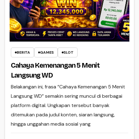
BERITA
GAMES
SLOT
Cahaya Kemenangan 5 Menit
Langsung WD
Belakangan ini, frasa “Cahaya Kemenangan 5 Menit
Langsung WD” semakin sering muncul di berbagai
platform digital. Ungkapan tersebut banyak
ditemukan pada judul konten, siaran langsung,
hingga unggahan media sosial yang