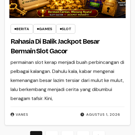
BERITA
GAMES
SLOT
Rahasia Di Balik Jackpot Besar
Bermain Slot Gacor
permainan slot kerap menjadi buah perbincangan di
pelbagai kalangan. Dahulu kala, kabar mengenai
kemenangan besar lazim tersiar dari mulut ke mulut,
lalu berkembang menjadi cerita yang dibumbui
beragam tafsir. Kini,
VANES
AGUSTUS 1, 2026