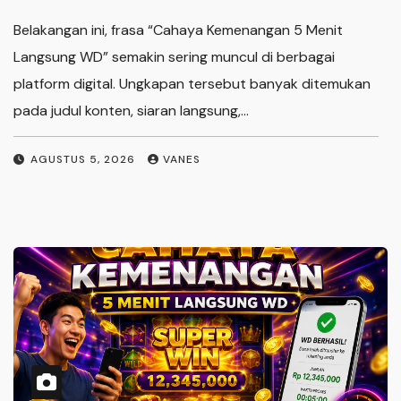
ni, frasa “Cahaya Kemenangan 5 Menit
sektor yang men
 semakin sering muncul di berbagai
platform sportsb
ital. Ungkapan tersebut banyak ditemukan
negara Asia. Keh
nten, siaran langsung,…
bagian dari trans
, 2026
VANES
AGUSTUS 5, 20