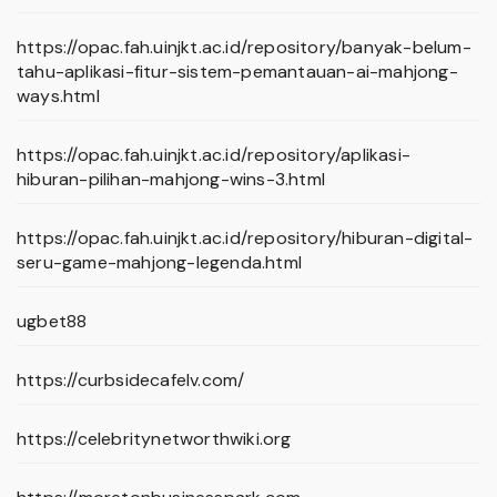
https://opac.fah.uinjkt.ac.id/repository/banyak-belum-
tahu-aplikasi-fitur-sistem-pemantauan-ai-mahjong-
ways.html
https://opac.fah.uinjkt.ac.id/repository/aplikasi-
hiburan-pilihan-mahjong-wins-3.html
https://opac.fah.uinjkt.ac.id/repository/hiburan-digital-
seru-game-mahjong-legenda.html
ugbet88
https://curbsidecafelv.com/
https://celebritynetworthwiki.org