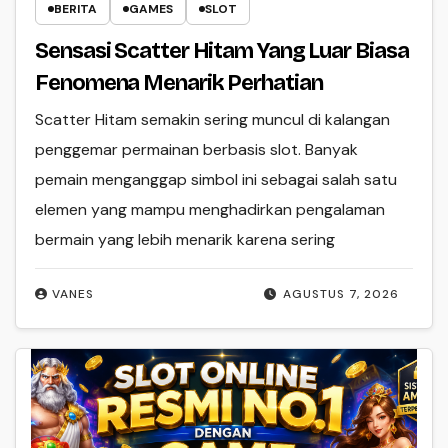
BERITA
GAMES
SLOT
Sensasi Scatter Hitam Yang Luar Biasa
Fenomena Menarik Perhatian
Scatter Hitam semakin sering muncul di kalangan
penggemar permainan berbasis slot. Banyak
pemain menganggap simbol ini sebagai salah satu
elemen yang mampu menghadirkan pengalaman
bermain yang lebih menarik karena sering
VANES
AGUSTUS 7, 2026