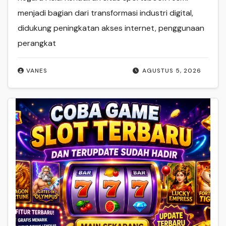
menjadi bagian dari transformasi industri digital,
didukung peningkatan akses internet, penggunaan
perangkat
VANES
AGUSTUS 5, 2026