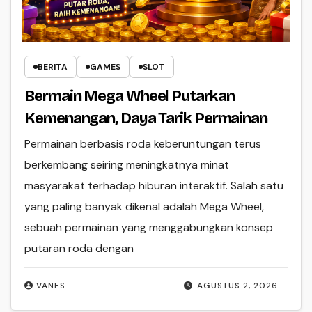
BERITA
GAMES
SLOT
Bermain Mega Wheel Putarkan
Kemenangan, Daya Tarik Permainan
Permainan berbasis roda keberuntungan terus
berkembang seiring meningkatnya minat
masyarakat terhadap hiburan interaktif. Salah satu
yang paling banyak dikenal adalah Mega Wheel,
sebuah permainan yang menggabungkan konsep
putaran roda dengan
VANES
AGUSTUS 2, 2026