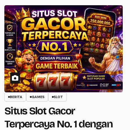
BERITA
GAMES
SLOT
Situs Slot Gacor
Terpercaya No. 1 dengan