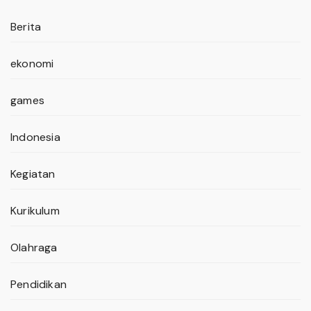
Berita
ekonomi
games
Indonesia
Kegiatan
Kurikulum
Olahraga
Pendidikan