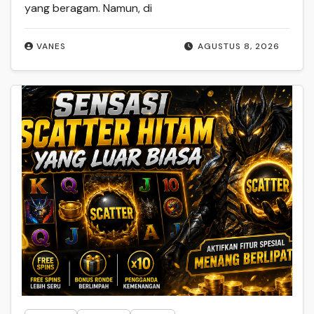
yang beragam. Namun, di
VANES
AGUSTUS 8, 2026