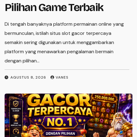
Pilihan Game Terbaik
Di tengah banyaknya platform permainan online yang
S
bermunculan, istilah situs slot gacor terpercaya
p
semakin sering digunakan untuk menggambarkan
m
platform yang menawarkan pengalaman bermain
m
dengan pilihan…
AGUSTUS 8, 2026
VANES