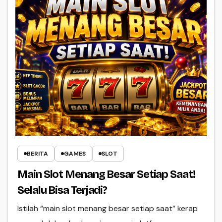
BERITA
GAMES
SLOT
Main Slot Menang Besar Setiap Saat!
Selalu Bisa Terjadi?
Istilah “main slot menang besar setiap saat” kerap