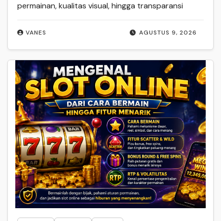
permainan, kualitas visual, hingga transparansi
VANES
AGUSTUS 9, 2026