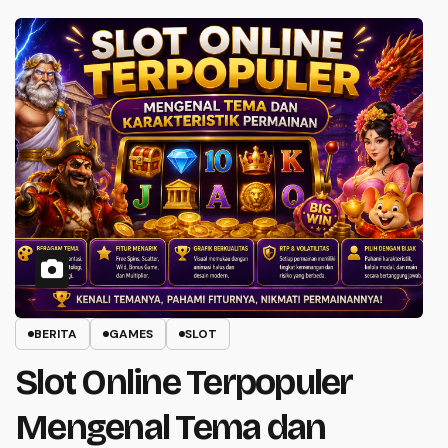
ERITA
GAMES
SLOT
BERIT
lot Online Terpopuler
Men
engenal Tema dan
Car