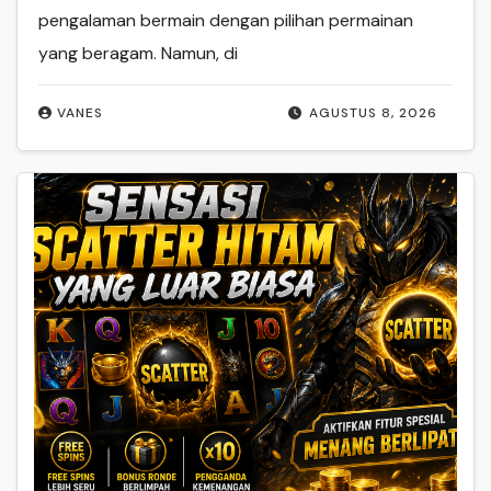
pengalaman bermain dengan pilihan permainan
yang beragam. Namun, di
VANES
AGUSTUS 8, 2026