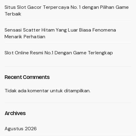
Situs Slot Gacor Terpercaya No. 1 dengan Pilihan Game
Terbaik
Sensasi Scatter Hitam Yang Luar Biasa Fenomena
Menarik Perhatian
Slot Online Resmi No.1 Dengan Game Terlengkap
Recent Comments
Tidak ada komentar untuk ditampilkan.
Archives
Agustus 2026