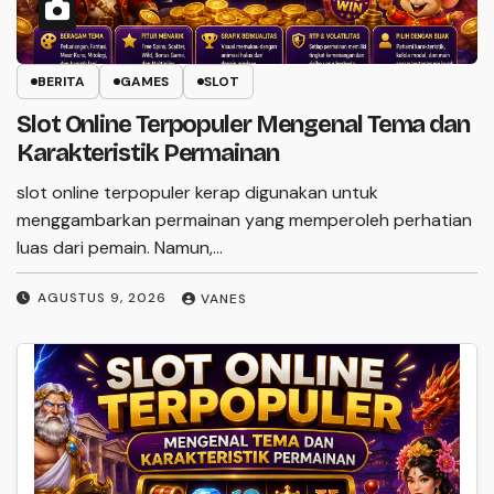
BERITA
GAMES
SLOT
Slot Online Terpopuler Mengenal Tema dan
Karakteristik Permainan
slot online terpopuler kerap digunakan untuk
menggambarkan permainan yang memperoleh perhatian
luas dari pemain. Namun,…
AGUSTUS 9, 2026
VANES