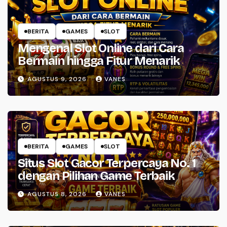
BERITA
GAMES
SLOT
Mengenal Slot Online dari Cara
Bermain hingga Fitur Menarik
AGUSTUS 9, 2026
VANES
BERITA
GAMES
SLOT
Situs Slot Gacor Terpercaya No. 1
dengan Pilihan Game Terbaik
AGUSTUS 8, 2026
VANES