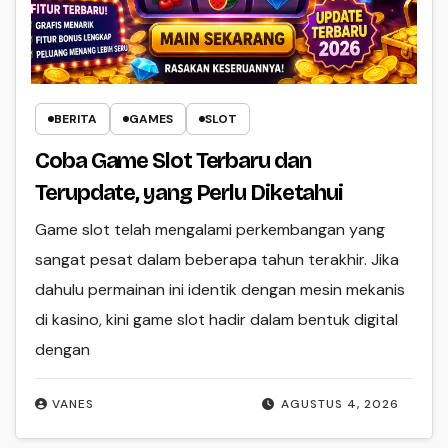
BERITA
GAMES
SLOT
Coba Game Slot Terbaru dan
Terupdate, yang Perlu Diketahui
Game slot telah mengalami perkembangan yang
sangat pesat dalam beberapa tahun terakhir. Jika
dahulu permainan ini identik dengan mesin mekanis
di kasino, kini game slot hadir dalam bentuk digital
dengan
VANES
AGUSTUS 4, 2026