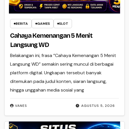
BERITA
GAMES
SLOT
Cahaya Kemenangan 5 Menit
Langsung WD
Belakangan ini, frasa “Cahaya Kemenangan 5 Menit
Langsung WD” semakin sering muncul di berbagai
platform digital. Ungkapan tersebut banyak
ditemukan pada judul konten, siaran langsung,
hingga unggahan media sosial yang
VANES
AGUSTUS 5, 2026