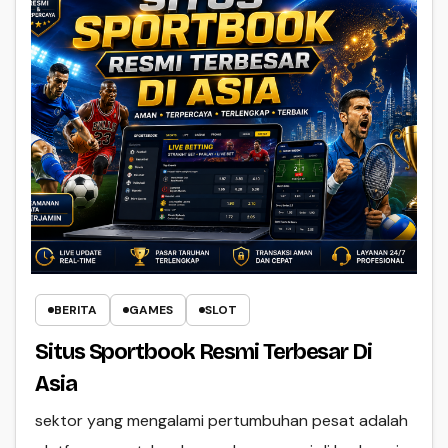
BERITA
GAMES
SLOT
Situs Sportbook Resmi Terbesar Di
Asia
sektor yang mengalami pertumbuhan pesat adalah