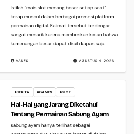
Istilah “main slot menang besar setiap saat”
kerap muncul dalam berbagai promosi platform
permainan digital. Kalimat tersebut terdengar
sangat menarik karena memberikan kesan bahwa
kemenangan besar dapat diraih kapan saja.
VANES
AGUSTUS 4, 2026
BERITA
GAMES
SLOT
Hal-Hal yang Jarang Diketahui
Tentang Permainan Sabung Ayam
sabung ayam hanya terlihat sebagai