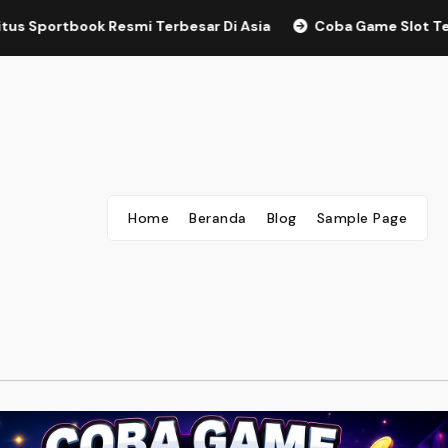
 Resmi Terbesar Di Asia
Coba Game Slot Terbaru dan Teru
Home
Beranda
Blog
Sample Page