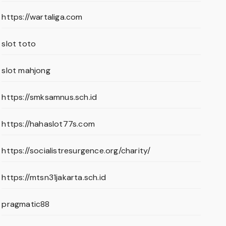
https://wartaliga.com
slot toto
slot mahjong
https://smksamnus.sch.id
https://hahaslot77s.com
https://socialistresurgence.org/charity/
https://mtsn31jakarta.sch.id
pragmatic88