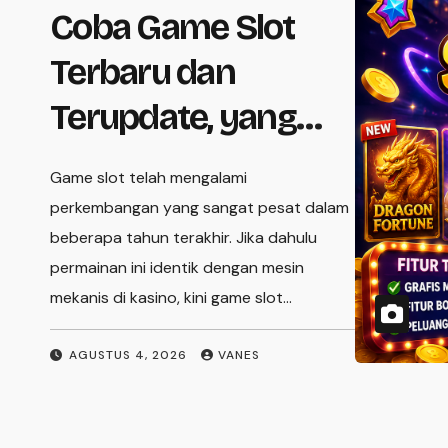
Sensasi Scatter
Hitam Yang Luar
Biasa Fenomena
Menarik Perhatian
Scatter Hitam semakin sering muncul di
kalangan penggemar permainan berbasis
slot. Banyak pemain menganggap simbol
ini sebagai salah satu elemen yang
mampu menghadirkan pengalaman
bermain…
AGUSTUS 7, 2026
VANES