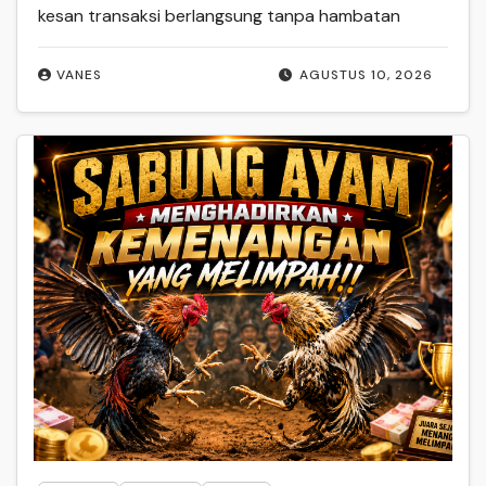
kesan transaksi berlangsung tanpa hambatan
VANES
AGUSTUS 10, 2026