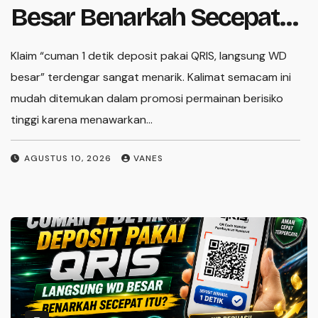
ar Benarkah Secepat
Keme
Melim
cuman 1 detik deposit pakai QRIS, langsung WD
Di balik ri
terdengar sangat menarik. Kalimat semacam ini
sabung ayam
itemukan dalam promosi permainan berisiko
tradisi masy
karena menawarkan…
aktivitas te
US 10, 2026
VANES
AGUSTUS 1