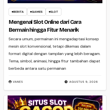
BERITA
GAMES
SLOT
Mengenal Slot Online dari Cara
Bermain hingga Fitur Menarik
Secara umum, permainan ini mengadaptasi konsep
mesin slot konvensional, tetapi dikemas dalam
format digital dengan tampilan yang lebih beragam.
Tema, simbol, animasi, hingga fitur tambahan dapat
berbeda antara satu permainan
VANES
AGUSTUS 9, 2026