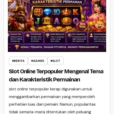
BERITA
GAMES
SLOT
Slot Online Terpopuler Mengenal Tema
dan Karakteristik Permainan
slot online terpopuler kerap digunakan untuk
menggambarkan permainan yang memperoleh
perhatian luas dari pemain. Namun, popularitas
tidak semata-mata ditentukan oleh peluang