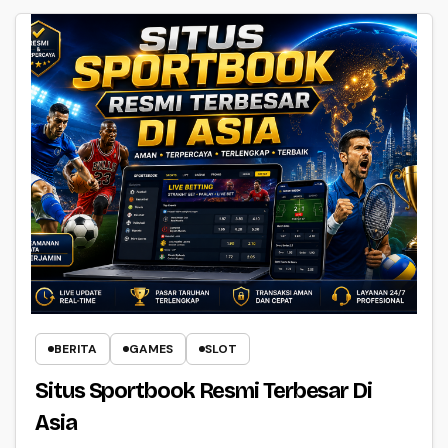
BERITA
GAMES
SLOT
Situs Sportbook Resmi Terbesar Di
Asia