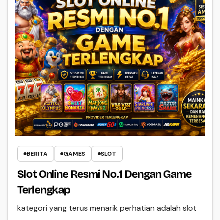
BERITA
GAMES
SLOT
Slot Online Resmi No.1 Dengan Game
Terlengkap
kategori yang terus menarik perhatian adalah slot