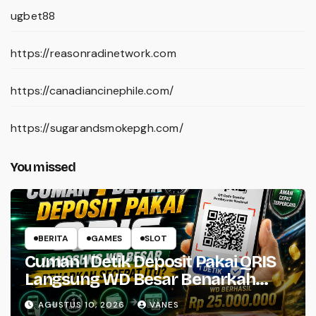
ugbet88
https://reasonradinetwork.com
https://canadiancinephile.com/
https://sugarandsmokepgh.com/
You missed
BERITA
GAMES
SLOT
Cuman 1 Detik Deposit Pakai QRIS
Langsung WD Besar Benarkah
Secepat Itu?
AGUSTUS 10, 2026
VANES