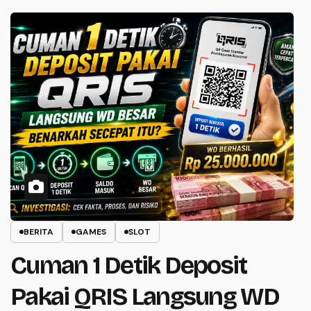
A
GAMES
SLOT
BERITA
an 1 Detik Deposit
Sabu
ai QRIS Langsung WD
Meng