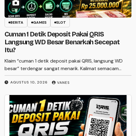
BERITA
GAMES
SLOT
Cuman 1 Detik Deposit Pakai QRIS
Langsung WD Besar Benarkah Secepat
Itu?
Klaim “cuman 1 detik deposit pakai QRIS, langsung WD
besar” terdengar sangat menarik. Kalimat semacam…
AGUSTUS 10, 2026
VANES