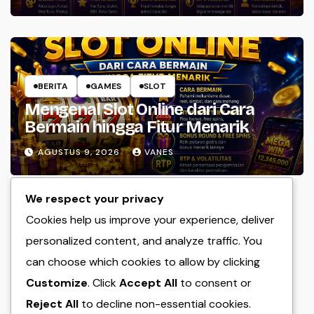
BERITA
GAMES
SLOT
Mengenal Slot Online dari Cara
Bermain hingga Fitur Menarik
AGUSTUS 9, 2026
VANES
We respect your privacy
Cookies help us improve your experience, deliver
personalized content, and analyze traffic. You
can choose which cookies to allow by clicking
Customize
. Click
Accept All
to consent or
Reject All
to decline non-essential cookies.