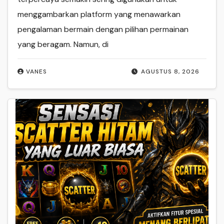
menggambarkan platform yang menawarkan
pengalaman bermain dengan pilihan permainan
yang beragam. Namun, di
VANES
AGUSTUS 8, 2026