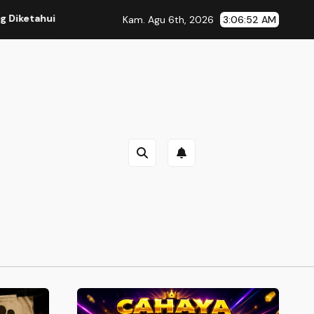
Tentang Permainan Sabung Ayam
Cahaya Kemenangan 5 
Kam. Agu 6th, 2026
3:06:53 AM
BERITA
GAMES
SLOT