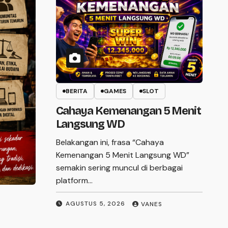
Situs Sportbook
Resmi Terbesar Di
Asia
sektor yang mengalami pertumbuhan
BERITA
GAMES
SLOT
pesat adalah platform sportsbook yang
Cahaya Kemenangan 5 Menit
beroperasi di berbagai negara Asia.
Langsung WD
Kehadiran situs sportsbook resmi menjadi
Belakangan ini, frasa “Cahaya
bagian dari transformasi industri digital,
Kemenangan 5 Menit Langsung WD”
didukung…
semakin sering muncul di berbagai
platform…
AGUSTUS 5, 2026
VANES
AGUSTUS 5, 2026
VANES