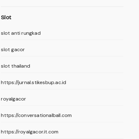
Slot
slot anti rungkad
slot gacor
slot thailand
https://jurnal.stikesbup.ac.id
royalgacor
https://conversationalball.com
https://royalgacor.it.com