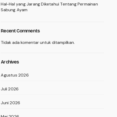
Hal-Hal yang Jarang Diketahui Tentang Permainan
Sabung Ayam
Recent Comments
Tidak ada komentar untuk ditampilkan.
Archives
Agustus 2026
Juli 2026
Juni 2026
Mei 2026