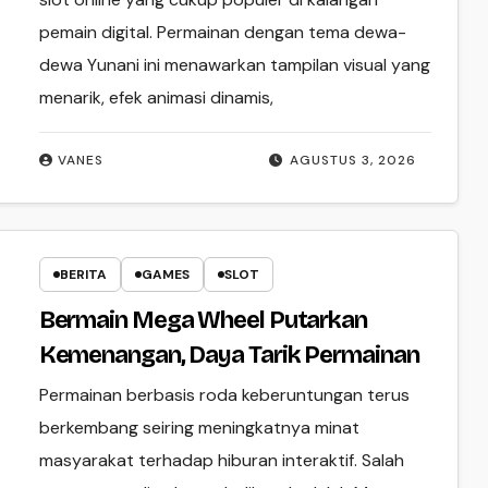
pemain digital. Permainan dengan tema dewa-
dewa Yunani ini menawarkan tampilan visual yang
menarik, efek animasi dinamis,
VANES
AGUSTUS 3, 2026
BERITA
GAMES
SLOT
Bermain Mega Wheel Putarkan
Kemenangan, Daya Tarik Permainan
Permainan berbasis roda keberuntungan terus
berkembang seiring meningkatnya minat
masyarakat terhadap hiburan interaktif. Salah