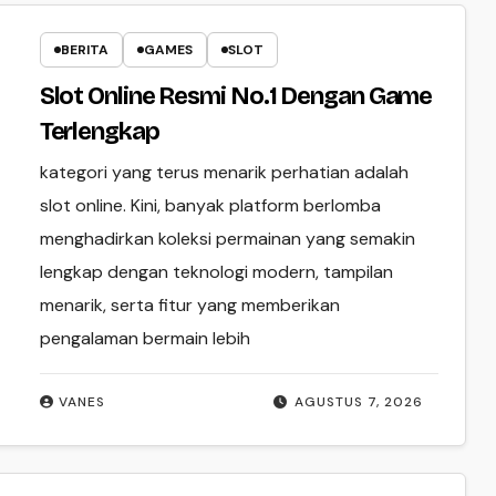
BERITA
GAMES
SLOT
Slot Online Resmi No.1 Dengan Game
Terlengkap
kategori yang terus menarik perhatian adalah
slot online. Kini, banyak platform berlomba
menghadirkan koleksi permainan yang semakin
lengkap dengan teknologi modern, tampilan
menarik, serta fitur yang memberikan
pengalaman bermain lebih
VANES
AGUSTUS 7, 2026