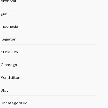
ekonomi
games
Indonesia
Kegiatan
Kurikulum
Olahraga
Pendidikan
Slot
Uncategorized