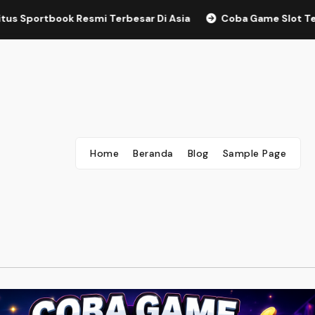
 Resmi Terbesar Di Asia
Coba Game Slot Terbaru dan Teru
Home
Beranda
Blog
Sample Page