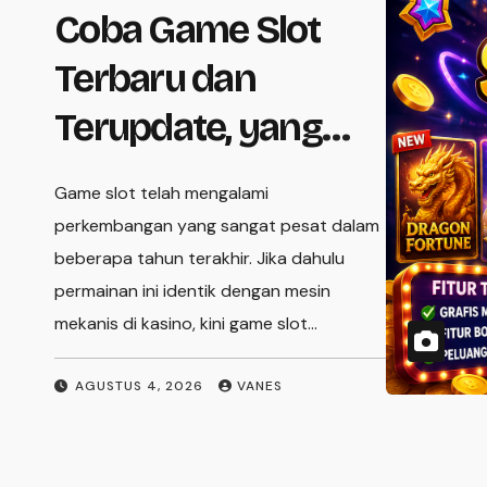
Sensasi Scatter
Hitam Yang Luar
Biasa Fenomena
Menarik Perhatian
Scatter Hitam semakin sering muncul di
kalangan penggemar permainan berbasis
slot. Banyak pemain menganggap simbol
ini sebagai salah satu elemen yang
mampu menghadirkan pengalaman
bermain…
AGUSTUS 7, 2026
VANES