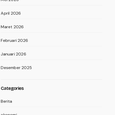
April 2026
Maret 2026
Februari 2026
Januari 2026
Desember 2025
Categories
Berita
ekonomi