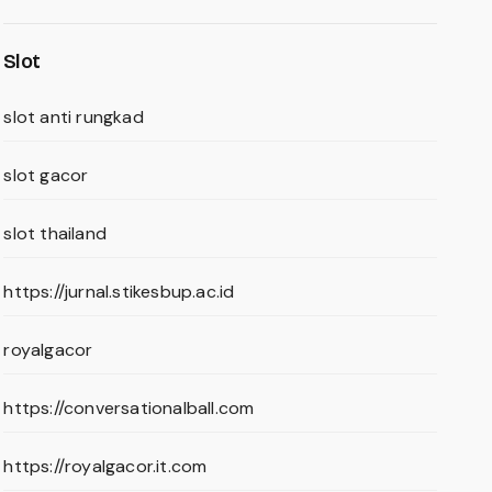
Slot
slot anti rungkad
slot gacor
slot thailand
https://jurnal.stikesbup.ac.id
royalgacor
https://conversationalball.com
https://royalgacor.it.com