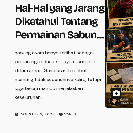
Cahaya
Kemenangan 5
Menit Langsung
WD
Belakangan ini, frasa “Cahaya
Kemenangan 5 Menit Langsung WD”
semakin sering muncul di berbagai
platform digital. Ungkapan tersebut
banyak ditemukan pada judul konten,
siaran langsung,…
AGUSTUS 5, 2026
VANES