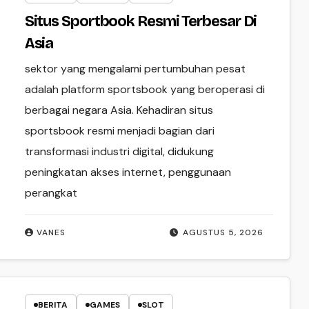
Situs Sportbook Resmi Terbesar Di
Asia
sektor yang mengalami pertumbuhan pesat
adalah platform sportsbook yang beroperasi di
berbagai negara Asia. Kehadiran situs
sportsbook resmi menjadi bagian dari
transformasi industri digital, didukung
peningkatan akses internet, penggunaan
perangkat
VANES
AGUSTUS 5, 2026
BERITA
GAMES
SLOT