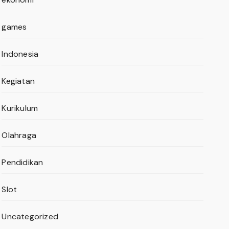
games
Indonesia
Kegiatan
Kurikulum
Olahraga
Pendidikan
Slot
Uncategorized