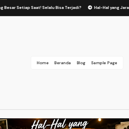
aat! Selalu Bisa Terjadi?
Hal-Hal yang Jarang Diketahui
Home
Beranda
Blog
Sample Page