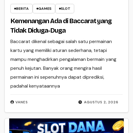
BERITA
GAMES
SLOT
Kemenangan Ada di Baccarat yang
Tidak Diduga-Duga
Baccarat dikenal sebagai salah satu permainan
kartu yang memiliki aturan sederhana, tetapi
mampu menghadirkan pengalaman bermain yang
penuh kejutan. Banyak orang mengira hasil
permainan ini sepenuhnya dapat diprediksi,
padahal kenyataannya
VANES
AGUSTUS 2, 2026