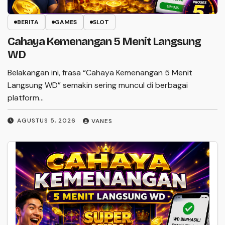
BERITA
GAMES
SLOT
Cahaya Kemenangan 5 Menit Langsung
WD
Belakangan ini, frasa “Cahaya Kemenangan 5 Menit
Langsung WD” semakin sering muncul di berbagai
platform…
AGUSTUS 5, 2026
VANES