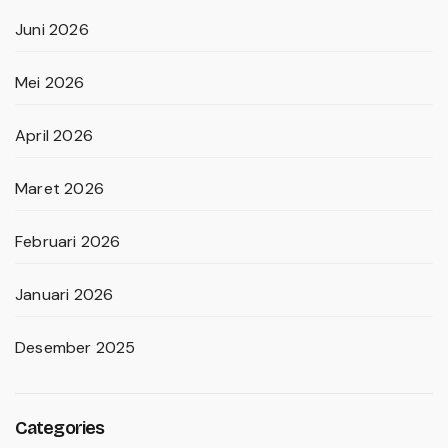
Juni 2026
Mei 2026
April 2026
Maret 2026
Februari 2026
Januari 2026
Desember 2025
Categories