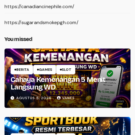
https://canadiancinephile.com/
https://sugarandsmokepgh.com/
You missed
BERITA
GAMES
SLOT
Cahaya Kemenangan 5 Menit
Langsung WD
AGUSTUS 5, 2026
VANES