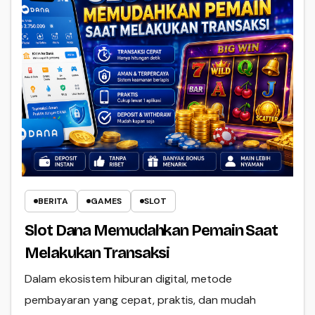
BERITA
GAMES
SLOT
Slot Dana Memudahkan Pemain Saat
Melakukan Transaksi
Dalam ekosistem hiburan digital, metode
pembayaran yang cepat, praktis, dan mudah