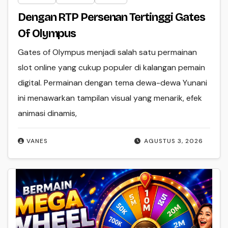
Dengan RTP Persenan Tertinggi Gates
Of Olympus
Gates of Olympus menjadi salah satu permainan
slot online yang cukup populer di kalangan pemain
digital. Permainan dengan tema dewa-dewa Yunani
ini menawarkan tampilan visual yang menarik, efek
animasi dinamis,
VANES
AGUSTUS 3, 2026