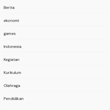
Berita
ekonomi
games
Indonesia
Kegiatan
Kurikulum
Olahraga
Pendidikan