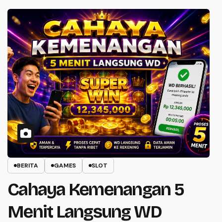
ERITA
GAMES
SLOT
BERIT
ahaya Kemenangan 5
Sit
enit Langsung WD
Ter