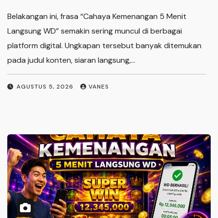
akangan ini, frasa “Cahaya Kemenangan 5 Menit
sektor 
gsung WD” semakin sering muncul di berbagai
platfor
tform digital. Ungkapan tersebut banyak ditemukan
negara 
a judul konten, siaran langsung,…
bagian d
GUSTUS 5, 2026
VANES
AGUS