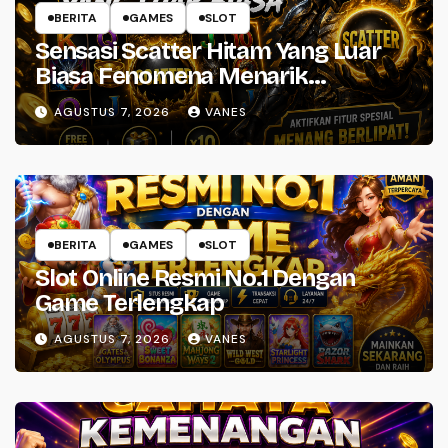
BERITA
GAMES
SLOT
Sensasi Scatter Hitam Yang Luar
Biasa Fenomena Menarik
Perhatian
AGUSTUS 7, 2026
VANES
BERITA
GAMES
SLOT
Slot Online Resmi No.1 Dengan
Game Terlengkap
AGUSTUS 7, 2026
VANES