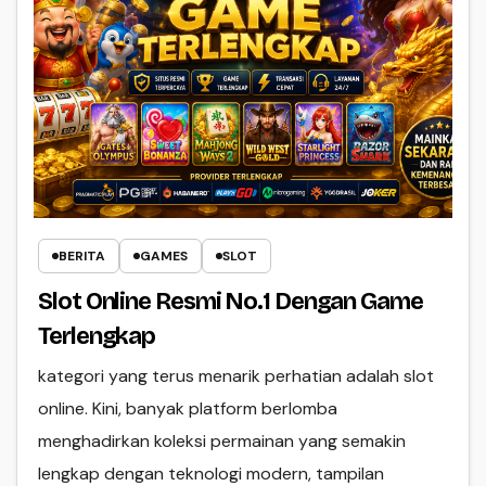
BERITA
GAMES
SLOT
Slot Online Resmi No.1 Dengan Game
Terlengkap
kategori yang terus menarik perhatian adalah slot
online. Kini, banyak platform berlomba
menghadirkan koleksi permainan yang semakin
lengkap dengan teknologi modern, tampilan