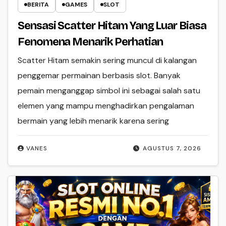
BERITA
GAMES
SLOT
Sensasi Scatter Hitam Yang Luar Biasa
Fenomena Menarik Perhatian
Scatter Hitam semakin sering muncul di kalangan
penggemar permainan berbasis slot. Banyak
pemain menganggap simbol ini sebagai salah satu
elemen yang mampu menghadirkan pengalaman
bermain yang lebih menarik karena sering
VANES
AGUSTUS 7, 2026