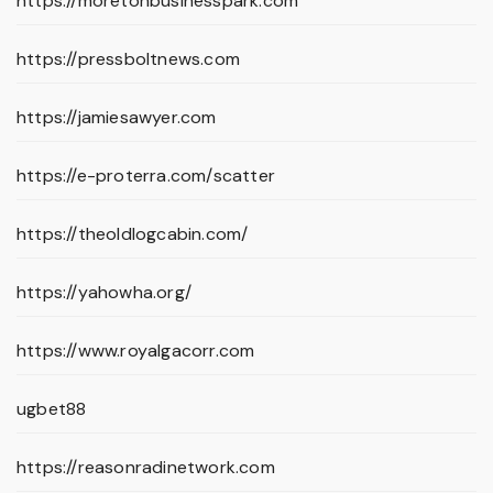
https://moretonbusinesspark.com
https://pressboltnews.com
https://jamiesawyer.com
https://e-proterra.com/scatter
https://theoldlogcabin.com/
https://yahowha.org/
https://www.royalgacorr.com
ugbet88
https://reasonradinetwork.com