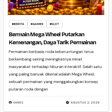
BERITA
GAMES
SLOT
Bermain Mega Wheel Putarkan
Kemenangan, Daya Tarik Permainan
Permainan berbasis roda keberuntungan terus
berkembang seiring meningkatnya minat
masyarakat terhadap hiburan interaktif. Salah satu
yang paling banyak dikenal adalah Mega Wheel,
sebuah permainan yang menggabungkan konsep
putaran roda dengan
VANES
AGUSTUS 2, 2026