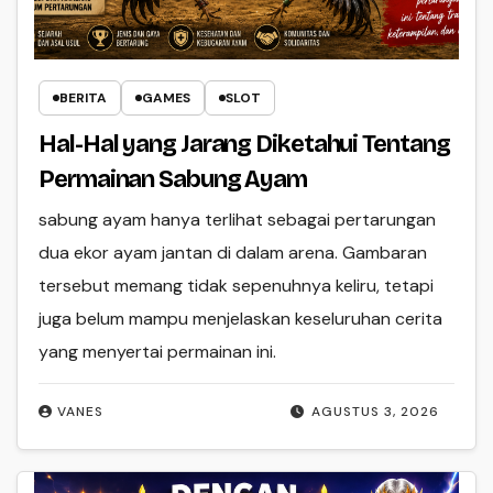
BERITA
GAMES
SLOT
Hal-Hal yang Jarang Diketahui Tentang
Permainan Sabung Ayam
sabung ayam hanya terlihat sebagai pertarungan
dua ekor ayam jantan di dalam arena. Gambaran
tersebut memang tidak sepenuhnya keliru, tetapi
juga belum mampu menjelaskan keseluruhan cerita
yang menyertai permainan ini.
VANES
AGUSTUS 3, 2026