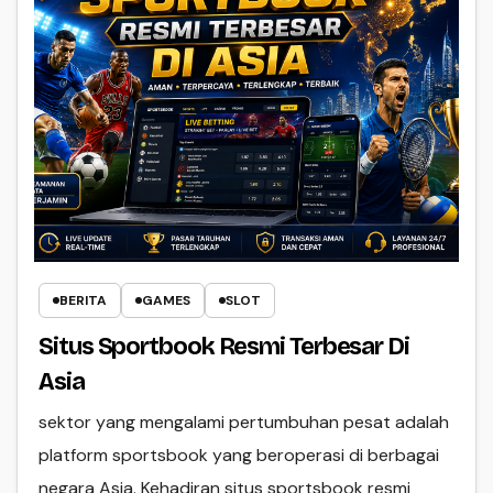
BERITA
GAMES
SLOT
Situs Sportbook Resmi Terbesar Di
Asia
sektor yang mengalami pertumbuhan pesat adalah
platform sportsbook yang beroperasi di berbagai
negara Asia. Kehadiran situs sportsbook resmi