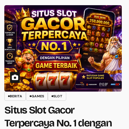
GAMES
SLOT
BERITA
G
 Slot Gacor
Sensas
ercaya No. 1 dengan
Yang L