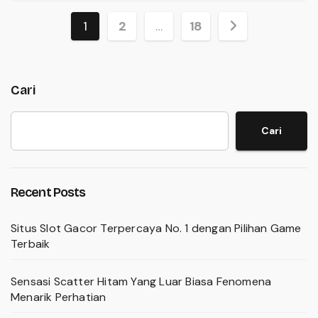
Paginasi
1
2
…
18
pos
Cari
Cari
Recent Posts
Situs Slot Gacor Terpercaya No. 1 dengan Pilihan Game
Terbaik
Sensasi Scatter Hitam Yang Luar Biasa Fenomena
Menarik Perhatian