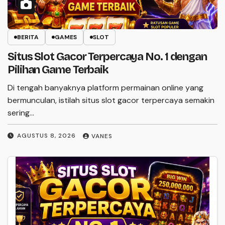
BERITA
GAMES
SLOT
Situs Slot Gacor Terpercaya No. 1 dengan
Pilihan Game Terbaik
Di tengah banyaknya platform permainan online yang
bermunculan, istilah situs slot gacor terpercaya semakin
sering…
AGUSTUS 8, 2026
VANES