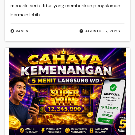
menarik, serta fitur yang memberikan pengalaman
bermain lebih
VANES
AGUSTUS 7, 2026