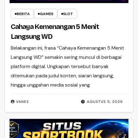
BERITA
GAMES
SLOT
Cahaya Kemenangan 5 Menit
Langsung WD
Belakangan ini, frasa “Cahaya Kemenangan 5 Menit
Langsung WD” semakin sering muncul di berbagai
platform digital. Ungkapan tersebut banyak
ditemukan pada judul konten, siaran langsung,
hingga unggahan media sosial yang
VANES
AGUSTUS 5, 2026