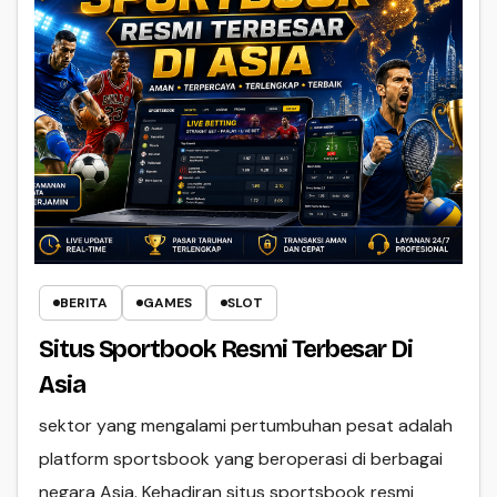
BERITA
GAMES
SLOT
Situs Sportbook Resmi Terbesar Di
Asia
sektor yang mengalami pertumbuhan pesat adalah
platform sportsbook yang beroperasi di berbagai
negara Asia. Kehadiran situs sportsbook resmi