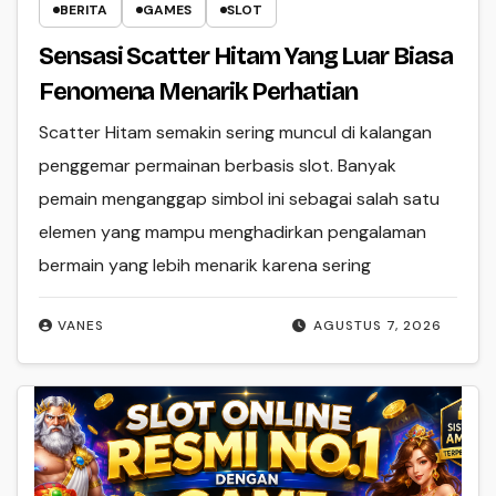
BERITA
GAMES
SLOT
Sensasi Scatter Hitam Yang Luar Biasa
Fenomena Menarik Perhatian
Scatter Hitam semakin sering muncul di kalangan
penggemar permainan berbasis slot. Banyak
pemain menganggap simbol ini sebagai salah satu
elemen yang mampu menghadirkan pengalaman
bermain yang lebih menarik karena sering
VANES
AGUSTUS 7, 2026