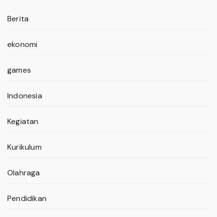
Berita
ekonomi
games
Indonesia
Kegiatan
Kurikulum
Olahraga
Pendidikan