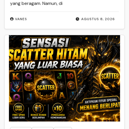
yang beragam. Namun, di
VANES
AGUSTUS 8, 2026