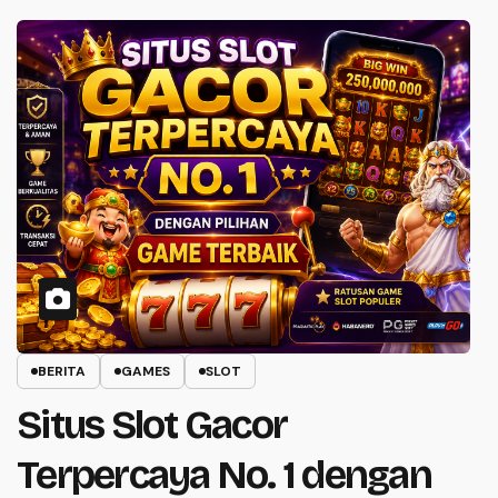
GAMES
SLOT
BERITA
GAM
Slot Gacor
Sensasi
rcaya No. 1 dengan
Yang Lu