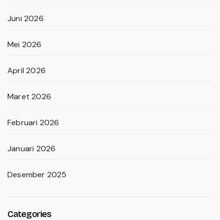
Juni 2026
Mei 2026
April 2026
Maret 2026
Februari 2026
Januari 2026
Desember 2025
Categories