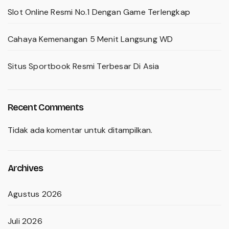
Slot Online Resmi No.1 Dengan Game Terlengkap
Cahaya Kemenangan 5 Menit Langsung WD
Situs Sportbook Resmi Terbesar Di Asia
Recent Comments
Tidak ada komentar untuk ditampilkan.
Archives
Agustus 2026
Juli 2026