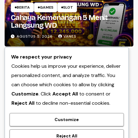
BERITA
GAMES
SLOT
Cahaya Kemenangan 5 Menit
Langsung WD
AGUSTUS 5, 2026
VANES
We respect your privacy
Cookies help us improve your experience, deliver
personalized content, and analyze traffic. You
can choose which cookies to allow by clicking
Customize
. Click
Accept All
to consent or
Reject All
to decline non-essential cookies.
Sekolah Menengah Atas
Negeri 11 Jakarta
Customize
Reject All