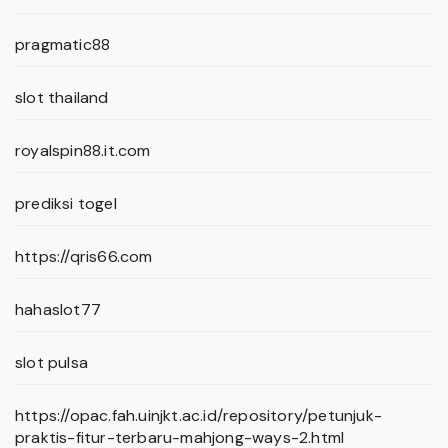
pragmatic88
slot thailand
royalspin88.it.com
prediksi togel
https://qris66.com
hahaslot77
slot pulsa
https://opac.fah.uinjkt.ac.id/repository/petunjuk-
praktis-fitur-terbaru-mahjong-ways-2.html