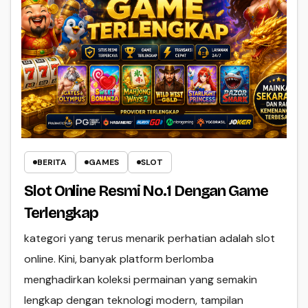
BERITA
GAMES
SLOT
Slot Online Resmi No.1 Dengan Game
Terlengkap
kategori yang terus menarik perhatian adalah slot
online. Kini, banyak platform berlomba
menghadirkan koleksi permainan yang semakin
lengkap dengan teknologi modern, tampilan