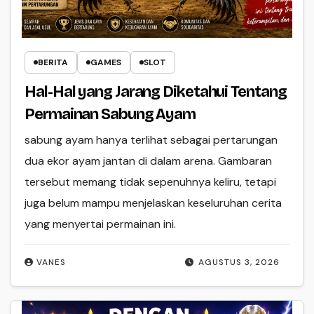
BERITA
GAMES
SLOT
Hal-Hal yang Jarang Diketahui Tentang
Permainan Sabung Ayam
sabung ayam hanya terlihat sebagai pertarungan
dua ekor ayam jantan di dalam arena. Gambaran
tersebut memang tidak sepenuhnya keliru, tetapi
juga belum mampu menjelaskan keseluruhan cerita
yang menyertai permainan ini.
VANES
AGUSTUS 3, 2026