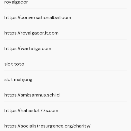
royalgacor
https://conversationalball.com
https://royalgacor.it.com
https://wartaliga.com
slot toto
slot mahjong
https://smksamnus.sch.id
https://hahaslot77s.com
https://socialistresurgence.org/charity/