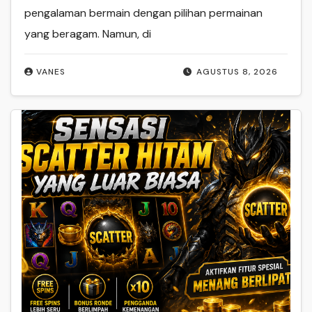
pengalaman bermain dengan pilihan permainan
yang beragam. Namun, di
VANES
AGUSTUS 8, 2026