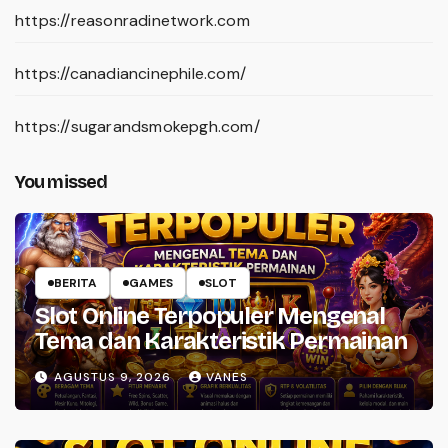
https://reasonradinetwork.com
https://canadiancinephile.com/
https://sugarandsmokepgh.com/
You missed
BERITA
GAMES
SLOT
Slot Online Terpopuler Mengenal
Tema dan Karakteristik Permainan
AGUSTUS 9, 2026
VANES