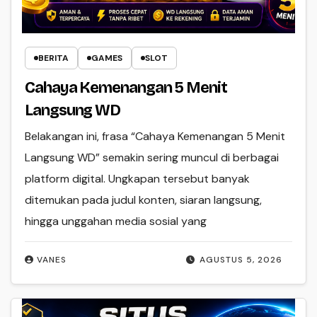
BERITA
GAMES
SLOT
Cahaya Kemenangan 5 Menit
Langsung WD
Belakangan ini, frasa “Cahaya Kemenangan 5 Menit
Langsung WD” semakin sering muncul di berbagai
platform digital. Ungkapan tersebut banyak
ditemukan pada judul konten, siaran langsung,
hingga unggahan media sosial yang
VANES
AGUSTUS 5, 2026