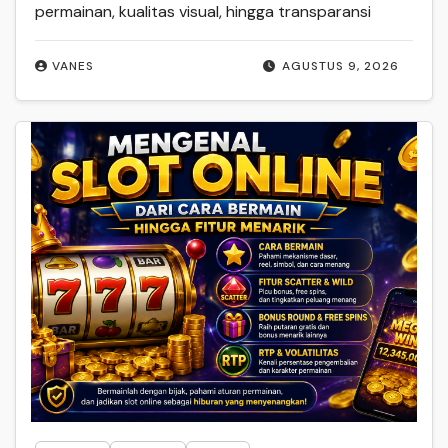
permainan, kualitas visual, hingga transparansi
VANES
AGUSTUS 9, 2026