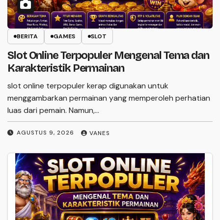
BERITA
GAMES
SLOT
Slot Online Terpopuler Mengenal Tema dan
Karakteristik Permainan
slot online terpopuler kerap digunakan untuk
menggambarkan permainan yang memperoleh perhatian
luas dari pemain. Namun,…
AGUSTUS 9, 2026
VANES