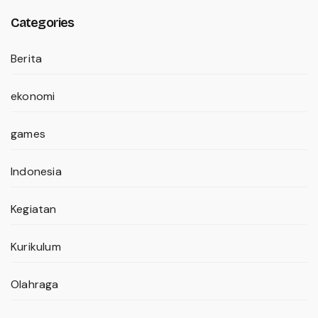
Categories
Berita
ekonomi
games
Indonesia
Kegiatan
Kurikulum
Olahraga