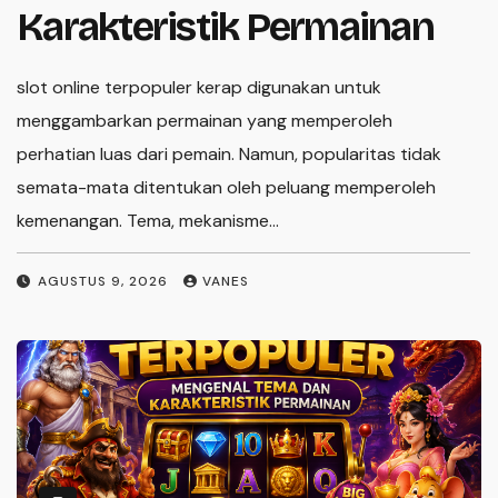
Karakteristik Permainan
slot online terpopuler kerap digunakan untuk
S
menggambarkan permainan yang memperoleh
me
perhatian luas dari pemain. Namun, popularitas tidak
di
semata-mata ditentukan oleh peluang memperoleh
si
kemenangan. Tema, mekanisme…
AGUSTUS 9, 2026
VANES