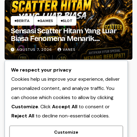
BERITA
GAMES
SLOT
Sensasi Scatter Hitam Yang Luar
Biasa Fenomena Menarik
Perhatian
AGUSTUS 7, 2026
VANES
We respect your privacy
Cookies help us improve your experience, deliver
personalized content, and analyze traffic. You
can choose which cookies to allow by clicking
Customize
. Click
Accept All
to consent or
Reject All
to decline non-essential cookies.
Sekolah Menengah Atas
Negeri 11 Jakarta
Customize