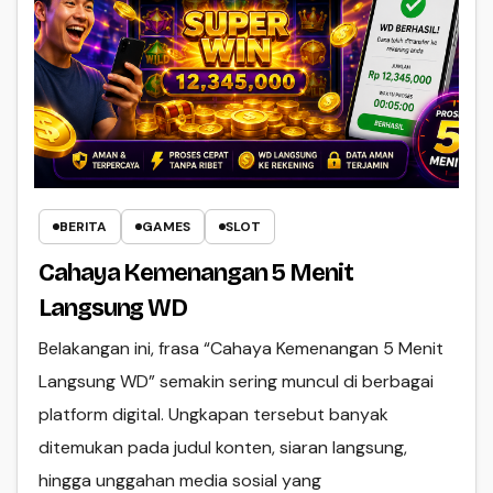
BERITA
GAMES
SLOT
Cahaya Kemenangan 5 Menit
Langsung WD
Belakangan ini, frasa “Cahaya Kemenangan 5 Menit
Langsung WD” semakin sering muncul di berbagai
platform digital. Ungkapan tersebut banyak
ditemukan pada judul konten, siaran langsung,
hingga unggahan media sosial yang