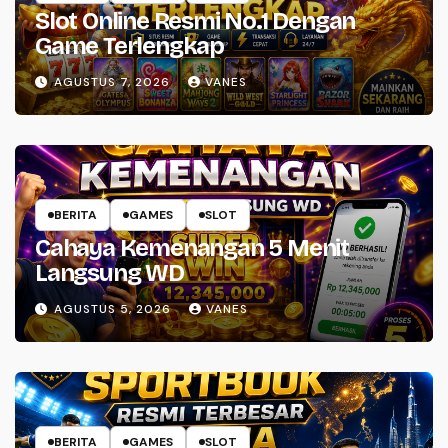
Slot Online Resmi No.1 Dengan
Game Terlengkap
AGUSTUS 7, 2026
VANES
BERITA
GAMES
SLOT
Cahaya Kemenangan 5 Menit
Langsung WD
AGUSTUS 5, 2026
VANES
BERITA
GAMES
SLOT