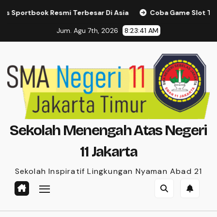
Skip
erbesar Di Asia
Coba Game Slot Terbaru dan Terupdate, y
to
Jum. Agu 7th, 2026
8:23:43 AM
content
Sekolah Menengah Atas Negeri
11 Jakarta
Sekolah Inspiratif Lingkungan Nyaman Abad 21