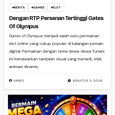
BERITA
GAMES
SLOT
Dengan RTP Persenan Tertinggi Gates
Of Olympus
Gates of Olympus menjadi salah satu permainan
slot online yang cukup populer di kalangan pemain
digital. Permainan dengan tema dewa-dewa Yunani
ini menawarkan tampilan visual yang menarik, efek
animasi dinamis,
VANES
AGUSTUS 3, 2026