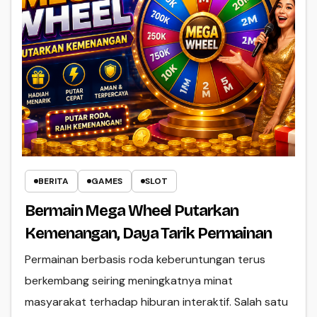
BERITA
GAMES
SLOT
Bermain Mega Wheel Putarkan
Kemenangan, Daya Tarik Permainan
Permainan berbasis roda keberuntungan terus
berkembang seiring meningkatnya minat
masyarakat terhadap hiburan interaktif. Salah satu