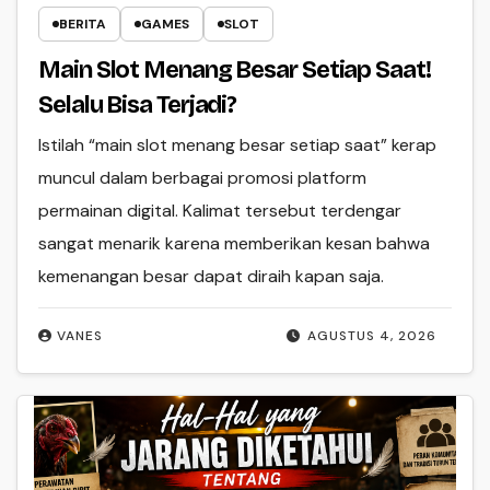
BERITA
GAMES
SLOT
Main Slot Menang Besar Setiap Saat!
Selalu Bisa Terjadi?
Istilah “main slot menang besar setiap saat” kerap
muncul dalam berbagai promosi platform
permainan digital. Kalimat tersebut terdengar
sangat menarik karena memberikan kesan bahwa
kemenangan besar dapat diraih kapan saja.
VANES
AGUSTUS 4, 2026