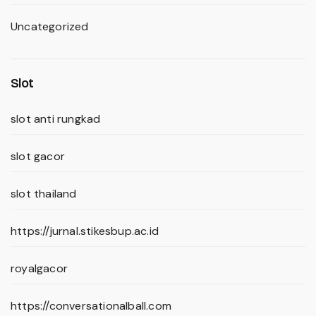
Uncategorized
Slot
slot anti rungkad
slot gacor
slot thailand
https://jurnal.stikesbup.ac.id
royalgacor
https://conversationalball.com