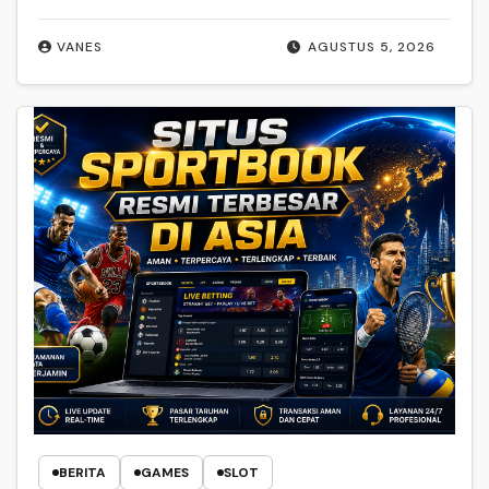
VANES
AGUSTUS 5, 2026
BERITA
GAMES
SLOT