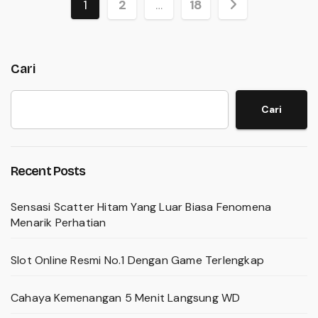
Paginasi
1
2
…
18
pos
Cari
Cari
Recent Posts
Sensasi Scatter Hitam Yang Luar Biasa Fenomena
Menarik Perhatian
Slot Online Resmi No.1 Dengan Game Terlengkap
Cahaya Kemenangan 5 Menit Langsung WD