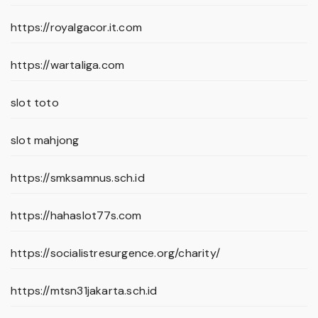
https://royalgacor.it.com
https://wartaliga.com
slot toto
slot mahjong
https://smksamnus.sch.id
https://hahaslot77s.com
https://socialistresurgence.org/charity/
https://mtsn31jakarta.sch.id