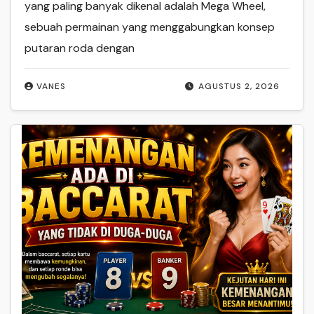
yang paling banyak dikenal adalah Mega Wheel,
sebuah permainan yang menggabungkan konsep
putaran roda dengan
VANES
AGUSTUS 2, 2026