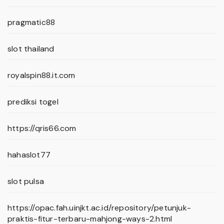
pragmatic88
slot thailand
royalspin88.it.com
prediksi togel
https://qris66.com
hahaslot77
slot pulsa
https://opac.fah.uinjkt.ac.id/repository/petunjuk-
praktis-fitur-terbaru-mahjong-ways-2.html