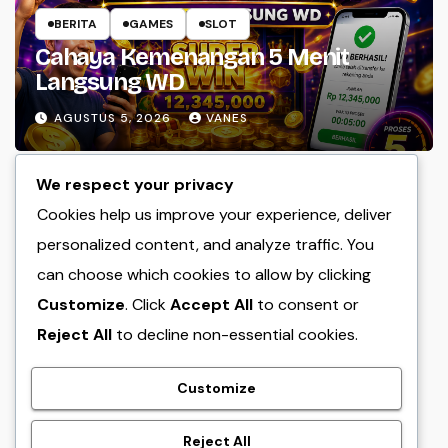
BERITA
GAMES
SLOT
Cahaya Kemenangan 5 Menit
Langsung WD
AGUSTUS 5, 2026
VANES
We respect your privacy
Cookies help us improve your experience, deliver
personalized content, and analyze traffic. You
can choose which cookies to allow by clicking
Customize
. Click
Accept All
to consent or
Reject All
to decline non-essential cookies.
Sekolah Menengah Atas
Negeri 11 Jakarta
Customize
Reject All