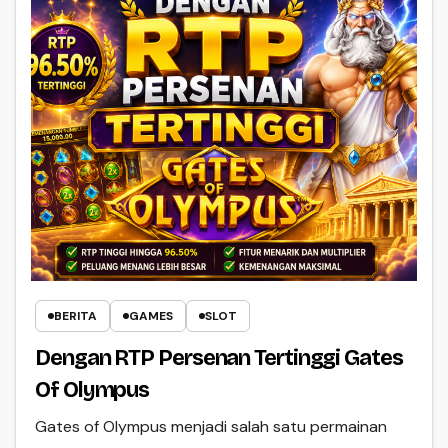
BERITA
GAMES
SLOT
Dengan RTP Persenan Tertinggi Gates
Of Olympus
Gates of Olympus menjadi salah satu permainan