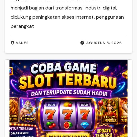
menjadi bagian dari transformasi industri digital,
didukung peningkatan akses internet, penggunaan
perangkat
VANES
AGUSTUS 5, 2026