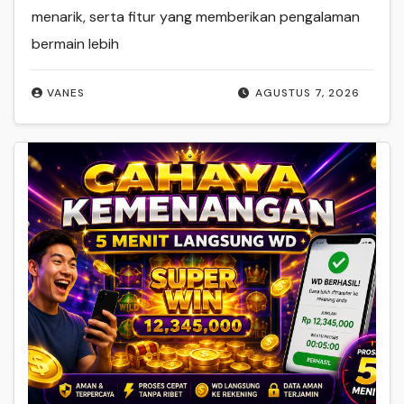
menarik, serta fitur yang memberikan pengalaman
bermain lebih
VANES
AGUSTUS 7, 2026