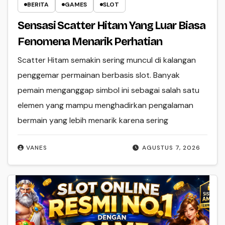
BERITA
GAMES
SLOT
Sensasi Scatter Hitam Yang Luar Biasa
Fenomena Menarik Perhatian
Scatter Hitam semakin sering muncul di kalangan
penggemar permainan berbasis slot. Banyak
pemain menganggap simbol ini sebagai salah satu
elemen yang mampu menghadirkan pengalaman
bermain yang lebih menarik karena sering
VANES
AGUSTUS 7, 2026