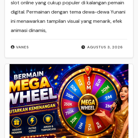
slot online yang cukup populer di kalangan pemain
digital. Permainan dengan tema dewa-dewa Yunani
ini menawarkan tampilan visual yang menarik, efek
animasi dinamis,
VANES
AGUSTUS 3, 2026