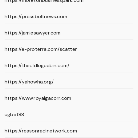
https://moretonbusinesspark.com
https://pressboltnews.com
https://jamiesawyer.com
https://e-proterra.com/scatter
https://theoldlogcabin.com/
https://yahowha.org/
https://www.royalgacorr.com
ugbet88
https://reasonradinetwork.com