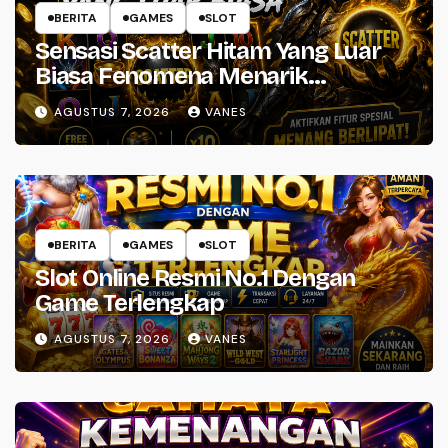
BERITA
GAMES
SLOT
Sensasi Scatter Hitam Yang Luar
Biasa Fenomena Menarik
Perhatian
AGUSTUS 7, 2026
VANES
BERITA
GAMES
SLOT
Slot Online Resmi No.1 Dengan
Game Terlengkap
AGUSTUS 7, 2026
VANES