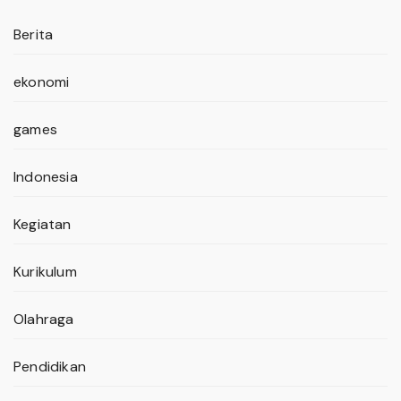
Berita
ekonomi
games
Indonesia
Kegiatan
Kurikulum
Olahraga
Pendidikan