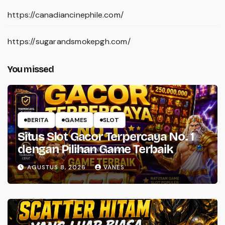
https://canadiancinephile.com/
https://sugarandsmokepgh.com/
You missed
BERITA
GAMES
SLOT
Situs Slot Gacor Terpercaya No. 1
dengan Pilihan Game Terbaik
AGUSTUS 8, 2026
VANES