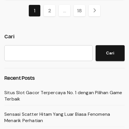
Paginasi
1
2
…
18
pos
Cari
Cari
Recent Posts
Situs Slot Gacor Terpercaya No. 1 dengan Pilihan Game
Terbaik
Sensasi Scatter Hitam Yang Luar Biasa Fenomena
Menarik Perhatian