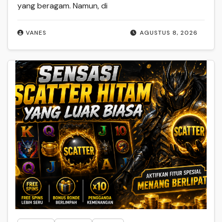
yang beragam. Namun, di
VANES
AGUSTUS 8, 2026