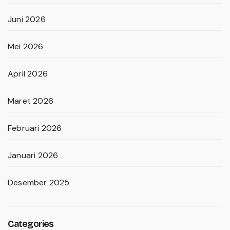
Juni 2026
Mei 2026
April 2026
Maret 2026
Februari 2026
Januari 2026
Desember 2025
Categories