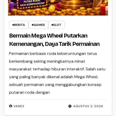
BERITA
GAMES
SLOT
Bermain Mega Wheel Putarkan
Kemenangan, Daya Tarik Permainan
Permainan berbasis roda keberuntungan terus
berkembang seiring meningkatnya minat
masyarakat terhadap hiburan interaktif. Salah satu
yang paling banyak dikenal adalah Mega Wheel,
sebuah permainan yang menggabungkan konsep
putaran roda dengan
VANES
AGUSTUS 2, 2026