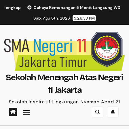
Skip
Cahaya Kemenangan 5 Menit Langsung WD
Situs Sportboo
to
Sab. Agu 8th, 2026
5:26:39 PM
content
Sekolah Menengah Atas Negeri
11 Jakarta
Sekolah Inspiratif Lingkungan Nyaman Abad 21