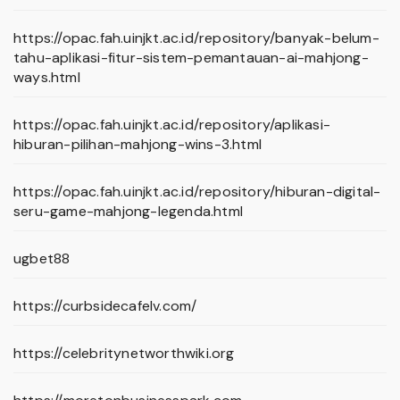
https://opac.fah.uinjkt.ac.id/repository/banyak-belum-
tahu-aplikasi-fitur-sistem-pemantauan-ai-mahjong-
ways.html
https://opac.fah.uinjkt.ac.id/repository/aplikasi-
hiburan-pilihan-mahjong-wins-3.html
https://opac.fah.uinjkt.ac.id/repository/hiburan-digital-
seru-game-mahjong-legenda.html
ugbet88
https://curbsidecafelv.com/
https://celebritynetworthwiki.org