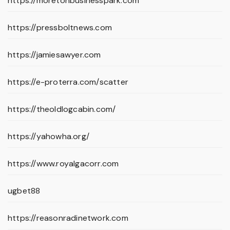
https://moretonbusinesspark.com
https://pressboltnews.com
https://jamiesawyer.com
https://e-proterra.com/scatter
https://theoldlogcabin.com/
https://yahowha.org/
https://www.royalgacorr.com
ugbet88
https://reasonradinetwork.com