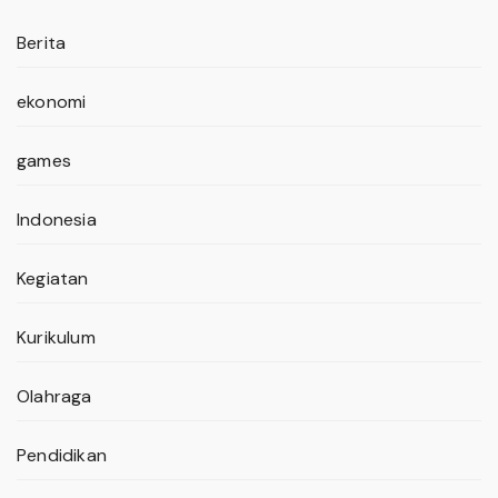
Berita
ekonomi
games
Indonesia
Kegiatan
Kurikulum
Olahraga
Pendidikan