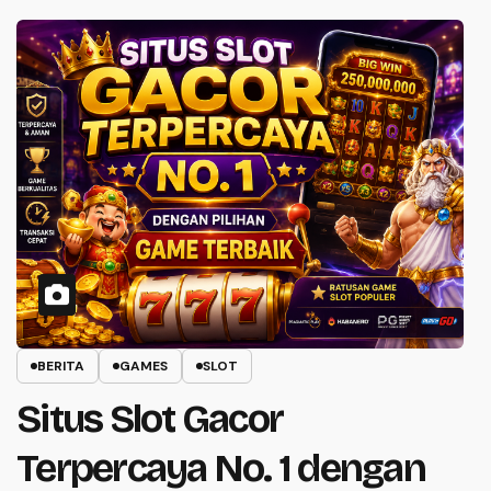
BERITA
GAMES
SLOT
Situs Slot Gacor
Terpercaya No. 1 dengan