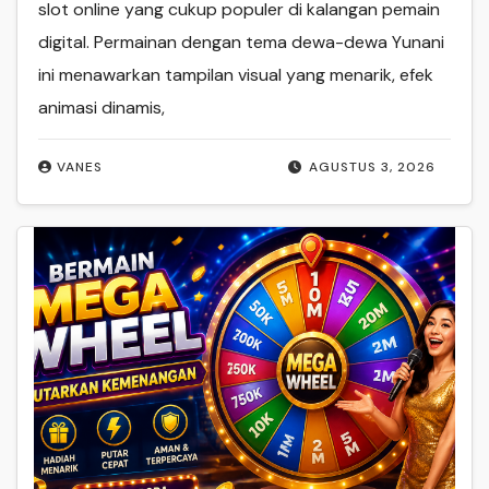
slot online yang cukup populer di kalangan pemain
digital. Permainan dengan tema dewa-dewa Yunani
ini menawarkan tampilan visual yang menarik, efek
animasi dinamis,
VANES
AGUSTUS 3, 2026