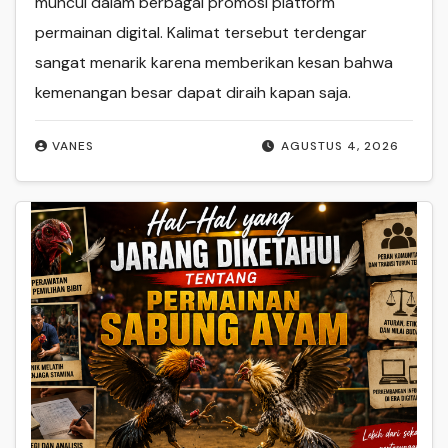
muncul dalam berbagai promosi platform
permainan digital. Kalimat tersebut terdengar
sangat menarik karena memberikan kesan bahwa
kemenangan besar dapat diraih kapan saja.
VANES
AGUSTUS 4, 2026