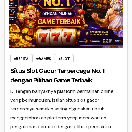
BERITA
GAMES
SLOT
Situs Slot Gacor Terpercaya No. 1
dengan Pilihan Game Terbaik
Di tengah banyaknya platform permainan online
yang bermunculan, istilah situs slot gacor
terpercaya semakin sering digunakan untuk
menggambarkan platform yang menawarkan
pengalaman bermain dengan pilihan permainan