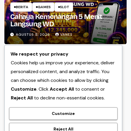
BERITA
GAMES
SLOT
Cahaya Kemenangan 5 Menit
Langsung WD
AGUSTUS 5, 2026
VANES
We respect your privacy
Cookies help us improve your experience, deliver
personalized content, and analyze traffic. You
can choose which cookies to allow by clicking
Customize
. Click
Accept All
to consent or
Reject All
to decline non-essential cookies.
Sekolah Menengah Atas
Negeri 11 Jakarta
Customize
Reject All