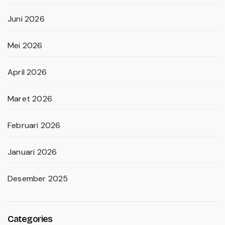
Juni 2026
Mei 2026
April 2026
Maret 2026
Februari 2026
Januari 2026
Desember 2025
Categories