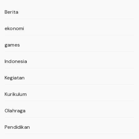
Berita
ekonomi
games
Indonesia
Kegiatan
Kurikulum
Olahraga
Pendidikan