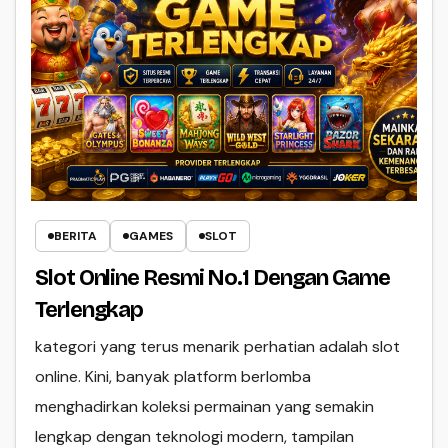
BERITA
GAMES
SLOT
Slot Online Resmi No.1 Dengan Game
Terlengkap
kategori yang terus menarik perhatian adalah slot
online. Kini, banyak platform berlomba
menghadirkan koleksi permainan yang semakin
lengkap dengan teknologi modern, tampilan