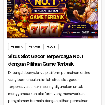
BERITA
GAMES
SLOT
Situs Slot Gacor Terpercaya No. 1
dengan Pilihan Game Terbaik
Di tengah banyaknya platform permainan online
yang bermunculan, istilah situs slot gacor
terpercaya semakin sering digunakan untuk
menggambarkan platform yang menawarkan
pengalaman bermain dengan pilihan permainan