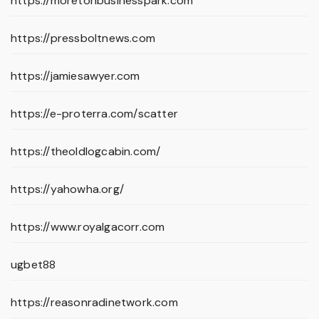
https://moretonbusinesspark.com
https://pressboltnews.com
https://jamiesawyer.com
https://e-proterra.com/scatter
https://theoldlogcabin.com/
https://yahowha.org/
https://www.royalgacorr.com
ugbet88
https://reasonradinetwork.com