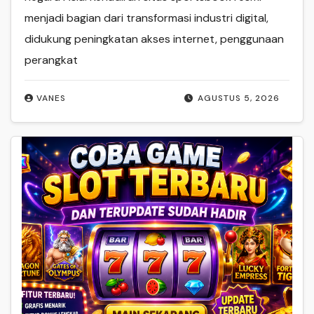
menjadi bagian dari transformasi industri digital,
didukung peningkatan akses internet, penggunaan
perangkat
VANES
AGUSTUS 5, 2026