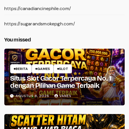
https://canadiancinephile.com/
https://sugarandsmokepgh.com/
You missed
BERITA
GAMES
SLOT
Situs Slot Gacor Terpercaya No. 1
dengan Pilihan Game Terbaik
AGUSTUS 8, 2026
VANES