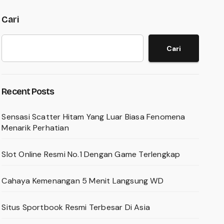
Cari
Cari
Recent Posts
Sensasi Scatter Hitam Yang Luar Biasa Fenomena
Menarik Perhatian
Slot Online Resmi No.1 Dengan Game Terlengkap
Cahaya Kemenangan 5 Menit Langsung WD
Situs Sportbook Resmi Terbesar Di Asia