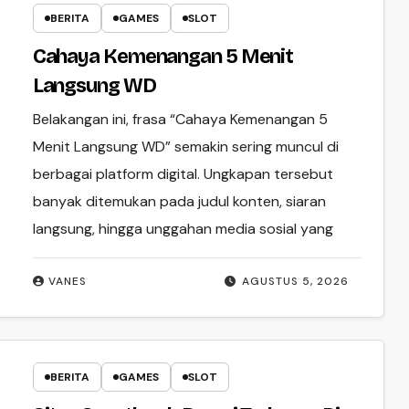
BERITA
GAMES
SLOT
Cahaya Kemenangan 5 Menit
Langsung WD
Belakangan ini, frasa “Cahaya Kemenangan 5
Menit Langsung WD” semakin sering muncul di
berbagai platform digital. Ungkapan tersebut
banyak ditemukan pada judul konten, siaran
langsung, hingga unggahan media sosial yang
VANES
AGUSTUS 5, 2026
BERITA
GAMES
SLOT