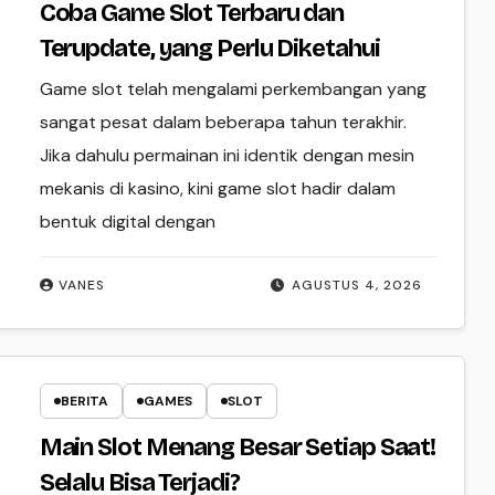
Coba Game Slot Terbaru dan
Terupdate, yang Perlu Diketahui
Game slot telah mengalami perkembangan yang
sangat pesat dalam beberapa tahun terakhir.
Jika dahulu permainan ini identik dengan mesin
mekanis di kasino, kini game slot hadir dalam
bentuk digital dengan
VANES
AGUSTUS 4, 2026
BERITA
GAMES
SLOT
Main Slot Menang Besar Setiap Saat!
Selalu Bisa Terjadi?