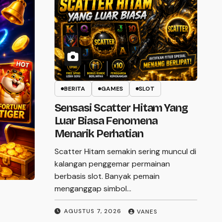
Slot Online Resmi
No.1 Dengan Game
Terlengkap
kategori yang terus menarik perhatian
BERITA
GAMES
SLOT
adalah slot online. Kini, banyak platform
Sensasi Scatter Hitam Yang
berlomba menghadirkan koleksi
Luar Biasa Fenomena
permainan yang semakin lengkap dengan
Menarik Perhatian
teknologi modern, tampilan menarik,
Scatter Hitam semakin sering muncul di
serta fitur…
kalangan penggemar permainan
berbasis slot. Banyak pemain
menganggap simbol…
AGUSTUS 7, 2026
VANES
AGUSTUS 7, 2026
VANES