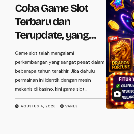
Sensasi Scatter
Hitam Yang Luar
Biasa Fenomena
Menarik Perhatian
Scatter Hitam semakin sering muncul di
kalangan penggemar permainan berbasis
slot. Banyak pemain menganggap simbol
ini sebagai salah satu elemen yang
mampu menghadirkan pengalaman
bermain…
AGUSTUS 7, 2026
VANES