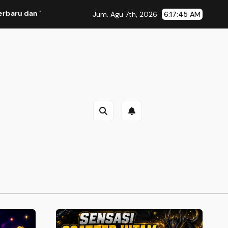
pdate, yang Perlu Diketahui
Sensasi Scatter Hitam Yan
Jum. Agu 7th, 2026
6:17:46 AM
BERITA
GAMES
SLOT