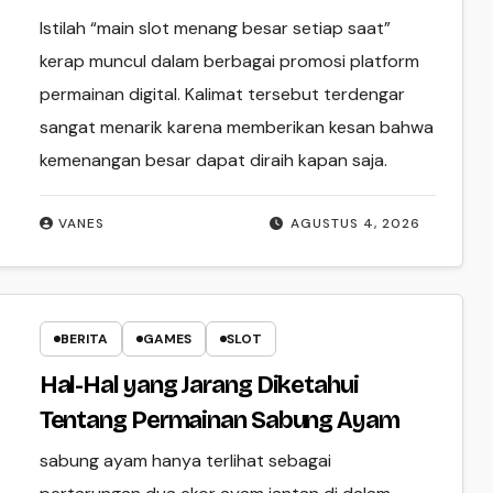
Istilah “main slot menang besar setiap saat”
kerap muncul dalam berbagai promosi platform
permainan digital. Kalimat tersebut terdengar
sangat menarik karena memberikan kesan bahwa
kemenangan besar dapat diraih kapan saja.
VANES
AGUSTUS 4, 2026
BERITA
GAMES
SLOT
Hal-Hal yang Jarang Diketahui
Tentang Permainan Sabung Ayam
sabung ayam hanya terlihat sebagai