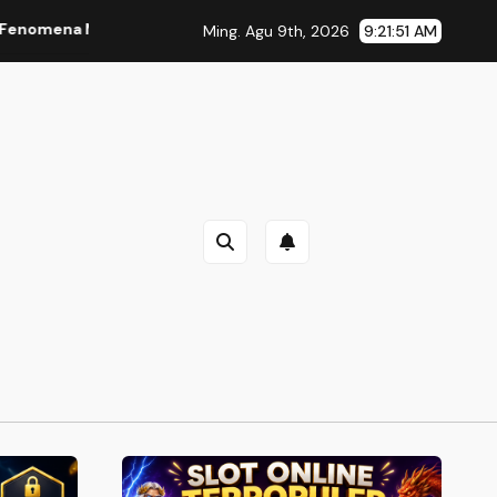
arik Perhatian
Slot Online Resmi No.1 Dengan Game Terl
Ming. Agu 9th, 2026
9:21:52 AM
BERITA
GAMES
SLOT