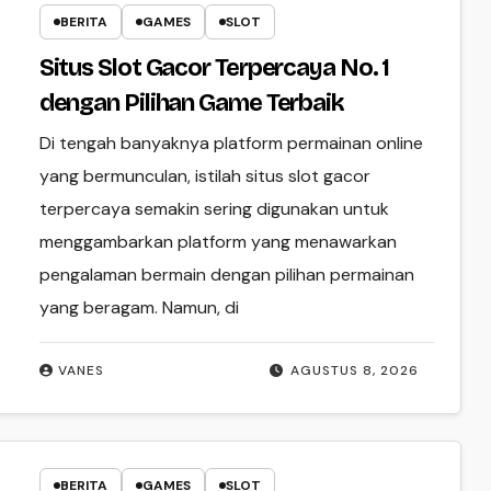
BERITA
GAMES
SLOT
Situs Slot Gacor Terpercaya No. 1
dengan Pilihan Game Terbaik
Di tengah banyaknya platform permainan online
yang bermunculan, istilah situs slot gacor
terpercaya semakin sering digunakan untuk
menggambarkan platform yang menawarkan
pengalaman bermain dengan pilihan permainan
yang beragam. Namun, di
VANES
AGUSTUS 8, 2026
BERITA
GAMES
SLOT