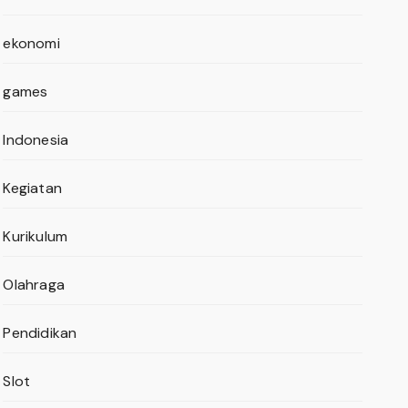
ekonomi
games
Indonesia
Kegiatan
Kurikulum
Olahraga
Pendidikan
Slot