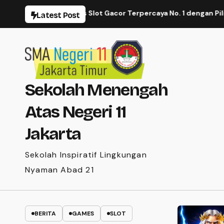
Skip
Situs Slot Gacor Terpercaya No. 1 dengan Pilihan Game Ter
Latest Post
to
content
Sekolah Menengah
Atas Negeri 11
Jakarta
Sekolah Inspiratif Lingkungan
Nyaman Abad 21
BERITA
GAMES
SLOT