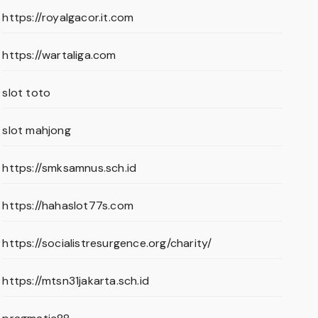
https://royalgacor.it.com
https://wartaliga.com
slot toto
slot mahjong
https://smksamnus.sch.id
https://hahaslot77s.com
https://socialistresurgence.org/charity/
https://mtsn31jakarta.sch.id