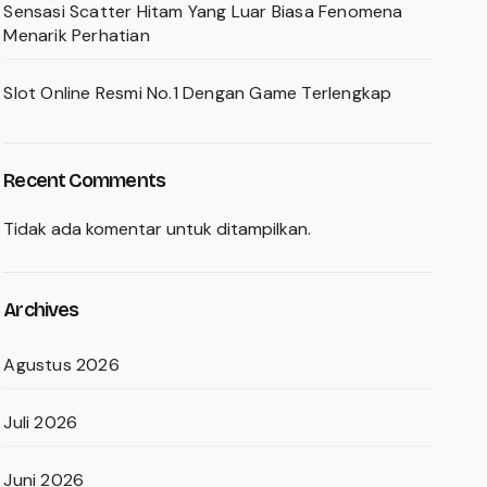
Sensasi Scatter Hitam Yang Luar Biasa Fenomena
Menarik Perhatian
Slot Online Resmi No.1 Dengan Game Terlengkap
Recent Comments
Tidak ada komentar untuk ditampilkan.
Archives
Agustus 2026
Juli 2026
Juni 2026