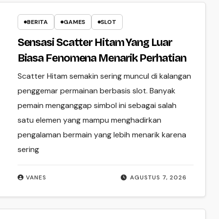
BERITA
GAMES
SLOT
Sensasi Scatter Hitam Yang Luar
Biasa Fenomena Menarik Perhatian
Scatter Hitam semakin sering muncul di kalangan
penggemar permainan berbasis slot. Banyak
pemain menganggap simbol ini sebagai salah
satu elemen yang mampu menghadirkan
pengalaman bermain yang lebih menarik karena
sering
VANES
AGUSTUS 7, 2026