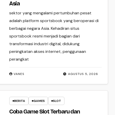
Asia
sektor yang mengalami pertumbuhan pesat
adalah platform sportsbook yang beroperasi di
berbagai negara Asia. Kehadiran situs
sportsbook resmi menjadi bagian dari
transformasi industri digital, didukung
peningkatan akses internet, penggunaan
perangkat
VANES
AGUSTUS 5, 2026
BERITA
GAMES
SLOT
Coba Game Slot Terbaru dan