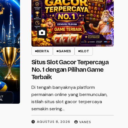
Sensasi Scatter
Hitam Yang Luar
Biasa Fenomena
Menarik Perhatian
Scatter Hitam semakin sering muncul di
BERITA
GAMES
SLOT
kalangan penggemar permainan berbasis
Situs Slot Gacor Terpercaya
slot. Banyak pemain menganggap simbol
No. 1 dengan Pilihan Game
ini sebagai salah satu elemen yang
Terbaik
mampu menghadirkan pengalaman
Di tengah banyaknya platform
bermain…
permainan online yang bermunculan,
istilah situs slot gacor terpercaya
semakin sering…
AGUSTUS 7, 2026
VANES
AGUSTUS 8, 2026
VANES