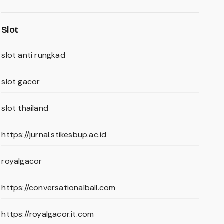
Slot
slot anti rungkad
slot gacor
slot thailand
https://jurnal.stikesbup.ac.id
royalgacor
https://conversationalball.com
https://royalgacor.it.com