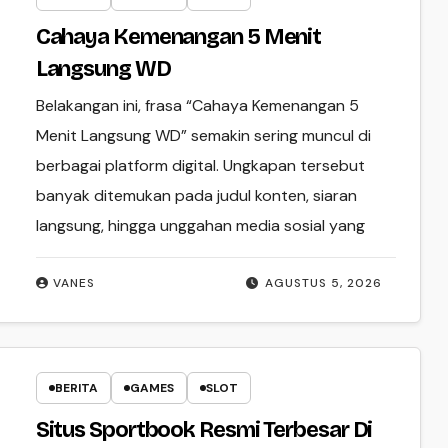
Cahaya Kemenangan 5 Menit
Langsung WD
Belakangan ini, frasa “Cahaya Kemenangan 5
Menit Langsung WD” semakin sering muncul di
berbagai platform digital. Ungkapan tersebut
banyak ditemukan pada judul konten, siaran
langsung, hingga unggahan media sosial yang
VANES
AGUSTUS 5, 2026
BERITA
GAMES
SLOT
Situs Sportbook Resmi Terbesar Di