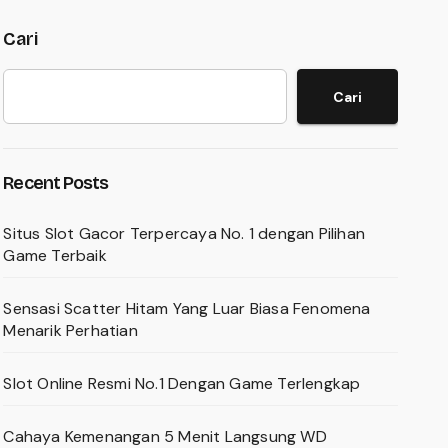
Cari
Cari
Recent Posts
Situs Slot Gacor Terpercaya No. 1 dengan Pilihan
Game Terbaik
Sensasi Scatter Hitam Yang Luar Biasa Fenomena
Menarik Perhatian
Slot Online Resmi No.1 Dengan Game Terlengkap
Cahaya Kemenangan 5 Menit Langsung WD