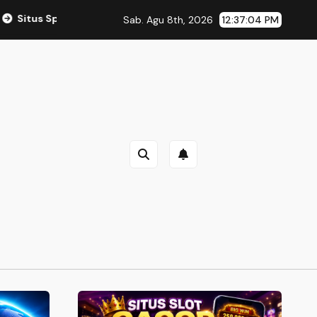
book Resmi Terbesar Di Asia
Situs Slot Gacor Terperca
Sab. Agu 8th, 2026
12:37:06 PM
BERITA
GAMES
SLOT