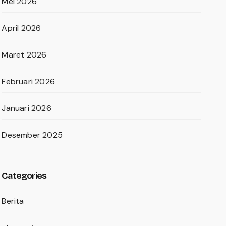
Mei 2026
April 2026
Maret 2026
Februari 2026
Januari 2026
Desember 2025
Categories
Berita