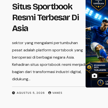
Situs Slot Gacor
Terpercaya No. 1
dengan Pilihan
Game Terbaik
Di tengah banyaknya platform permainan
online yang bermunculan, istilah situs slot
gacor terpercaya semakin sering
digunakan untuk menggambarkan
platform yang menawarkan pengalaman
bermain dengan pilihan…
AGUSTUS 8, 2026
VANES